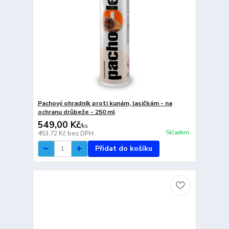
Pachový ohradník proti kunám, lasičkám - na
ochranu drůbeže - 250 ml
549,00 Kč
/
ks
Skladem
453,72 Kč
bez DPH
Přidat do košíku