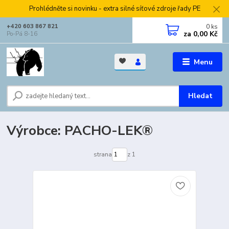
Prohlédněte si novinku - extra silné síťové zdroje řady PE
0
ks
+420 603 867 821
za
0,00 Kč
Po-Pá 8-16
Menu
Hledat
Výrobce: PACHO-LEK®
strana
z 1