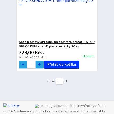
Sada pachový ohradník na záchranu srnčat - STOP
SRNČATŮM + nosič pachové látky 20 ks
728,00 Kč
/
ks
Skladem
601,65 Kč
bez DPH
Přidat do košíku
strana
z 1
Jsme registrováni u kolektivního systému
REMA System a.s. pro budoucí nakládání s vysloužilými výrobky.