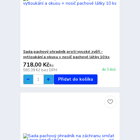
Sada pachový ohradník proti vysoké zvěři -
vytloukání a okusu + nosič pachové látky 10 ks
718,00 Kč
/
ks
do 3 dnů
593,39 Kč
bez DPH
Přidat do košíku