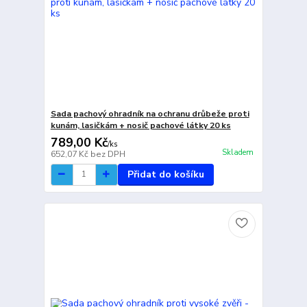
Sada pachový ohradník na ochranu drůbeže proti
kunám, lasičkám + nosič pachové látky 20 ks
789,00 Kč
/
ks
Skladem
652,07 Kč
bez DPH
Přidat do košíku