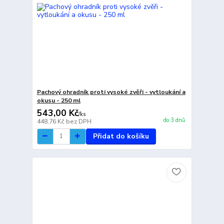
Pachový ohradník proti vysoké zvěři - vytloukání a
okusu - 250 ml
543,00 Kč
/
ks
do 3 dnů
448,76 Kč
bez DPH
Přidat do košíku