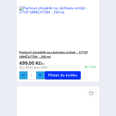
Pachový ohradník na záchranu srnčat - STOP
SRNČATŮM - 250 ml
499,00 Kč
/
ks
do 3 dnů
412,40 Kč
bez DPH
Přidat do košíku