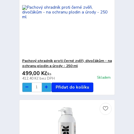
Pachový ohradník proti černé zvěři, divočákům - na
ochranu plodin a úrody - 250 ml
499,00 Kč
/
ks
Skladem
412,40 Kč
bez DPH
Přidat do košíku