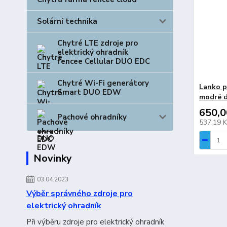
Solární technika
Chytré LTE zdroje pro
elektrický ohradník
fencee Cellular DUO EDC
Chytré Wi-Fi generátory
Lanko p
Smart DUO EDW
modré d
650,0
Pachové ohradníky
537,19 
Novinky
03.04.2023
Výběr správného zdroje pro
elektrický ohradník
Při výběru zdroje pro elektrický ohradník