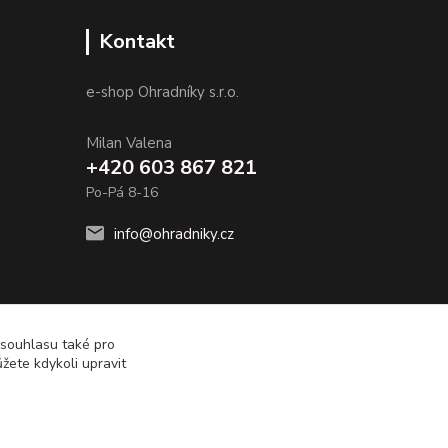
Kontakt
e-shop Ohradníky s.r.o.
Milan Valena
+420 603 867 821
Po-Pá 8-16
info@ohradniky.cz
 souhlasu také pro
žete kdykoli upravit