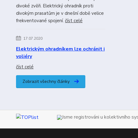
divoké zvěři. Elektrický ohradník proti
divokým prasatům je v dnešní době velice
frekventované spojení.
číst celé
17.07.2020
Elektrickým ohradníkem lze ochránit i
voliéry
číst celé
Zobrazit všechny články
Jsme registrováni u kolektivního s