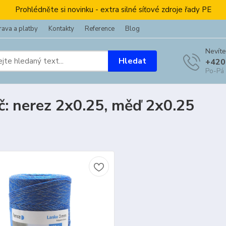
Prohlédněte si novinku - extra silné síťové zdroje řady PE
ava a platby
Kontakty
Reference
Blog
Nevíte
Hledat
+420
Po-Pá
č: nerez 2x0.25, měď 2x0.25