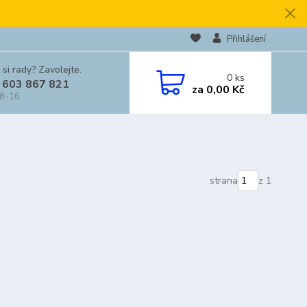
Přihlášení
 si rady? Zavolejte.
0
ks
 603 867 821
za
0,00 Kč
 8-16
strana
z 1