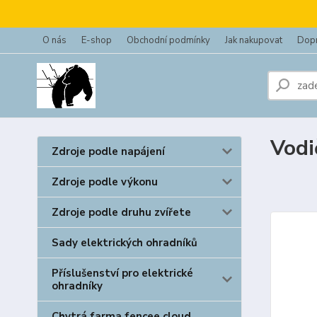
O nás
E-shop
Obchodní podmínky
Jak nakupovat
Dopr
Vodi
Zdroje podle napájení
Zdroje podle výkonu
Zdroje podle druhu zvířete
Sady elektrických ohradníků
Příslušenství pro elektrické
ohradníky
Chytrá farma fencee cloud