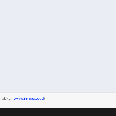
robky. (
www.rema.cloud
)