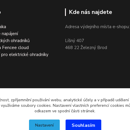
p
Kde nás najdete
nika
Adresa výdejního místa e-shopu:
 napájení
ckých ohradníků
Líšný 407
a Fencee cloud
468 22 Železný Brod
í pro elektrické ohradníky
čnost, zpříjemnění používání webu, analytické účely a v případě udělení
y využíváme soubory cookies. Nastavení vlastních preferencí cookies mů
odkazem ve spodní části stránek.
Souhlasím
Nastavení