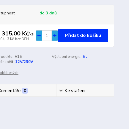
tupnost
do 3 dnů
 315,00 Kč
/
ks
Přidat do košíku
004,13 Kč
bez DPH
roduktu:
V15
Výstupní energie:
5 J
í napětí:
12V/230V
oblíbených
Komentáře
0
Ke stažení