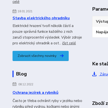
celé
Param
18.01.2021
Stavba elektrického ohradníku
Výstup
Elektrické hrazení tvoří několik částí a
pouze správná funkce každého z nich
Napáje
zaručí stoprocentní výsledek. Výběr zdroje
pro elektrický ohradník a ost...
číst celé
Zobrazit všechny novinky
Ke sta
Blog
Záruč
08.12.2022
Ochrana jezírek a rybníků
Často je třeba ochránit ryby v jezírku nebo
Zboží 
rybníku před vydrou, kočkami nebo jinými