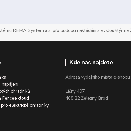
ystému REMA System a.s. pro budoucí nakládání s vysloužilými vý
p
Kde nás najdete
nika
Adresa výdejního místa e-shopu:
 napájení
ckých ohradníků
Líšný 407
a Fencee cloud
468 22 Železný Brod
í pro elektrické ohradníky