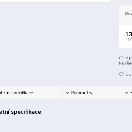
Dos
13
11 
Číslo p
Napájec
Do 
etní specifikace
Parametry
tní specifikace