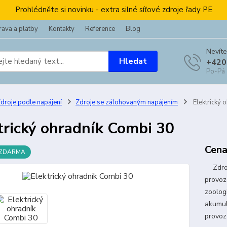
Prohlédněte si novinku - extra silné síťové zdroje řady PE
ava a platby
Kontakty
Reference
Blog
Nevíte
Hledat
+420
Po-Pá
droje podle napájení
Zdroje se zálohovaným napájením
Elektrický 
trický ohradník Combi 30
Cena
 ZDARMA
Zdroj 
provoz 
zoolog
akumul
provoz