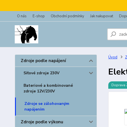
O nás
E-shop
Obchodní podmínky
Jak nakupovat
Dopr
Úvod
Z
Zdroje podle napájení
Elek
Síťové zdroje 230V
Bateriové a kombinované
Doprava
zdroje 12V/230V
Zdroje se zálohovaným
napájením
Zdroje podle výkonu