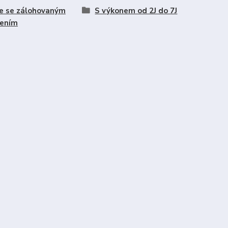
e se zálohovaným
S výkonem od 2J do 7J
jením