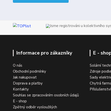
Jsme registrováni u kolektivního s
Informace pro zákazníky
E - sho
O nás
Solární tech
Obchodní podmínky
Zdroje podle
Jak nakupovat
Sady elektri
Doprava a platby
Chytrá farm
Kontakty
Příslušenstv
Souhlas se zpracováním osobních údajů
E - shop
Zpětný odběr vysloužilých