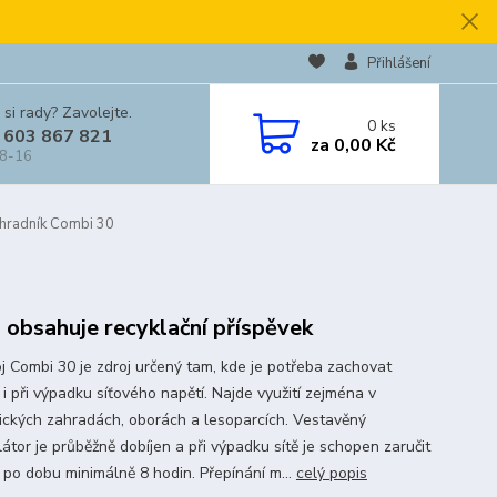
Přihlášení
 si rady? Zavolejte.
0
ks
 603 867 821
za
0,00 Kč
 8-16
ohradník Combi 30
 obsahuje recyklační příspěvek
Combi 30 je zdroj určený tam, kde je potřeba zachovat
i při výpadku síťového napětí. Najde využití zejména v
ických zahradách, oborách a lesoparcích. Vestavěný
átor je průběžně dobíjen a při výpadku sítě je schopen zaručit
 po dobu minimálně 8 hodin. Přepínání m...
celý popis