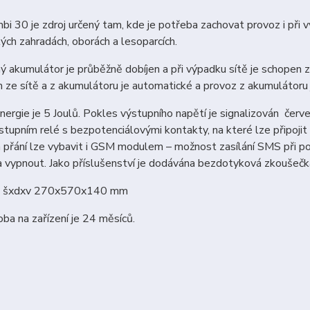
bi 30 je zdroj určený tam, kde je potřeba zachovat provoz i při 
ých zahradách, oborách a lesoparcích.
 akumulátor je průběžně dobíjen a při výpadku sítě je schopen z
ze sítě a z akumulátoru je automatické a provoz z akumulátoru 
energie je 5 Joulů. Pokles výstupního napětí je signalizován červ
stupním relé s bezpotenciálovými kontakty, na které lze připojit 
a přání lze vybavit i GSM modulem – možnost zasílání SMS při p
 vypnout. Jako příslušenství je dodávána bezdotyková zkoušečka,
: šxdxv 270x570x140 mm
oba na zařízení je 24 měsíců.