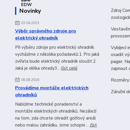
Novinky
Zdroj Com
zoologick
03.04.2023
Vestavěný
Výběr správného zdroje pro
provozem 
elektrický ohradník
Při výběru zdroje pro elektrický ohradník
Vybíjecí 
vycházíme z několika požadavků.1. Pro jaká
osadit vý
zvířata bude elektrický ohradník sloužit.2.
pager. N
Jaká je délka ohrady3...
číst celé
zapnout a
Rozměry
06.06.2016
Provádíme montáže elektrických
Záruční d
ohradníků
Nabízíme technické poradenství a
montáže elektrických ohradníků. Nezáleží
na tom, zda chcete ohradit golfový areál
nebo malou zahrádku. Jsme schopni ...
číst