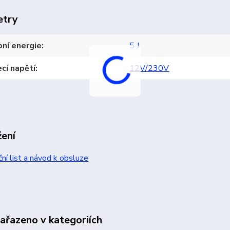
etry
ní energie
5 J
cí napětí
12V/230V
žení
ní list a návod k obsluze
zařazeno v kategoriích