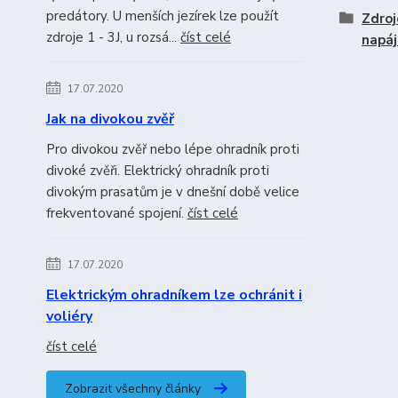
predátory. U menších jezírek lze použít
Zdroj
zdroje 1 - 3J, u rozsá...
číst celé
napá
17.07.2020
Jak na divokou zvěř
Pro divokou zvěř nebo lépe ohradník proti
divoké zvěři. Elektrický ohradník proti
divokým prasatům je v dnešní době velice
frekventované spojení.
číst celé
17.07.2020
Elektrickým ohradníkem lze ochránit i
voliéry
číst celé
Zobrazit všechny články