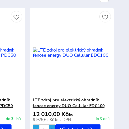
radník
LTE zdroj pro elektrický ohradník
 PDC50
fencee energy DUO Cellular EDC100
12 010,00 Kč
/
ks
do 3 dnů
do 3 dnů
9 925,62 Kč
bez DPH