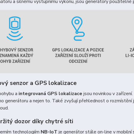
átoru a silnému výstupnímu výkonu, jsou generátory použitelné
vý senzor a GPS lokalizace
pohybu a
integrovaná GPS lokalizace
jsou novinkou v zařízen
o generátoru a nejen to. Také zvyšují přehlednost o rozmístění 
oud.
žitý dozor díky chytré síti
erním technologiím
NB-IoT
je generátor stále on-line v mobilní 