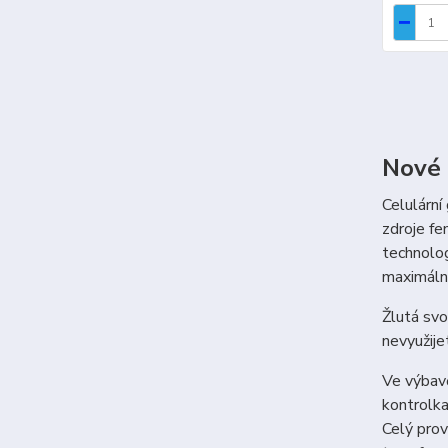
Nové 
Celulární
zdroje fe
technolog
maximální 
Žlutá svo
nevyužije
Ve výbavě
kontrolka
Celý prov