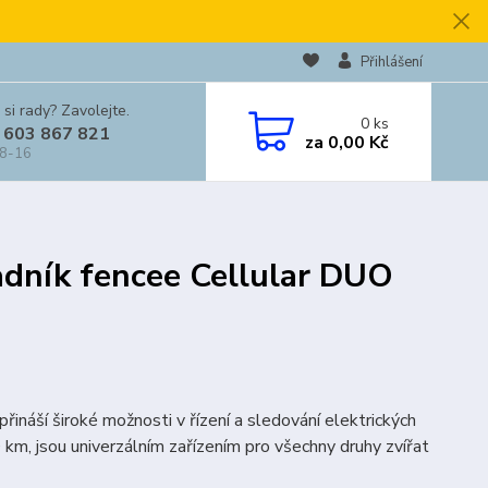
Přihlášení
 si rady? Zavolejte.
0
ks
 603 867 821
za
0,00 Kč
 8-16
radník fencee Cellular DUO
ináší široké možnosti v řízení a sledování elektrických
km, jsou univerzálním zařízením pro všechny druhy zvířat