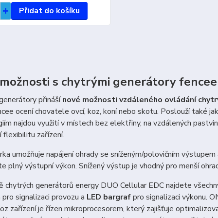
Přidat do košíku
možnosti s chytrými generátory fence
 generátory přináší
nové možnosti vzdáleného ovládání chytr
ncee ocení chovatele ovcí, koz, koní nebo skotu. Poslouží také ja
iím najdou využití v místech bez elektřiny, na vzdálených past
flexibilitu zařízení.
rka umožňuje napájení ohrady se sníženým/polovičním výstupem a
te plný výstupní výkon. Snížený výstup je vhodný pro menší ohrady
 chytrých generátorů energy DUO Cellular EDC najdete všechny 
 pro signalizaci provozu a
LED bargraf
pro signalizaci výkonu. O
oz zařízení je řízen mikroprocesorem, který zajišťuje optimalizo