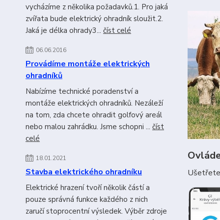
vycházíme z několika požadavků.1. Pro jaká
zvířata bude elektrický ohradník sloužit.2.
Jaká je délka ohrady3...
číst celé
06.06.2016
Provádíme montáže elektrických
ohradníků
Nabízíme technické poradenství a
montáže elektrických ohradníků. Nezáleží
na tom, zda chcete ohradit golfový areál
nebo malou zahrádku. Jsme schopni ...
číst
celé
Ovláde
18.01.2021
Stavba elektrického ohradníku
Ušetřete 
Elektrické hrazení tvoří několik částí a
pouze správná funkce každého z nich
zaručí stoprocentní výsledek. Výběr zdroje