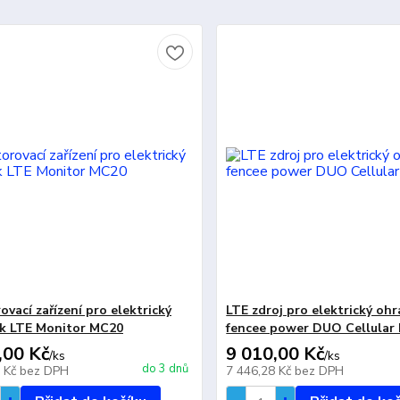
vací zařízení pro elektrický
LTE zdroj pro elektrický oh
k LTE Monitor MC20
fencee power DUO Cellular
,00 Kč
9 010,00 Kč
/
ks
/
ks
do 3 dnů
3 Kč
bez DPH
7 446,28 Kč
bez DPH