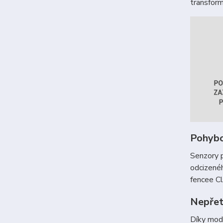
transform
Pohybo
Senzory 
odcizenéh
fencee Cl
Nepřetr
Díky mod