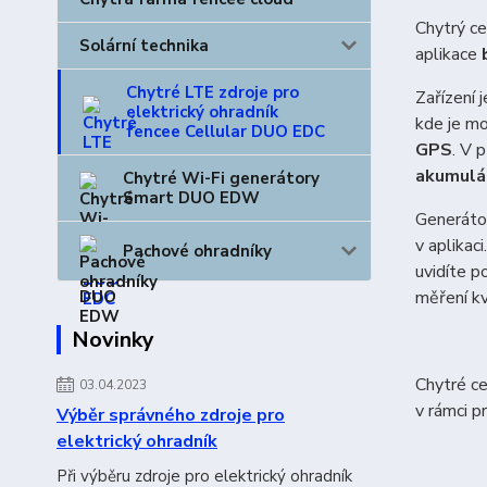
Chytrý ce
Solární technika
aplikace
Chytré LTE zdroje pro
Zařízení 
elektrický ohradník
kde je mo
fencee Cellular DUO EDC
GPS
. V 
akumulát
Chytré Wi-Fi generátory
Smart DUO EDW
Generátor
v aplikac
Pachové ohradníky
uvidíte p
měření kv
Novinky
Chytré ce
03.04.2023
v rámci p
Výběr správného zdroje pro
elektrický ohradník
Při výběru zdroje pro elektrický ohradník