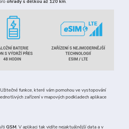
 pro
ohrady s délkou až 120 km
.
í. Užitečné funkce, které vám pomohou ve vystopování
jednotlivých zařízení v mapových podkladech aplikace
síti
GSM
. V aplikaci tak vidíte nejaktuálnější data a v