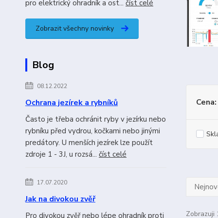
pro elektrický ohradník a ost...
číst celé
Zobrazit všechny novinky
Blog
08.12.2022
Cena:
Ochrana jezírek a rybníků
Často je třeba ochránit ryby v jezírku nebo
rybníku před vydrou, kočkami nebo jinými
Skl
predátory. U menších jezírek lze použít
zdroje 1 - 3J, u rozsá...
číst celé
17.07.2020
Nejnově
Jak na divokou zvěř
Zobrazuji 
Pro divokou zvěř nebo lépe ohradník proti