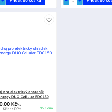
Přidat do košíku
Přidat do ko
oj pro elektrický ohradník
energy DUO Cellular EDC150
0,00 Kč
/
ks
do 3 dnů
51 Kč
bez DPH