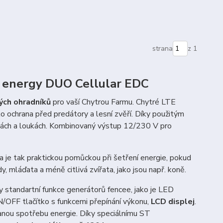
strana
z 1
e energy DUO Cellular EDC
ých ohradníků
pro vaší Chytrou Farmu. Chytré LTE
ko ochrana před predátory a lesní zvěří. Díky použitým
vinách a loukách. Kombinovaný výstup 12/230 V pro
 je tak praktickou pomůckou při šetření energie, pokud
, mláďata a méně citlivá zvířata, jako jsou např. koně.
standartní funkce generátorů fencee, jako je LED
N/OFF tlačítko s funkcemi přepínání výkonu,
LCD displej
.
vanou spotřebu energie. Díky speciálnímu ST