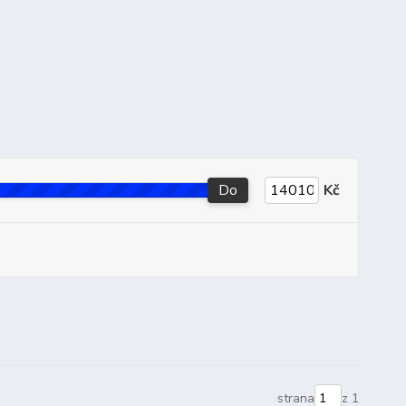
Do
Kč
strana
z 1