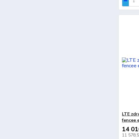
LTE zdr
fencee 
14 01
11 578,