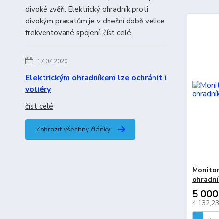
divoké zvěři. Elektrický ohradník proti
divokým prasatům je v dnešní době velice
frekventované spojení.
číst celé
17.07.2020
Elektrickým ohradníkem lze ochránit i
voliéry
číst celé
Zobrazit všechny články
Monitoro
ohradní
5 000
4 132,2