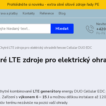
Prohlédněte si novinku - extra silné síťové zdroje řady PE
ava a platby
Kontakty
Reference
Blog
Nevíte
Hledat
+420
Po-Pá
hytré LTE zdroje pro elektrický ohradník fencee Cellular DUO EDC
ré LTE zdroje pro elektrický oh
chytré kombinované
LTE generátory
energy DUO Cellular EDC př
. Zařízení s
výkonem 6 – 15 J
a možnou délkou instalace až 120 
liv terénu nezávisle na pozici vaší ohrady.