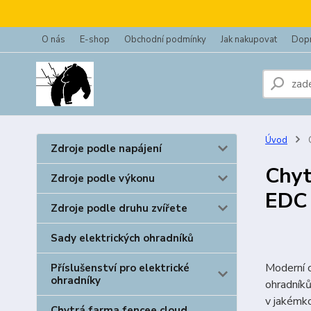
O nás
E-shop
Obchodní podmínky
Jak nakupovat
Dopr
Úvod
C
Zdroje podle napájení
Chyt
Zdroje podle výkonu
EDC
Zdroje podle druhu zvířete
Sady elektrických ohradníků
Moderní 
Příslušenství pro elektrické
ohradníky
ohradníků
v jakémko
Chytrá farma fencee cloud