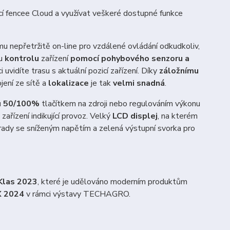
kací fencee Cloud a využívat veškeré dostupné funkce
mu nepřetržitě on-line pro vzdálené ovládání odkudkoliv,
ou
kontrolu
zařízení
pomocí pohybového senzoru a
uvidíte trasu s aktuální pozicí zařízení. Díky
záložnímu
ojení ze sítě a
lokalizace
je tak
velmi snadná
.
nu 50/100%
tlačítkem na zdroji nebo regulováním výkonu
zařízení indikující provoz. Velký
LCD displej
, na kterém
hrady se sníženým napětím a zelená výstupní svorka pro
Klas 2023
, které je udělováno moderním produktům
 2024
v rámci výstavy TECHAGRO.