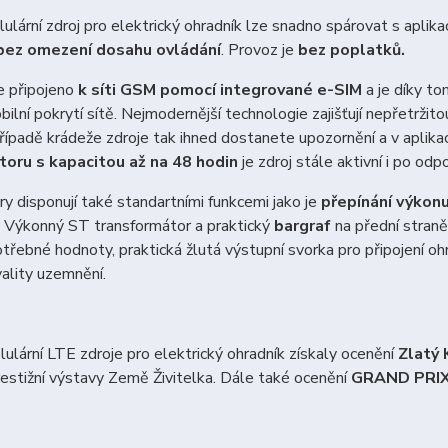
lulární zdroj pro elektrický ohradník lze snadno spárovat s apli
bez omezení dosahu ovládání
. Provoz je
bez poplatků.
je připojeno
k síti GSM pomocí integrované e-SIM
a je díky to
bilní pokrytí sítě. Nejmodernější technologie zajišťují nepřetržit
případě krádeže zdroje tak ihned dostanete upozornění a v aplikaci 
oru s kapacitou až na 48 hodin
je zdroj stále aktivní i po odp
y disponují také standartními funkcemi jako je
přepínání výko
i. Výkonný ST transformátor a praktický
bargraf
na přední straně 
otřebné hodnoty, praktická žlutá výstupní svorka pro připojení o
ality uzemnění.
lulární LTE zdroje pro elektrický ohradník získaly ocenění
Zlatý 
restižní výstavy Země Živitelka. Dále také ocenění
GRAND PRIX