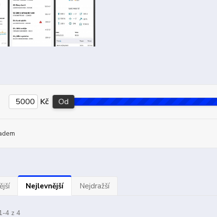
Kč
Od
adem
jší
Nejlevnější
Nejdražší
1-4 z 4