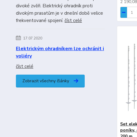
2 190,0
divoké zvěři. Elektrický ohradník proti
divokým prasatům je v dnešní době velice
frekventované spojení.
číst celé
17.07.2020
Elektrickým ohradníkem lze ochránit i
voliéry
číst celé
Zobrazit všechny články
Set ele
poníky,
200 m