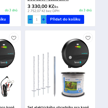
3 330,00 Kč
/
ks
do 3 dnů
do 3 dnů
2 752,07 Kč
bez DPH
šíku
Přidat do košíku
pro koně,
Set elektrického ohradníku pro koně,