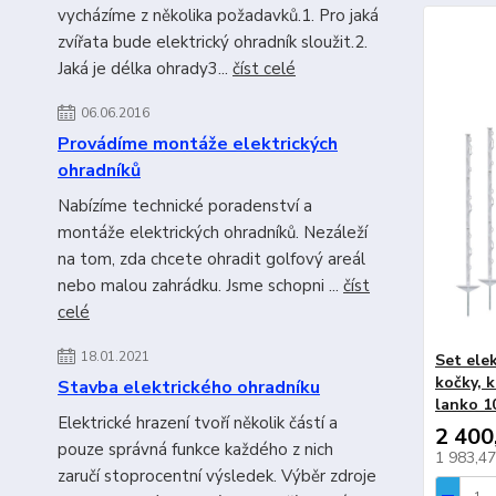
vycházíme z několika požadavků.1. Pro jaká
zvířata bude elektrický ohradník sloužit.2.
Jaká je délka ohrady3...
číst celé
06.06.2016
Provádíme montáže elektrických
ohradníků
Nabízíme technické poradenství a
montáže elektrických ohradníků. Nezáleží
na tom, zda chcete ohradit golfový areál
nebo malou zahrádku. Jsme schopni ...
číst
celé
18.01.2021
Set ele
kočky, k
Stavba elektrického ohradníku
lanko 1
Elektrické hrazení tvoří několik částí a
2 400
pouze správná funkce každého z nich
1 983,4
zaručí stoprocentní výsledek. Výběr zdroje