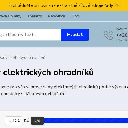
Prohlédněte si novinku - extra silné síťové zdroje řady PE
ava a platby
Kontakty
Reference
Blog
Nevíte
Hledat
+420
Po-Pá
ady elektrických ohradníků
 elektrických ohradníků
i jsme pro vás vzorové sady elektrických ohradníků podle výkonu 
 ohradníky s dálkovým ovládáním.
Kč
Od