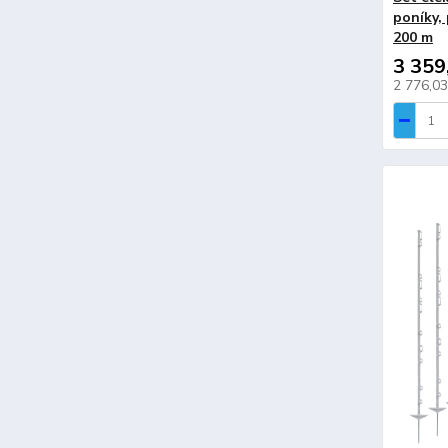
poníky, 
200 m
3 359
2 776,0