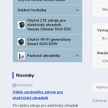
Skl
Solární technika
Chytré LTE zdroje pro
elektrický ohradník
fencee Cellular DUO EDC
Výstup
8 J
Chytré Wi-Fi generátory
Smart DUO EDW
Napáje
Pachové ohradníky
12V
Novinky
03.04.2023
Nejnově
Výběr správného zdroje pro
elektrický ohradník
Zobrazuji 
Při výběru zdroje pro elektrický ohradník