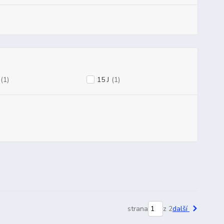
(1)
15 J
(1)
strana
z 2
další