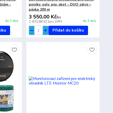
ůdcům -
poníky, osly, psy, skot – DUO zdroj –
páska 200 m
3 550,00 Kč
/
ks
do 3 dnů
do 3 dnů
2 933,88 Kč
bez DPH
šíku
Přidat do košíku