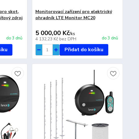
pro skot,
Monitorovací zařízení pro elektrický
síťový zdroj
ohradník LTE Monitor MC20
5 000,00 Kč
/
ks
do 3 dnů
do 3 dnů
4 132,23 Kč
bez DPH
šíku
Přidat do košíku