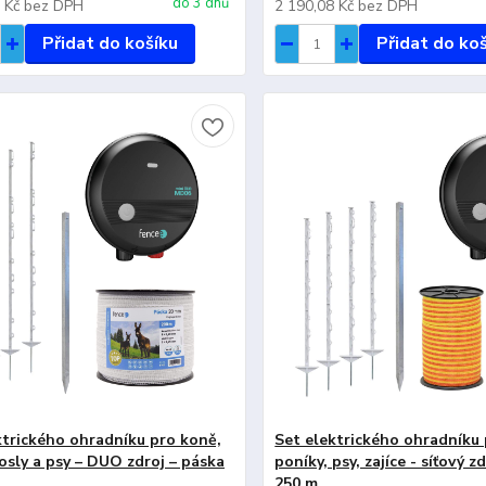
do 3 dnů
8 Kč
bez DPH
2 190,08 Kč
bez DPH
Přidat do košíku
Přidat do ko
ktrického ohradníku pro koně,
Set elektrického ohradníku 
 osly a psy – DUO zdroj – páska
poníky, psy, zajíce - síťový z
250 m