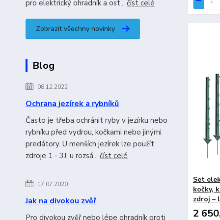
pro elektrický ohradník a ost...
číst celé
Zobrazit všechny novinky
Blog
08.12.2022
Ochrana jezírek a rybníků
Často je třeba ochránit ryby v jezírku nebo
rybníku před vydrou, kočkami nebo jinými
predátory. U menších jezírek lze použít
zdroje 1 - 3J, u rozsá...
číst celé
Set ele
17.07.2020
kočky, 
zdroj –
Jak na divokou zvěř
2 650
Pro divokou zvěř nebo lépe ohradník proti