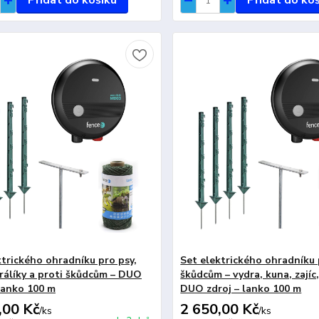
Přidat do košíku
Přidat do ko
ktrického ohradníku pro psy,
Set elektrického ohradníku 
králíky a proti škůdcům – DUO
škůdcům – vydra, kuna, zajíc
 lanko 100 m
DUO zdroj – lanko 100 m
,00 Kč
2 650,00 Kč
/
ks
/
ks