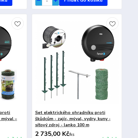
šíku
Přidat do košíku
proti
Set elektrického ohradníku proti
, mýval –
škůdcům - zajíc, mýval, vydry, kuny -
síťový zdroj - lanko 100 m
2 735,00 Kč
/
ks