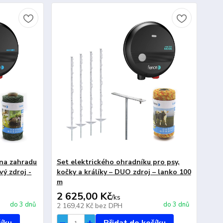
 na zahradu
Set elektrického ohradníku pro psy,
vý zdroj -
kočky a králíky – DUO zdroj – lanko 100
m
2 625,00 Kč
/
ks
do 3 dnů
do 3 dnů
2 169,42 Kč
bez DPH