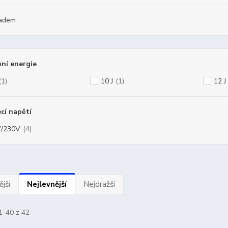
adem
ní energie
(1)
10 J
(1)
12 J
cí napětí
/230V
(4)
jší
Nejlevnější
Nejdražší
1-40 z 42