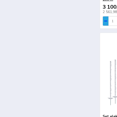
3 100
2 561,9
Set ele