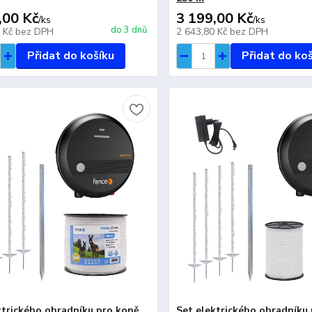
,00 Kč
3 199,00 Kč
/
ks
/
ks
do 3 dnů
8 Kč
bez DPH
2 643,80 Kč
bez DPH
Přidat do košíku
Přidat do ko
ktrického ohradníku pro koně,
Set elektrického ohradníku 