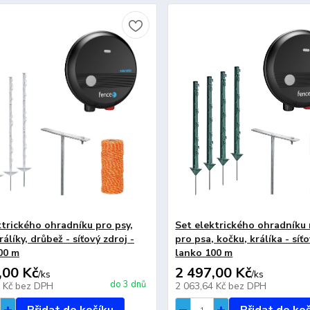
ktrického ohradníku pro psy,
Set elektrického ohradníku
rálíky, drůbež - síťový zdroj -
pro psa, kočku, králíka - síťo
00 m
lanko 100 m
,00 Kč
2 497,00 Kč
/
ks
/
ks
do 3 dnů
7 Kč
bez DPH
2 063,64 Kč
bez DPH