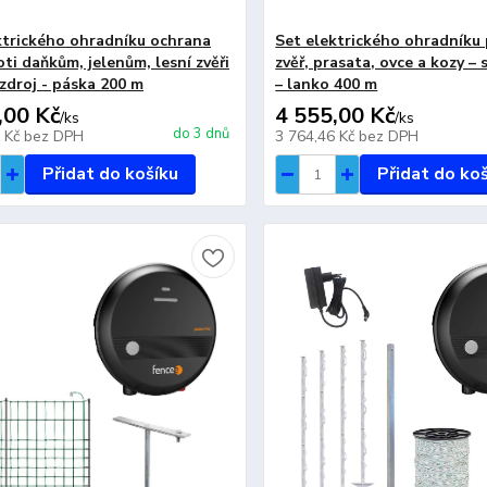
ktrického ohradníku ochrana
Set elektrického ohradníku 
ti daňkům, jelenům, lesní zvěři
zvěř, prasata, ovce a kozy – 
 zdroj - páska 200 m
– lanko 400 m
,00 Kč
4 555,00 Kč
/
ks
/
ks
do 3 dnů
2 Kč
bez DPH
3 764,46 Kč
bez DPH
Přidat do košíku
Přidat do ko