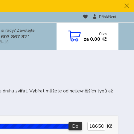
Přihlášení
 si rady? Zavolejte.
0
ks
 603 867 821
za
0,00 Kč
 8-16
a druhu zvířat. Vybírat můžete od nejlevnějších typů až
Do
Kč