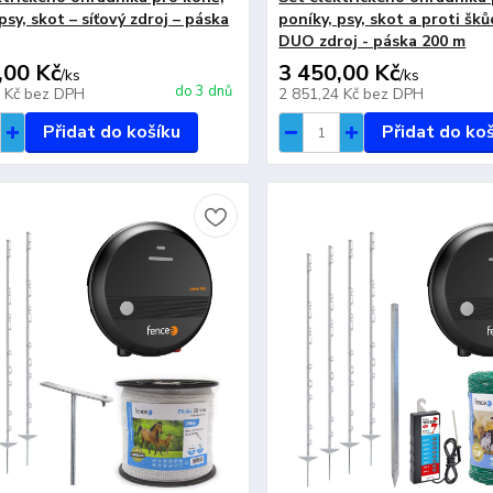
psy, skot – síťový zdroj – páska
poníky, psy, skot a proti šk
DUO zdroj - páska 200 m
,00 Kč
3 450,00 Kč
/
ks
/
ks
do 3 dnů
3 Kč
bez DPH
2 851,24 Kč
bez DPH
Přidat do košíku
Přidat do ko