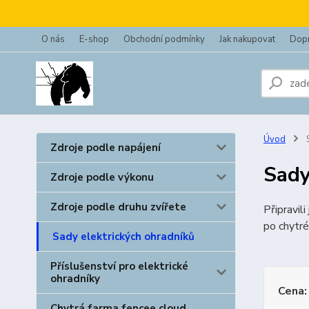
O nás
E-shop
Obchodní podmínky
Jak nakupovat
Dopr
Úvod
S
Zdroje podle napájení
Sady
Zdroje podle výkonu
Zdroje podle druhu zvířete
Připravil
po chytré
Sady elektrických ohradníků
Příslušenství pro elektrické
ohradníky
Cena:
Chytrá farma fencee cloud