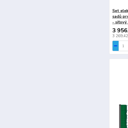
Set ele
sadů pro
- síťový
3 956
3 269,4