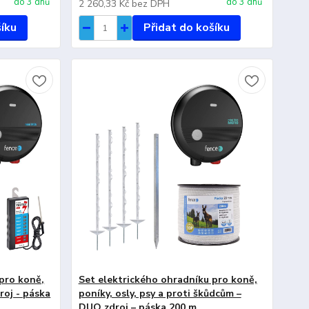
do 3 dnů
do 3 dnů
2 260,33 Kč
bez DPH
šíku
Přidat do košíku
pro koně,
Set elektrického ohradníku pro koně,
droj - páska
poníky, osly, psy a proti škůdcům –
DUO zdroj – páska 200 m