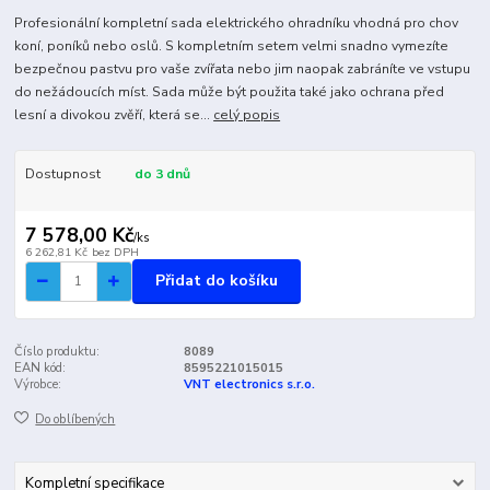
Profesionální kompletní sada elektrického ohradníku vhodná pro chov
koní, poníků nebo oslů. S kompletním setem velmi snadno vymezíte
bezpečnou pastvu pro vaše zvířata nebo jim naopak zabráníte ve vstupu
do nežádoucích míst. Sada může být použita také jako ochrana před
lesní a divokou zvěří, která se...
celý popis
Dostupnost
do 3 dnů
7 578,00 Kč
/
ks
6 262,81 Kč
bez DPH
Přidat do košíku
Číslo produktu:
8089
EAN kód:
8595221015015
Výrobce:
VNT electronics s.r.o.
Do oblíbených
Kompletní specifikace