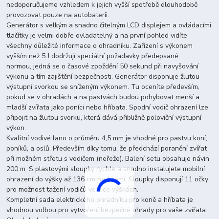
nedoporučujeme vzhledem k jejich vyšší spotřebě dlouhodobě
provozovat pouze na autobaterii.
Generátor s velkým a snadno čitelným LCD displejem a ovládacími
tlačítky je velmi dobře ovladatelný a na první pohled vidíte
všechny důležité informace o ohradníku. Zařízení s výkonem
vyšším než 5 J dodržují speciální požadavky předepsané
normou, jedná se o časové zpoždění 50 sekund při navyšování
výkonu a tím zajištění bezpečnosti. Generátor disponuje žlutou
výstupní svorkou se sníženým výkonem. Tu oceníte především,
pokud se v ohradách a na pastvách budou pohybovat menší a
mladší zvířata jako poníci nebo hříbata. Spodní vodič ohrazení lze
připojit na žlutou svorku, která dává přibližně poloviční výstupní
výkon.
Kvalitní vodivé lano o průměru 4,5 mm je vhodné pro pastvu koní,
poníků, a oslů. Především díky tomu, že předchází poranění zvířat
při možném střetu s vodičem (neřeže). Balení setu obsahuje návin
200 m. S plastovými sloupky rychle a snadno instalujete mobilní
ohrazení do výšky až 136 cm nad zemí. Sloupky disponují 11 očky
pro možnost tažení vodičů ve více výškách.
Kompletní sada elektrického ohradníku pro koně a hříbata je
vhodnou volbou pro vytvoření bezpečné ohrady pro vaše zvířata.