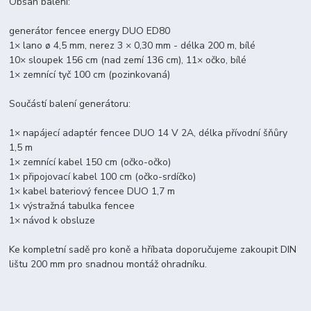
Obsah balení:
generátor fencee energy DUO ED80
1× lano ø 4,5 mm, nerez 3 × 0,30 mm - délka 200 m, bílé
10× sloupek 156 cm (nad zemí 136 cm), 11× očko, bílé
1× zemnící tyč 100 cm (pozinkovaná)
Součástí balení generátoru:
1× napájecí adaptér fencee DUO 14 V 2A, délka přívodní šňůry
1,5 m
1× zemnící kabel 150 cm (očko-očko)
1× připojovací kabel 100 cm (očko-srdíčko)
1× kabel bateriový fencee DUO 1,7 m
1× výstražná tabulka fencee
1× návod k obsluze
Ke kompletní sadě pro koně a hříbata doporučujeme zakoupit DIN
lištu 200 mm pro snadnou montáž ohradníku.