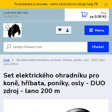
Prohlédněte si novinku - extra silné síťové zdroje řady PE
0
ks
+420 603 867 821
za
0,00 Kč
Po-Pá 8-16
Menu
Hledat
Úvod
Set elektrického ohradníku pro koně, hříbata, poníky, osly - DUO zdroj -
lano 200 m
Set elektrického ohradníku pro
koně, hříbata, poníky, osly - DUO
zdroj - lano 200 m