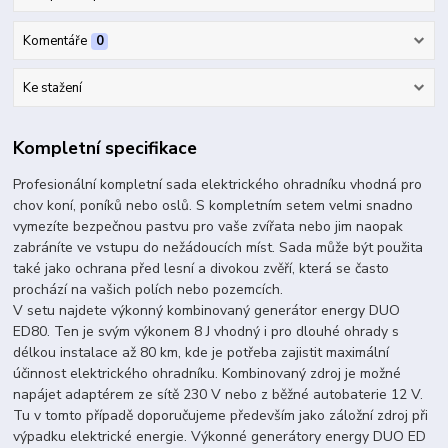
Komentáře
0
Ke stažení
Kompletní specifikace
Profesionální kompletní sada elektrického ohradníku vhodná pro
chov koní, poníků nebo oslů. S kompletním setem velmi snadno
vymezíte bezpečnou pastvu pro vaše zvířata nebo jim naopak
zabráníte ve vstupu do nežádoucích míst. Sada může být použita
také jako ochrana před lesní a divokou zvěří, která se často
prochází na vašich polích nebo pozemcích.
V setu najdete výkonný kombinovaný generátor energy DUO
ED80. Ten je svým výkonem 8 J vhodný i pro dlouhé ohrady s
délkou instalace až 80 km, kde je potřeba zajistit maximální
účinnost elektrického ohradníku. Kombinovaný zdroj je možné
napájet adaptérem ze sítě 230 V nebo z běžné autobaterie 12 V.
Tu v tomto případě doporučujeme především jako záložní zdroj při
výpadku elektrické energie. Výkonné generátory energy DUO ED