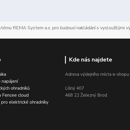
ystému REMA System a.s. pro budoucí nakládání s vysloužilými vý
p
Kde nás najdete
nika
Adresa výdejního místa e-shopu:
 napájení
ckých ohradníků
Líšný 407
a Fencee cloud
468 22 Železný Brod
í pro elektrické ohradníky