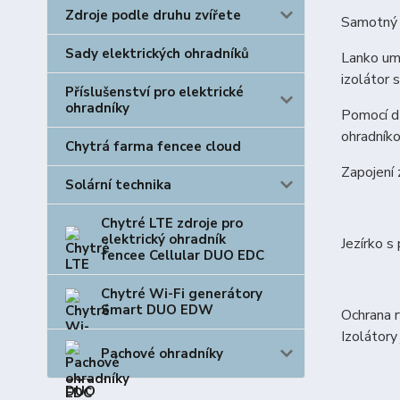
Zdroje podle druhu zvířete
Samotný o
Sady elektrických ohradníků
Lanko umí
izolátor 
Příslušenství pro elektrické
ohradníky
Pomocí dř
ohradníko
Chytrá farma fencee cloud
Zapojení 
Solární technika
Chytré LTE zdroje pro
elektrický ohradník
Jezírko 
fencee Cellular DUO EDC
Chytré Wi-Fi generátory
Smart DUO EDW
Ochrana r
Izolátory
Pachové ohradníky