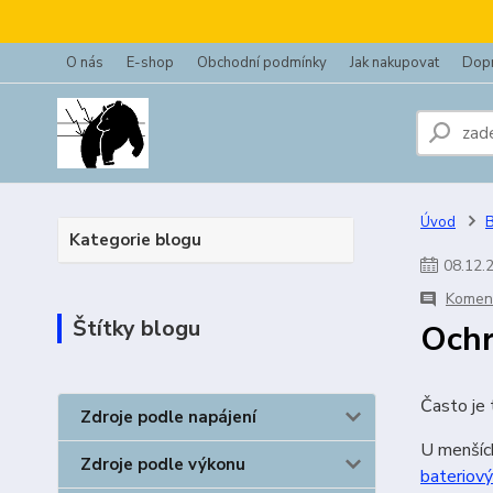
O nás
E-shop
Obchodní podmínky
Jak nakupovat
Dopr
Úvod
Kategorie blogu
08
.
12
.
Koment
Štítky blogu
Ochr
Často je 
Zdroje podle napájení
U menších
Zdroje podle výkonu
bateriov