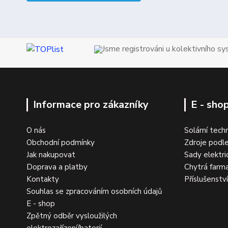
Jsme registrováni u kolektivního s
Informace pro zákazníky
E - sho
O nás
Solární tech
Obchodní podmínky
Zdroje podle
Jak nakupovat
Sady elektri
Doprava a platby
Chytrá farm
Kontakty
Příslušenstv
Souhlas se zpracováním osobních údajů
E - shop
Zpětný odběr vysloužilých