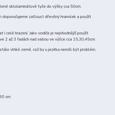
elené sklolaminátové tyče do výšky cca 50cm.
ch doporučujeme zatlouct dřevěný hranolek a použít
i celé hrazení. Jako vodiče je nejvhodnějčí použít
e ve 2 až 3 řadách nad sebou ve výšce cca 15,30,45cm.
o stále vlhké země, což by u jezírka neměl být problém.
 30 cm.