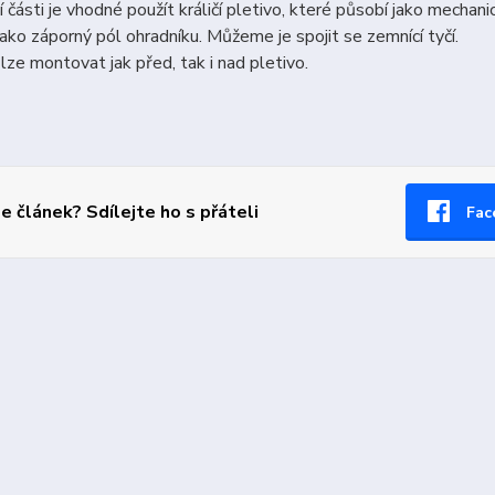
 části je vhodné použít králičí pletivo, které působí jako mechani
jako záporný pól ohradníku. Můžeme je spojit se zemnící tyčí.
 lze montovat jak před, tak i nad pletivo.
se článek? Sdílejte ho s přáteli
Fac