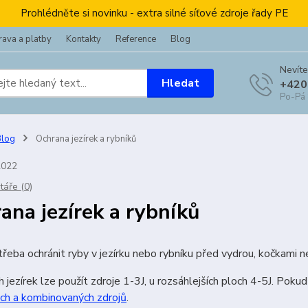
Prohlédněte si novinku - extra silné síťové zdroje řady PE
ava a platby
Kontakty
Reference
Blog
Nevíte
Hledat
+420
Po-Pá
Blog
Ochrana jezírek a rybníků
2022
áře (0)
ana jezírek a rybníků
třeba ochránit ryby v jezírku nebo rybníku před vydrou, kočkami n
 jezírek lze použít zdroje 1-3J, u rozsáhlejších ploch 4-5J. Poku
ých a kombinovaných zdrojů
.