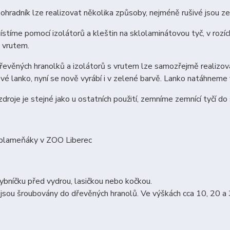
hradník lze realizovat několika způsoby, nejméně rušivé jsou z
stíme pomocí izolátorů a kleštin na sklolaminátovou tyč, v rozí
s vrutem.
evěných hranolků a izolátorů s vrutem lze samozřejmě realizovat 
vé lanko, nyní se nově vyrábí i v zelené barvě. Lanko natáhnem
zdroje je stejné jako u ostatních použití, zemníme zemnící tyčí d
s plameňáky v ZOO Liberec
ybníčku před vydrou, lasičkou nebo kočkou.
 jsou šroubovány do dřevěných hranolů. Ve výškách cca 10, 20 a