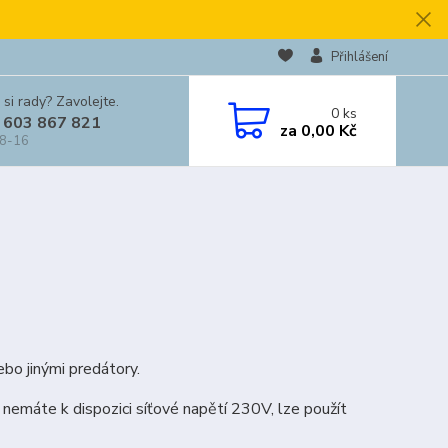
Přihlášení
 si rady? Zavolejte.
0
ks
 603 867 821
za
0,00 Kč
 8-16
ebo jinými predátory.
d nemáte k dispozici síťové napětí 230V, lze použít