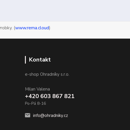
robky. (
www.rema.cloud
)
Kontakt
e-shop Ohradníky s.r.o.
Milan Valena
+420 603 867 821
Po-Pá 8-16
info@ohradniky.cz