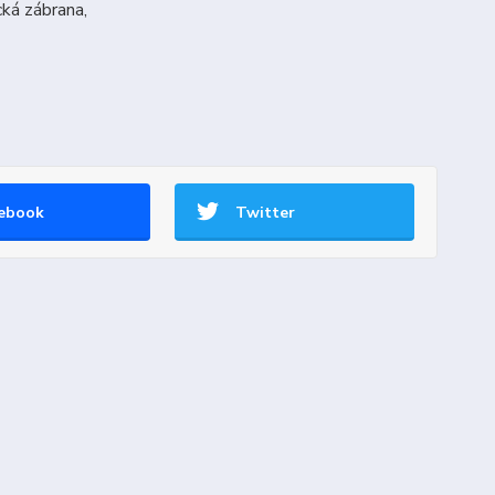
cká zábrana,
ebook
Twitter