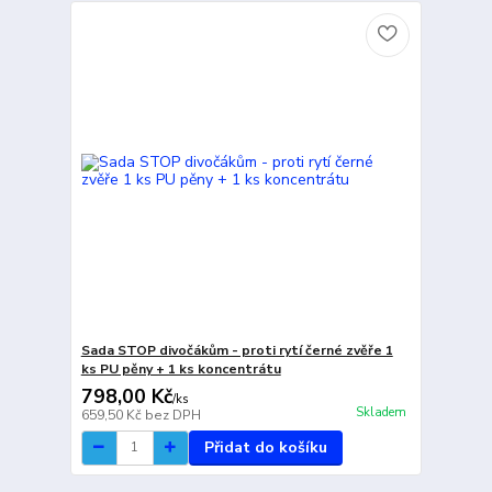
Sada STOP divočákům - proti rytí černé zvěře 1
ks PU pěny + 1 ks koncentrátu
798,00 Kč
/
ks
Skladem
659,50 Kč
bez DPH
Přidat do košíku