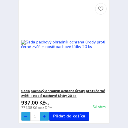
Sada pachový ohradník ochrana úrody proti černé
zvěři + nosič pachové látky 20 ks
937,00 Kč
/
ks
Skladem
774,38 Kč
bez DPH
Přidat do košíku