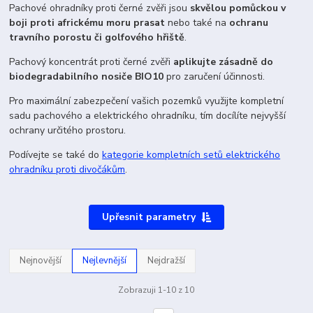
Pachové ohradníky proti černé zvěři jsou
skvělou pomůckou v
boji proti africkému moru prasat
nebo také na
ochranu
travního porostu či golfového hřiště
.
Pachový koncentrát proti černé zvěři
aplikujte zásadně do
biodegradabilního nosiče BIO10
pro zaručení účinnosti.
Pro maximální zabezpečení vašich pozemků využijte kompletní
sadu pachového a elektrického ohradníku, tím docílíte nejvyšší
ochrany určitého prostoru.
Podívejte se také do
kategorie kompletních setů elektrického
ohradníku proti divočákům
.
Upřesnit parametry
Nejnovější
Nejlevnější
Nejdražší
Zobrazuji 1-10 z 10