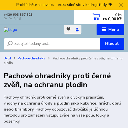
Prohlédněte si novinku - extra silné síťové zdroje řady PE
0
ks
+420 603 867 821
za
0,00 Kč
Po-Pá 8-16
Menu
Hledat
Úvod
Pachové ohradníky
Pachové ohradníky proti černé zvěři, na ochranu
plodin
Pachové ohradníky proti černé
zvěři, na ochranu plodin
Pachový ohradník proti černé zvěři a divokým prasatům,
vhodný
na ochranu úrody a plodin jako kukuřice, hrách, obilí
nebo brambory
. Pachový odpuzovač divočáků je účinnou
metodou pro zamezení vstupu zvěře na vaše pole, louky a
pozemky.