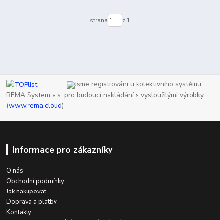
strana
z 1
Jsme registrováni u kolektivního systému
REMA System a.s. pro budoucí nakládání s vysloužilými výrobky.
(
www.rema.cloud
)
Informace pro zákazníky
O nás
Obchodní podmínky
Jak nakupovat
Doprava a platby
Kontakty