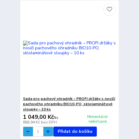
Sada pro pachový ohradník – PROFI držáky s nosiči
pachového ohradníku BIO10-PO, sklolaminátové
sloupky – 10 ks
1 049,00 Kč
Momentálně
/
ks
nedostupné
866,94 Kč
bez DPH
Přidat do košíku