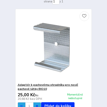
strana
z 1
Adaptér k pachovému ohradníku pro nosič
pachové látky BIO10
25,00 Kč
Momentálně
/
ks
nedostupné
20,66 Kč
bez DPH
Přidat do košíku