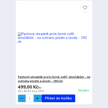
Pachový ohradník proti černé zvěři, divočákům - na
ochranu plodin a úrody - 250 ml
499,00 Kč
/
ks
Skladem
412,40 Kč
bez DPH
Přidat do košíku