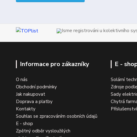
Jsme registrováni u kolektivního s
Informace pro zákazníky
E - sho
O nás
Solární tech
Obchodní podmínky
Zdroje podle
Jak nakupovat
Sady elektri
Doprava a platby
Chytrá farm
Kontakty
Příslušenstv
Souhlas se zpracováním osobních údajů
E - shop
Zpětný odběr vysloužilých