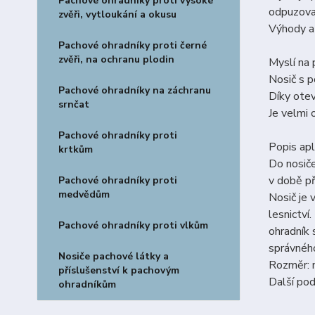
Pachové ohradníky proti vysoké
odpuzov
zvěři, vytloukání a okusu
Výhody a
Pachové ohradníky proti černé
zvěři, na ochranu plodin
Myslí na p
Nosič s 
Pachové ohradníky na záchranu
Díky ote
srnčat
Je velmi 
Pachové ohradníky proti
Popis apl
krtkům
Do nosiče
v době př
Pachové ohradníky proti
medvědům
Nosič je 
lesnictví
Pachové ohradníky proti vlkům
ohradník 
správného
Nosiče pachové látky a
Rozměr: 
příslušenství k pachovým
Další pod
ohradníkům