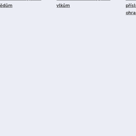
ědům
vlkům
přís
ohr