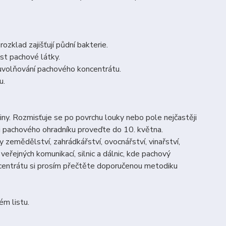
ozklad zajišťují půdní bakte­rie.
t pachové látky.
volňování pachového koncen­trátu.
u.
ny. Rozmisťuje se po povrchu louky nebo pole nejčastěji
i pa­chového ohradníku proveďte do 10. května.
 zemědělství, zahrádkářství, ovocnářství, vinařství,
řej­ných komunikací, silnic a dálnic, kde pachový
oncentrátu si prosím přečtěte doporučenou metodiku
m listu.