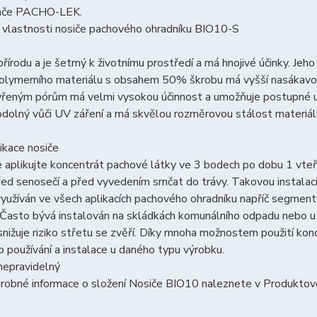
ače PACHO-LEK.
 vlastnosti nosiče pachového ohradníku BIO10-S
řírodu a je šetrný k životnímu prostředí a má hnojivé účinky. Jeho r
polymerního materiálu s obsahem 50% škrobu má vyšší nasákavos
vřeným pórům má velmi vysokou účinnost a umožňuje postupné u
odolný vůči UV záření a má skvělou rozměrovou stálost materiál
ikace nosiče
 aplikujte koncentrát pachové látky ve 3 bodech po dobu 1 vteři
ed senosečí a před vyvedením srnčat do trávy. Takovou instalac
využíván ve všech aplikacích pachového ohradníku napříč segmenty
. Často bývá instalován na skládkách komunálního odpadu nebo u ve
snižuje riziko střetu se zvěří. Díky mnoha mož­nostem použití k
 používání a instalace u daného typu výrobku.
nepravidelný
robné informace o složení Nosiče BIO10 naleznete v Produktové