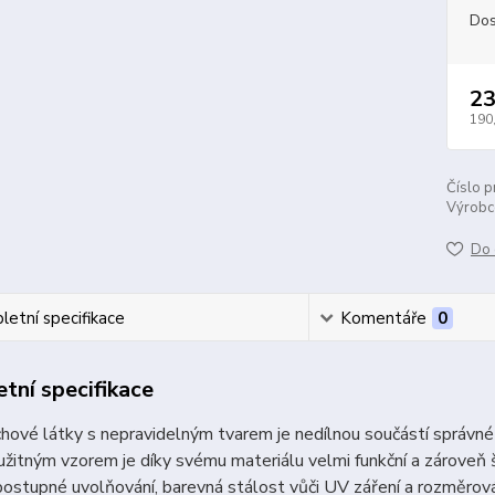
Dos
23
190
Číslo p
Výrobc
Do 
etní specifikace
Komentáře
0
tní specifikace
hové látky s nepravidelným tvarem je nedílnou součástí správné 
žitným vzorem je díky svému materiálu velmi funkční a zároveň š
 postupné uvolňování, barevná stálost vůči UV záření a rozměrov