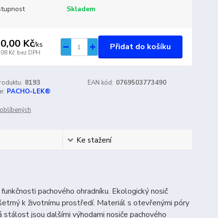
tupnost
Skladem
0,00 Kč
/
ks
Přidat do košíku
,08 Kč
bez DPH
roduktu:
8193
EAN kód:
0769503773490
e:
PACHO-LEK®
oblíbených
Ke stažení
funkčnosti pachového ohrad­níku. Ekologický nosič
etrný k životnímu prostředí. Materiál s otevřenými póry
á stálost jsou dalšími výhodami nosiče pachového