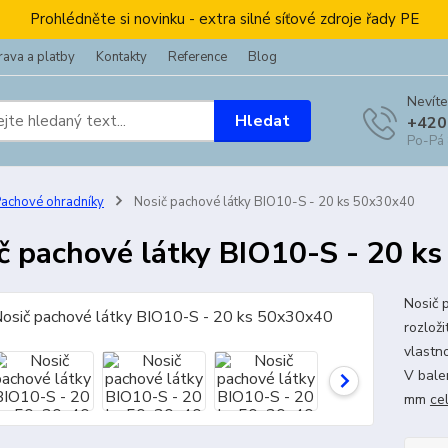
Prohlédněte si novinku - extra silné síťové zdroje řady PE
ava a platby
Kontakty
Reference
Blog
Nevíte
Hledat
+420
Po-Pá
achové ohradníky
Nosič pachové látky BIO10-S - 20 ks 50x30x40
č pachové látky BIO10-S - 20 k
Nosič 
rozloži
vlastn
V bale
mm
ce