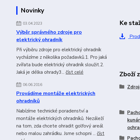
Novinky
Ke sta
03.04.2023
Výběr správného zdroje pro
Produ
elektrický ohradník
Při výběru zdroje pro elektrický ohradník
vycházíme z několika požadavků.1. Pro jaká
zvířata bude elektrický ohradník sloužit.2.
Jaká je délka ohrady3...
číst celé
Zboží 
06.06.2016
Zdroj
Provádíme montáže elektrických
ohradníků
Nabízíme technické poradenství a
Pacho
montáže elektrických ohradníků. Nezáleží
kunám
na tom, zda chcete ohradit golfový areál
ochra
nebo malou zahrádku. Jsme schopni ...
číst
Pacho