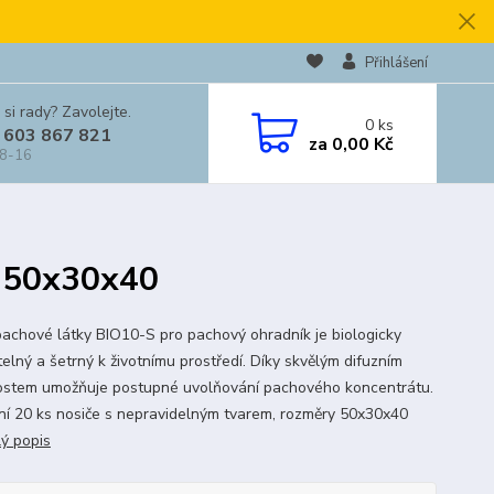
Přihlášení
 si rady? Zavolejte.
0
ks
 603 867 821
za
0,00 Kč
 8-16
s 50x30x40
pachové látky BIO10-S pro pachový ohradník je biologicky
telný a šetrný k životnímu prostře­dí. Díky skvělým difuzním
ostem umožňuje postupné uvolňování pachového koncentrátu.
ní 20 ks nosiče s nepravidelným tvarem, rozměry 50x30x40
lý popis