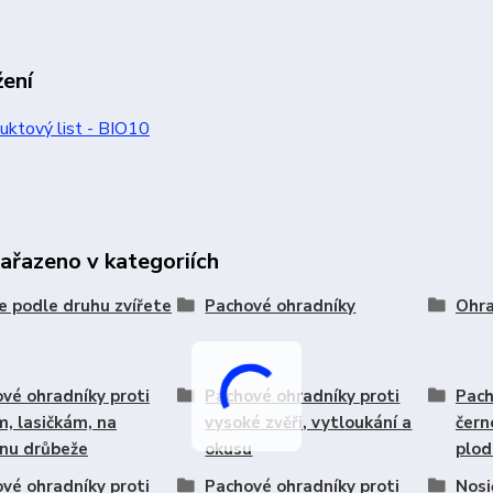
žení
ktový list - BIO10
zařazeno v kategoriích
e podle druhu zvířete
Pachové ohradníky
Ohra
vé ohradníky proti
Pachové ohradníky proti
Pach
, lasičkám, na
vysoké zvěři, vytloukání a
čern
nu drůbeže
okusu
plod
vé ohradníky proti
Pachové ohradníky proti
Nosi