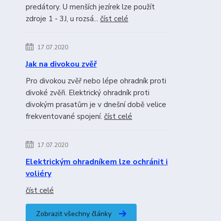
predátory. U menších jezírek lze použít
zdroje 1 - 3J, u rozsá...
číst celé
17.07.2020
Jak na divokou zvěř
Pro divokou zvěř nebo lépe ohradník proti
divoké zvěři. Elektrický ohradník proti
divokým prasatům je v dnešní době velice
frekventované spojení.
číst celé
17.07.2020
Elektrickým ohradníkem lze ochránit i
voliéry
číst celé
Zobrazit všechny články