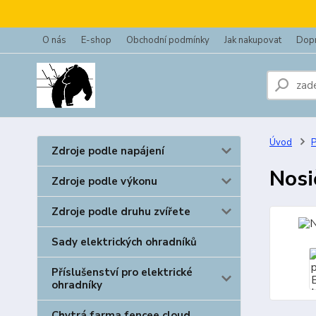
O nás
E-shop
Obchodní podmínky
Jak nakupovat
Dopr
Úvod
P
Zdroje podle napájení
Nosi
Zdroje podle výkonu
Zdroje podle druhu zvířete
Sady elektrických ohradníků
Příslušenství pro elektrické
ohradníky
Chytrá farma fencee cloud