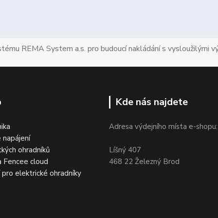
ystému REMA System a.s. pro budoucí nakládání s vysloužilými vý
p
Kde nás najdete
nika
Adresa výdejního místa e-shopu:
 napájení
ckých ohradníků
Líšný 407
a Fencee cloud
468 22 Železný Brod
í pro elektrické ohradníky