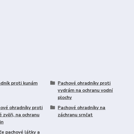
dník proti kunám
Pachové ohradníky proti
vydrám na ochranu vodní
plochy
ové ohradníky proti
Pachové ohradníky na
é zvěři, na ochranu
záchranu srnčat
in
če pachové látky a