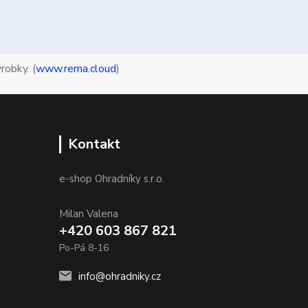
robky. (
www.rema.cloud
)
Kontakt
e-shop Ohradníky s.r.o.
Milan Valena
+420 603 867 821
Po-Pá 8-16
info@ohradniky.cz