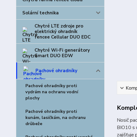
Solární technika
Chytré LTE zdroje pro
elektrický ohradník
fencee Cellular DUO EDC
Chytré Wi-Fi generátory
Smart DUO EDW
Pachové ohradníky
Pachové ohradníky proti
Kompl
vydrám na ochranu vodní
plochy
Komple
Pachové ohradníky proti
kunám, lasičkám, na ochranu
Nosič pac
drůbeže
BIO10 s u
zajišťuje