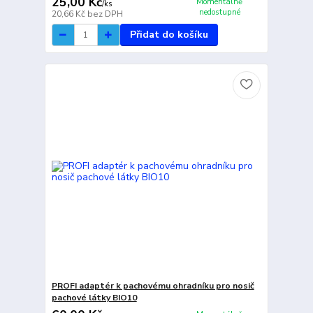
25,00 Kč
Momentálně
/
ks
nedostupné
20,66 Kč
bez DPH
Přidat do košíku
PROFI adaptér k pachovému ohradníku pro nosič
pachové látky BIO10