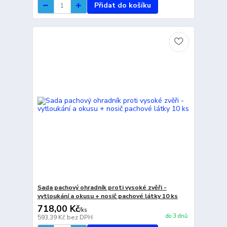
Přidat do košíku
Sada pachový ohradník proti vysoké zvěři -
vytloukání a okusu + nosič pachové látky 10 ks
718,00 Kč
/
ks
do 3 dnů
593,39 Kč
bez DPH