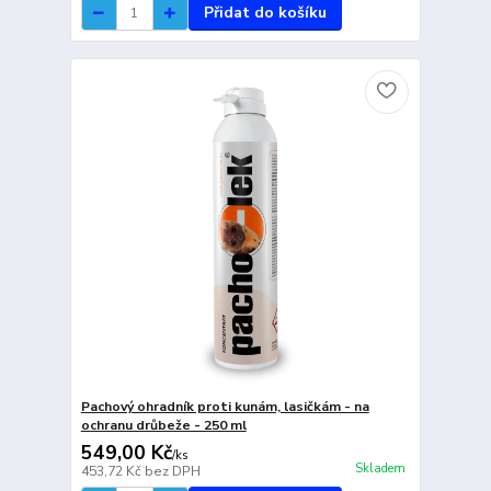
Přidat do košíku
Pachový ohradník proti kunám, lasičkám - na
ochranu drůbeže - 250 ml
549,00 Kč
/
ks
Skladem
453,72 Kč
bez DPH