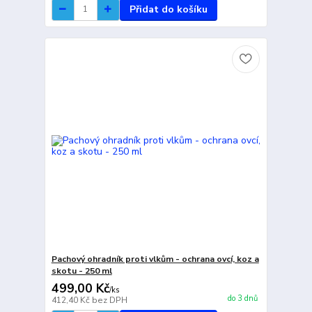
Přidat do košíku
Pachový ohradník proti vlkům - ochrana ovcí, koz a
skotu - 250 ml
499,00 Kč
/
ks
do 3 dnů
412,40 Kč
bez DPH