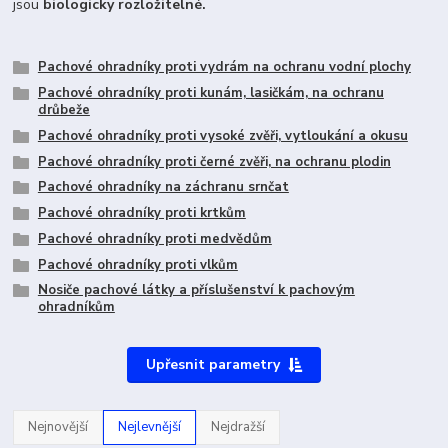
jsou
biologicky rozložitelné.
Pachové ohradníky proti vydrám na ochranu vodní plochy
Pachové ohradníky proti kunám, lasičkám, na ochranu
drůbeže
Pachové ohradníky proti vysoké zvěři, vytloukání a okusu
Pachové ohradníky proti černé zvěři, na ochranu plodin
Pachové ohradníky na záchranu srnčat
Pachové ohradníky proti krtkům
Pachové ohradníky proti medvědům
Pachové ohradníky proti vlkům
Nosiče pachové látky a příslušenství k pachovým
ohradníkům
Upřesnit parametry
Nejnovější
Nejlevnější
Nejdražší