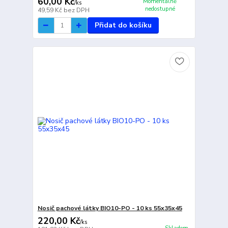
60,00 Kč
Momentálně
/
ks
nedostupné
49,59 Kč
bez DPH
Přidat do košíku
Nosič pachové látky BIO10-PO - 10 ks 55x35x45
220,00 Kč
/
ks