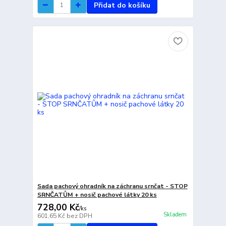
Přidat do košíku
Sada pachový ohradník na záchranu srnčat - STOP
SRNČATŮM + nosič pachové látky 20 ks
728,00 Kč
/
ks
Skladem
601,65 Kč
bez DPH