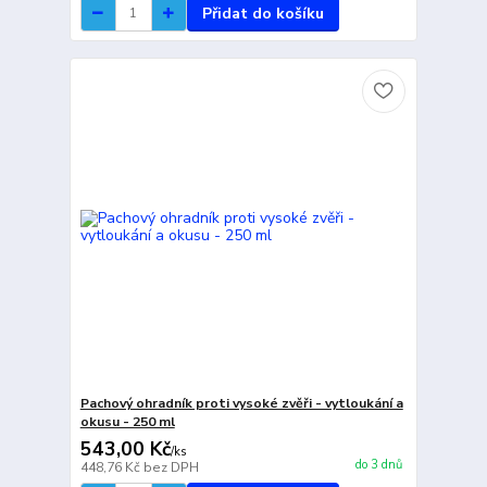
Přidat do košíku
Pachový ohradník proti vysoké zvěři - vytloukání a
okusu - 250 ml
543,00 Kč
/
ks
do 3 dnů
448,76 Kč
bez DPH