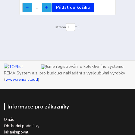
Přidat do košíku
strana
z 1
Jsme registrováni u kolektivního systému
REMA System a.s. pro budoucí nakládání s vysloužilými výrobky.
(
www.rema.cloud
)
Informace pro zákazníky
O nás
Obchodní podmínky
Jak nakupovat