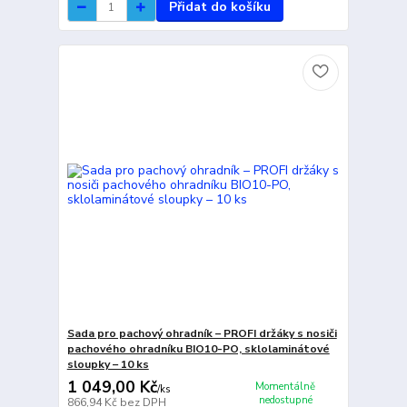
Přidat do košíku
Sada pro pachový ohradník – PROFI držáky s nosiči
pachového ohradníku BIO10-PO, sklolaminátové
sloupky – 10 ks
1 049,00 Kč
Momentálně
/
ks
nedostupné
866,94 Kč
bez DPH