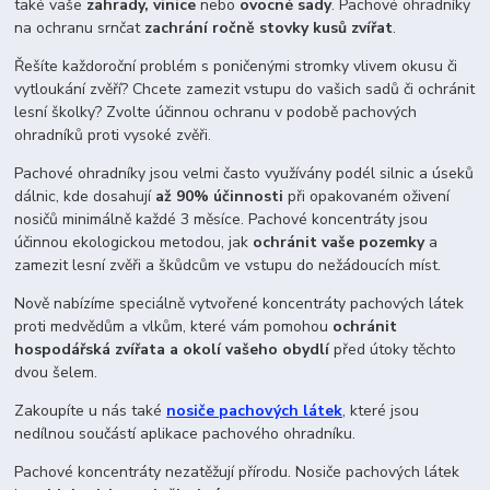
také vaše
zahrady, vinice
nebo
ovocné sady
. Pachové ohradníky
na ochranu srnčat
zachrání ročně stovky kusů zvířat
.
Řešíte každoroční problém s poničenými stromky vlivem okusu či
vytloukání zvěří? Chcete zamezit vstupu do vašich sadů či ochránit
lesní školky? Zvolte účinnou ochranu v podobě pachových
ohradníků proti vysoké zvěři.
Pachové ohradníky jsou velmi často využívány podél silnic a úseků
dálnic, kde dosahují
až 90% účinnosti
při opakovaném oživení
nosičů minimálně každé 3 měsíce. Pachové koncentráty jsou
účinnou ekologickou metodou, jak
ochránit vaše pozemky
a
zamezit lesní zvěři a škůdcům ve vstupu do nežádoucích míst.
Nově nabízíme speciálně vytvořené koncentráty pachových látek
proti medvědům a vlkům, které vám pomohou
ochránit
hospodářská zvířata a okolí vašeho obydlí
před útoky těchto
dvou šelem.
Zakoupíte u nás také
nosiče pachových látek
, které jsou
nedílnou součástí aplikace pachového ohradníku.
Pachové koncentráty nezatěžují přírodu. Nosiče pachových látek