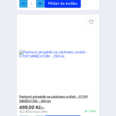
Přidat do košíku
Pachový ohradník na záchranu srnčat - STOP
SRNČATŮM - 250 ml
499,00 Kč
/
ks
do 3 dnů
412,40 Kč
bez DPH