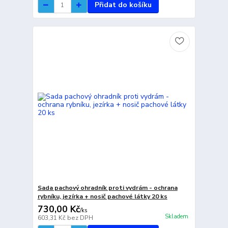
Přidat do košíku
Sada pachový ohradník proti vydrám - ochrana
rybníku, jezírka + nosič pachové látky 20 ks
730,00 Kč
/
ks
Skladem
603,31 Kč
bez DPH