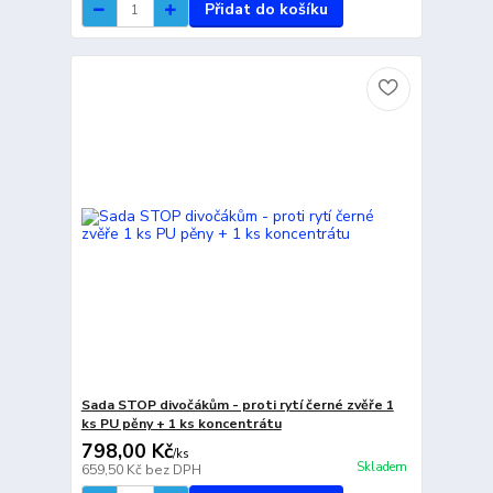
Přidat do košíku
Sada STOP divočákům - proti rytí černé zvěře 1
ks PU pěny + 1 ks koncentrátu
798,00 Kč
/
ks
Skladem
659,50 Kč
bez DPH