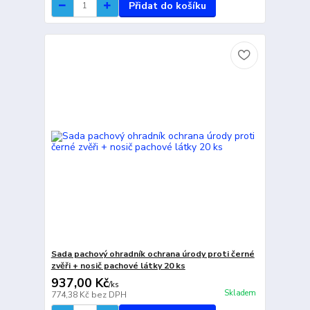
Přidat do košíku
Sada pachový ohradník ochrana úrody proti černé
zvěři + nosič pachové látky 20 ks
937,00 Kč
/
ks
Skladem
774,38 Kč
bez DPH