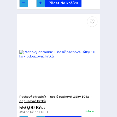
Přidat do košíku
Pachový ohradník + nosič pachové látky 10 ks -
odpuzovač krtků
550,00 Kč
/
ks
Skladem
454,55 Kč
bez DPH