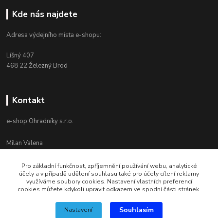
Kde nás najdete
Adresa výdejního místa e-shopu:
Líšný 407
468 22 Železný Brod
Kontakt
e-shop Ohradníky s.r.o.
Milan Valena
+420 603 867 821
Po-Pá 8-16
Pro základní funkčnost, zpříjemnění používání webu, analytické
účely a v případě udělení souhlasu také pro účely cílení reklamy
info@ohradniky.cz
využíváme soubory cookies. Nastavení vlastních preferencí
cookies můžete kdykoli upravit odkazem ve spodní části stránek.
Souhlasím
Nastavení