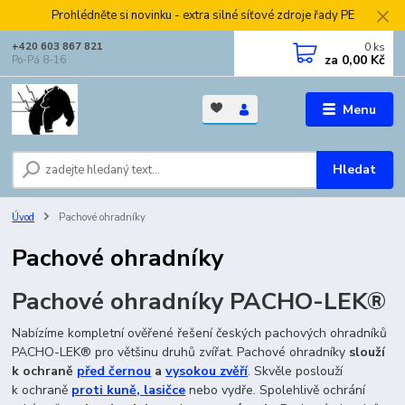
Prohlédněte si novinku - extra silné síťové zdroje řady PE
0
ks
+420 603 867 821
za
0,00 Kč
Po-Pá 8-16
Menu
Hledat
Úvod
Pachové ohradníky
Pachové ohradníky
Pachové ohradníky PACHO-LEK®
Nabízíme kompletní ověřené řešení českých pachových ohradníků
PACHO­-LEK® pro většinu druhů zvířat. Pachové ohradníky
slouží
k ochraně
před čer­nou
a
vysokou zvěří
. Skvěle poslouží
k ochraně
proti kuně, lasičce
nebo vydře. Spolehlivě ochrání