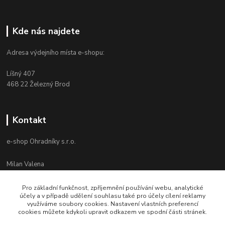
Kde nás najdete
Adresa výdejního místa e-shopu:
Líšný 407
468 22 Železný Brod
Kontakt
e-shop Ohradníky s.r.o.
Milan Valena
+420 603 867 821
Po-Pá 8-16
Pro základní funkčnost, zpříjemnění používání webu, analytické
účely a v případě udělení souhlasu také pro účely cílení reklamy
info@ohradniky.cz
využíváme soubory cookies. Nastavení vlastních preferencí
cookies můžete kdykoli upravit odkazem ve spodní části stránek.