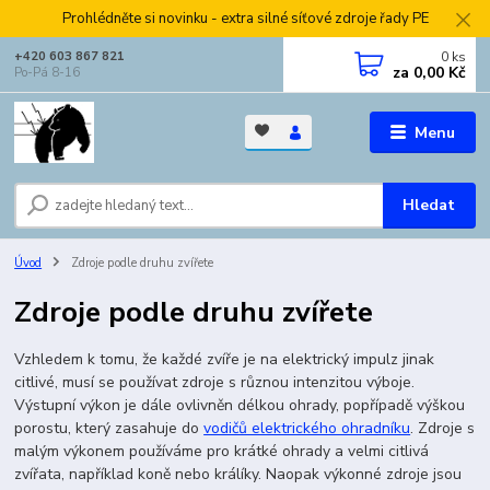
Prohlédněte si novinku - extra silné síťové zdroje řady PE
0
ks
+420 603 867 821
za
0,00 Kč
Po-Pá 8-16
Menu
Hledat
Úvod
Zdroje podle druhu zvířete
Zdroje podle druhu zvířete
Vzhledem k tomu, že každé zvíře je na elektrický impulz jinak
citlivé, musí se používat zdroje s různou intenzitou výboje.
Výstupní výkon je dále ovlivněn délkou ohrady, popřípadě výškou
porostu, který zasahuje do
vodičů elektrického ohradníku
. Zdroje s
malým výkonem používáme pro krátké ohrady a velmi citlivá
zvířata, například koně nebo králíky. Naopak výkonné zdroje jsou