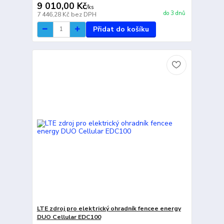
9 010,00 Kč
/
ks
do 3 dnů
7 446,28 Kč
bez DPH
Přidat do košíku
LTE zdroj pro elektrický ohradník fencee energy
DUO Cellular EDC100