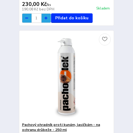
230,00 Kč
/
ks
Skladem
190,08 Kč
bez DPH
Přidat do košíku
Pachový ohradník proti kunám, lasičkám - na
ochranu drůbeže - 250 ml