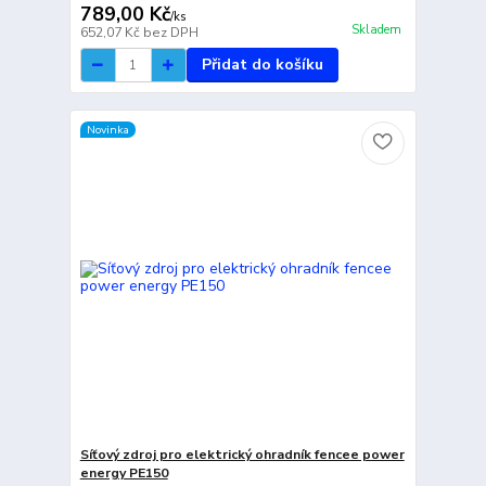
789,00 Kč
/
ks
Skladem
652,07 Kč
bez DPH
Přidat do košíku
Novinka
Síťový zdroj pro elektrický ohradník fencee power
energy PE150