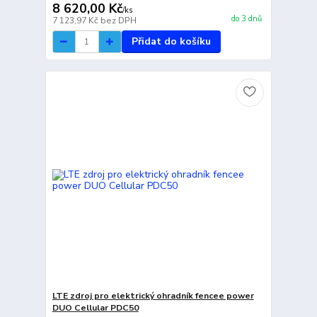
8 620,00 Kč
/
ks
do 3 dnů
7 123,97 Kč
bez DPH
Přidat do košíku
LTE zdroj pro elektrický ohradník fencee power
DUO Cellular PDC50