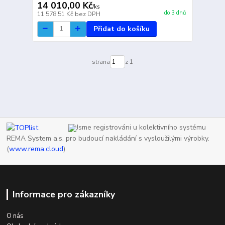
14 010,00 Kč
/
ks
do 3 dnů
11 578,51 Kč
bez DPH
Přidat do košíku
strana
z 1
Jsme registrováni u kolektivního systému
REMA System a.s. pro budoucí nakládání s vysloužilými výrobky.
(
www.rema.cloud
)
Informace pro zákazníky
O nás