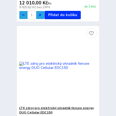
12 010,00 Kč
/
ks
do 3 dnů
9 925,62 Kč
bez DPH
Přidat do košíku
LTE zdroj pro elektrický ohradník fencee energy
DUO Cellular EDC150