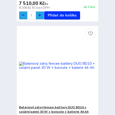
7 510,00 Kč
/
ks
do 3 dnů
6 206,61 Kč
bez DPH
Přidat do košíku
Bateriový zdroj fencee battery DUO BD10 +
solární panel 30 W + konzole + baterie 44 Ah