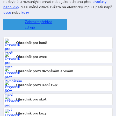
nezbytné u rozsáhlých ohrad nebo jako ochrana před
divočáky
nebo vlky
. Mezi méně citlivá zvířata na elektrický impulz patří např.
ovce
nebo
kozy
.
Zobrazit přehled
zdrojů
Ohradník pro koně
Ohradník pro ovce
Ohradník proti divočákům a vlkům
Ohradník proti lesní zvěři
Ohradník pro skot
Ohradník pro kozy