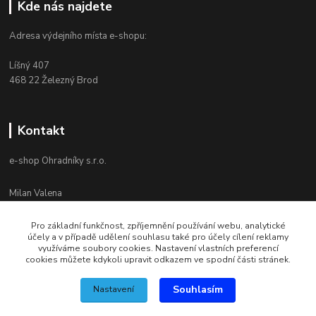
Kde nás najdete
Adresa výdejního místa e-shopu:
Líšný 407
468 22 Železný Brod
Kontakt
e-shop Ohradníky s.r.o.
Milan Valena
+420 603 867 821
Po-Pá 8-16
Pro základní funkčnost, zpříjemnění používání webu, analytické
účely a v případě udělení souhlasu také pro účely cílení reklamy
info@ohradniky.cz
využíváme soubory cookies. Nastavení vlastních preferencí
cookies můžete kdykoli upravit odkazem ve spodní části stránek.
Souhlasím
Nastavení