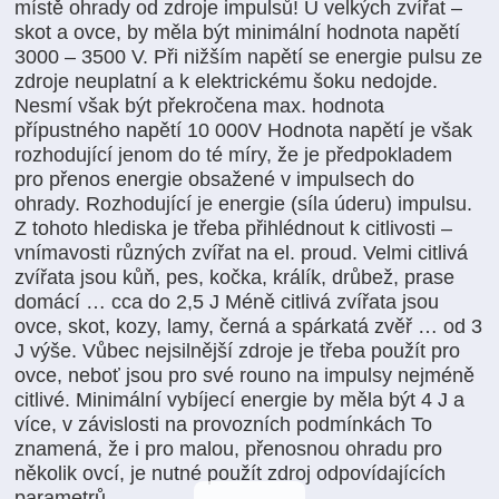
místě ohrady od zdroje impulsů! U velkých zvířat –
skot a ovce, by měla být minimální hodnota napětí
3000 – 3500 V. Při nižším napětí se energie pulsu ze
zdroje neuplatní a k elektrickému šoku nedojde.
Nesmí však být překročena max. hodnota
přípustného napětí 10 000V Hodnota napětí je však
rozhodující jenom do té míry, že je předpokladem
pro přenos energie obsažené v impulsech do
ohrady. Rozhodující je energie (síla úderu) impulsu.
Z tohoto hlediska je třeba přihlédnout k citlivosti –
vnímavosti různých zvířat na el. proud. Velmi citlivá
zvířata jsou kůň, pes, kočka, králík, drůbež, prase
domácí … cca do 2,5 J Méně citlivá zvířata jsou
ovce, skot, kozy, lamy, černá a spárkatá zvěř … od 3
J výše. Vůbec nejsilnější zdroje je třeba použít pro
ovce, neboť jsou pro své rouno na impulsy nejméně
citlivé. Minimální vybíjecí energie by měla být 4 J a
více, v závislosti na provozních podmínkách To
znamená, že i pro malou, přenosnou ohradu pro
několik ovcí, je nutné použít zdroj odpovídajících
parametrů.