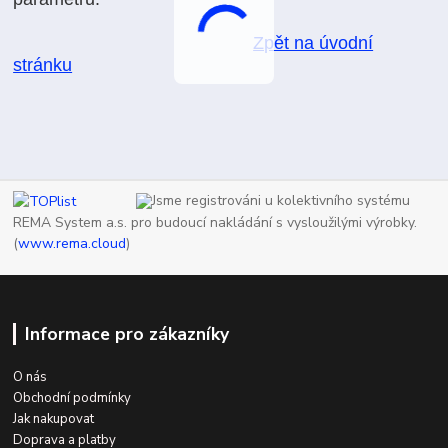
Zpět na úvodní
stránku
Jsme registrováni u kolektivního systému
REMA System a.s. pro budoucí nakládání s vysloužilými výrobky.
(
www.rema.cloud
)
Informace pro zákazníky
O nás
Obchodní podmínky
Jak nakupovat
Doprava a platby