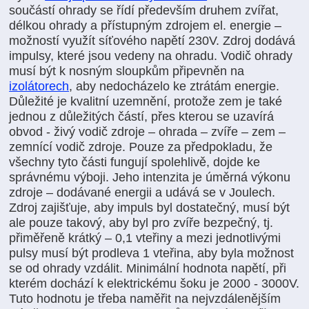
součástí ohrady se řídí především druhem zvířat,
délkou ohrady a přístupným zdrojem el. energie –
možností využít síťového napětí 230V. Zdroj dodává
impulsy, které jsou vedeny na ohradu. Vodič ohrady
musí být k nosným sloupkům připevněn na
izolátorech
, aby nedocházelo ke ztrátám energie.
Důležité je kvalitní uzemnění, protože zem je také
jednou z důležitých částí, přes kterou se uzavírá
obvod - živý vodič zdroje – ohrada – zvíře – zem –
zemnící vodič zdroje. Pouze za předpokladu, že
všechny tyto části fungují spolehlivě, dojde ke
správnému výboji. Jeho intenzita je úměrná výkonu
zdroje – dodávané energii a udává se v Joulech.
Zdroj zajišťuje, aby impuls byl dostatečný, musí být
ale pouze takový, aby byl pro zvíře bezpečný, tj.
přiměřeně krátký – 0,1 vteřiny a mezi jednotlivými
pulsy musí být prodleva 1 vteřina, aby byla možnost
se od ohrady vzdálit. Minimální hodnota napětí, při
kterém dochází k elektrickému šoku je 2000 - 3000V.
Tuto hodnotu je třeba naměřit na nejvzdálenějším