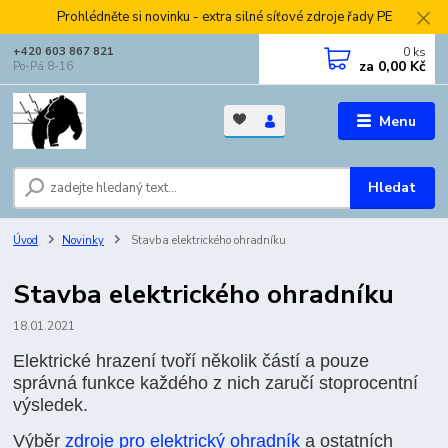
Prohlédněte si novinku - extra silné síťové zdroje řady PE
0
ks
+420 603 867 821
za
0,00 Kč
Po-Pá 8-16
Menu
Hledat
Úvod
Novinky
Stavba elektrického ohradníku
Stavba elektrického ohradníku
18.01.2021
Elektrické hrazení tvoří několik částí a pouze
správná funkce každého z nich zaručí stoprocentní
výsledek.
Výběr
zdroje pro elektrický ohradník
a ostatních