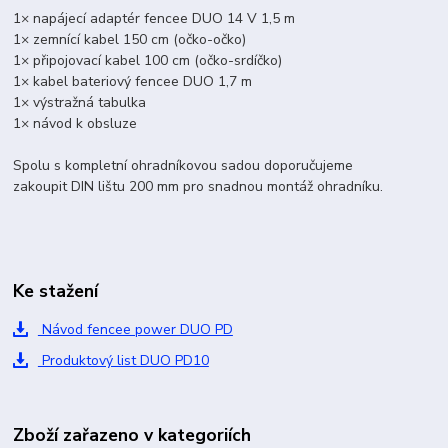
1× napájecí adaptér fencee DUO 14 V 1,5 m
1× zemnící kabel 150 cm (očko-očko)
1× připojovací kabel 100 cm (očko-srdíčko)
1× kabel bateriový fencee DUO 1,7 m
1× výstražná tabulka
1× návod k obsluze
Spolu s kompletní ohradníkovou sadou doporučujeme
zakoupit DIN lištu 200 mm pro snadnou montáž ohradníku.
Ke stažení
Návod fencee power DUO PD
Produktový list DUO PD10
Zboží zařazeno v kategoriích