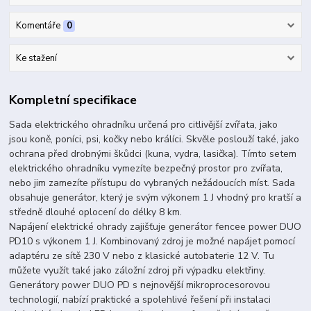
Komentáře
0
Ke stažení
Kompletní specifikace
Sada elektrického ohradníku určená pro citlivější zvířata, jako
jsou koně, poníci, psi, kočky nebo králíci. Skvěle poslouží také, jako
ochrana před drobnými škůdci (kuna, vydra, lasička). Tímto setem
elektrického ohradníku vymezíte bezpečný prostor pro zvířata,
nebo jim zamezíte přístupu do vybraných nežádoucích míst. Sada
obsahuje generátor, který je svým výkonem 1 J vhodný pro kratší a
středně dlouhé oplocení do délky 8 km.
Napájení elektrické ohrady zajišťuje generátor fencee power DUO
PD10 s výkonem 1 J. Kombinovaný zdroj je možné napájet pomocí
adaptéru ze sítě 230 V nebo z klasické autobaterie 12 V. Tu
můžete využít také jako záložní zdroj při výpadku elektřiny.
Generátory power DUO PD s nejnovější mikroprocesorovou
technologií, nabízí praktické a spolehlivé řešení při instalaci