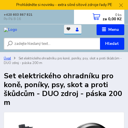
Prohlédněte si novinku - extra silné síťové zdroje řady PE
0
ks
+420 603 867 821
za
0,00 Kč
Po-Pá 8-16
Menu
Hledat
Úvod
Set elektrického ohradníku pro koně, poníky, psy, skot a proti škůdcům -
DUO zdroj - páska 200 m
Set elektrického ohradníku pro
koně, poníky, psy, skot a proti
škůdcům - DUO zdroj - páska 200
m