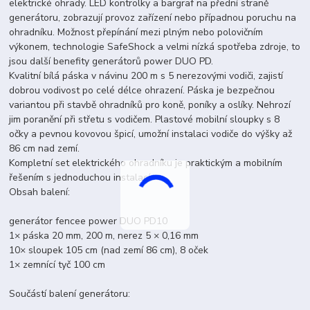
elektrické ohrady. LED kontrolky a bargraf na přední straně
generátoru, zobrazují provoz zařízení nebo případnou poruchu na
ohradníku. Možnost přepínání mezi plným nebo polovičním
výkonem, technologie SafeShock a velmi nízká spotřeba zdroje, to
jsou další benefity generátorů power DUO PD.
Kvalitní bílá páska v návinu 200 m s 5 nerezovými vodiči, zajistí
dobrou vodivost po celé délce ohrazení. Páska je bezpečnou
variantou při stavbě ohradníků pro koně, poníky a oslíky. Nehrozí
jim poranění při střetu s vodičem. Plastové mobilní sloupky s 8
očky a pevnou kovovou špicí, umožní instalaci vodiče do výšky až
86 cm nad zemí.
Kompletní set elektrického ohradníku je praktickým a mobilním
řešením s jednoduchou instalací.
Obsah balení:
generátor fencee power DUO PD10
1× páska 20 mm, 200 m, nerez 5 × 0,16 mm
10× sloupek 105 cm (nad zemí 86 cm), 8 oček
1× zemnící tyč 100 cm
Součástí balení generátoru: