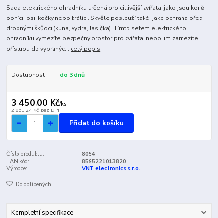
Sada elektrického ohradníku určená pro citlivější zvířata, jako jsou koně,
poníci, psi, kočky nebo králíci. Skvěle poslouží také, jako ochrana před
drobnými škůdci (kuna, vydra, lasička). Tímto setem elektrického
ohradníku vymezíte bezpečný prostor pro zvířata, nebo jim zamezíte
přístupu do vybranýc...
celý popis
Dostupnost
do 3 dnů
3 450,00 Kč
/
ks
2 851,24 Kč
bez DPH
Přidat do košíku
Číslo produktu:
8054
EAN kód:
8595221013820
Výrobce:
VNT electronics s.r.o.
Do oblíbených
Kompletní specifikace