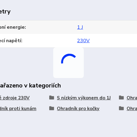
etry
ní energie
1 J
cí napětí
230V
zařazeno v kategoriích
é zdroje 230V
S nízkým výkonem do 1J
Ohra
ník proti kunám
Ohradník pro kočky
Ohra