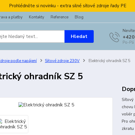
Prohlédněte si novinku - extra silné síťové zdroje řady PE
ava a platby
Kontakty
Reference
Blog
Nevíte
Hledat
+420
Po-Pá
droje podle napájení
Síťové zdroje 230V
Elektrický ohradník SZ 5
trický ohradník SZ 5
Dopr
Síťový 
chovu 
voliér 
Pro oh
zkratu