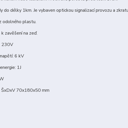
y do délky 1km. Je vybaven optickou signalizací provozu a zkrat
z odolného plastu.
 k zavěšení na zeď.
 : 230V
napětí: 6 kV
energie: 1J
5W
: ŠxDxV 70x180x50 mm