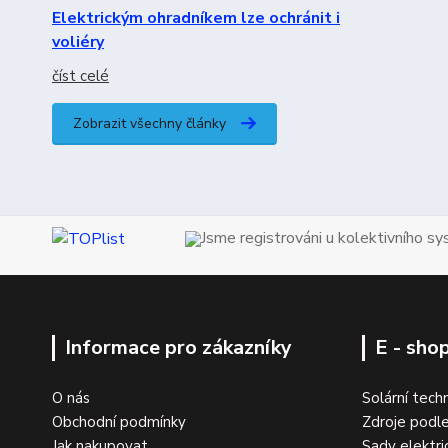
Elektrickým ohradníkem lze ochránit i
voliéry
číst celé
Zobrazit všechny články
Jsme registrováni u kolektivního s
Informace pro zákazníky
E - sho
O nás
Solární tech
Obchodní podmínky
Zdroje podle
Jak nakupovat
Sady elektri