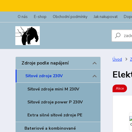
O nás
E-shop
Obchodní podmínky
Jak nakupovat
Dopr
Úvod
Z
Zdroje podle napájení
Elek
Síťové zdroje 230V
Akce
Síťové zdroje mini M 230V
Síťové zdroje power P 230V
Extra silné síťové zdroje PE
Bateriové a kombinované