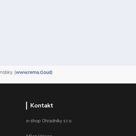
robky. (
www.rema.cloud
)
Kontakt
e-shop Ohradníky s.r.o.