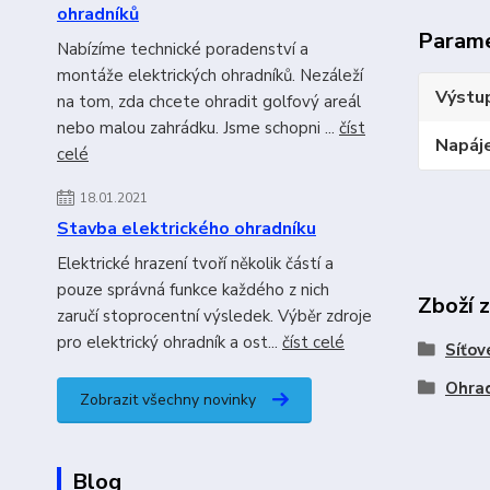
ohradníků
Param
Nabízíme technické poradenství a
montáže elektrických ohradníků. Nezáleží
Výstup
na tom, zda chcete ohradit golfový areál
nebo malou zahrádku. Jsme schopni ...
číst
Napáje
celé
18.01.2021
Stavba elektrického ohradníku
Elektrické hrazení tvoří několik částí a
pouze správná funkce každého z nich
Zboží 
zaručí stoprocentní výsledek. Výběr zdroje
pro elektrický ohradník a ost...
číst celé
Síťov
Ohrad
Zobrazit všechny novinky
Blog