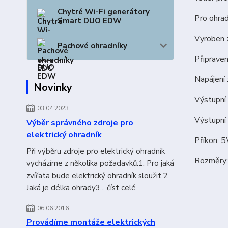
Chytré Wi-Fi generátory
Pro ohrad
Smart DUO EDW
Vyroben 
Pachové ohradníky
Připraven
Napájení
Novinky
Výstupní 
03.04.2023
Výstupní 
Výběr správného zdroje pro
elektrický ohradník
Příkon: 
Při výběru zdroje pro elektrický ohradník
Rozměry
vycházíme z několika požadavků.1. Pro jaká
zvířata bude elektrický ohradník sloužit.2.
Jaká je délka ohrady3...
číst celé
06.06.2016
Provádíme montáže elektrických