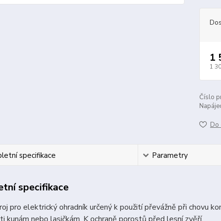
Dos
1 
1 3
Číslo p
Napájec
Do 
etní specifikace
Parametry
tní specifikace
roj pro elektrický ohradník určený k použití převážně při chovu ko
oti kunám nebo lasičkám. K ochraně porostů před lesní zvěří.