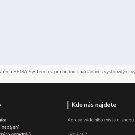
ystému REMA System a.s. pro budoucí nakládání s vysloužilými vý
p
Kde nás najdete
nika
Adresa výdejního místa e-shopu:
 napájení
ckých ohradníků
Líšný 407