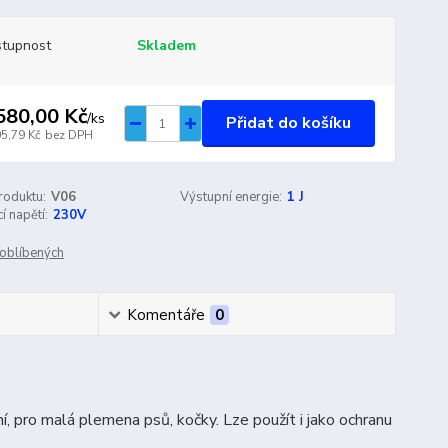
tupnost
Skladem
580,00 Kč
/
ks
Přidat do košíku
05,79 Kč
bez DPH
roduktu:
V06
Výstupní energie:
1 J
í napětí:
230V
oblíbených
Komentáře
0
ní, pro malá plemena psů, kočky. Lze použít i jako ochranu