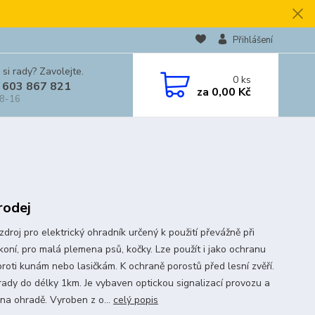
Přihlášení
 si rady? Zavolejte.
0
ks
 603 867 821
za
0,00 Kč
 8-16
odej
zdroj pro elektrický ohradník určený k použití převážně při
koní, pro malá plemena psů, kočky. Lze použít i jako ochranu
proti kunám nebo lasičkám. K ochraně porostů před lesní zvěří.
rady do délky 1km. Je vybaven optickou signalizací provozu a
 na ohradě. Vyroben z o...
celý popis