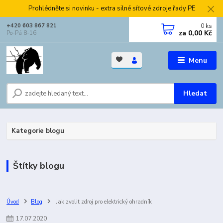
Prohlédněte si novinku - extra silné síťové zdroje řady PE
0
ks
+420 603 867 821
za
0,00 Kč
Po-Pá 8-16
Menu
Hledat
Kategorie blogu
Štítky blogu
Úvod
Blog
Jak zvolit zdroj pro elektrický ohradník
17
.
07
.
2020