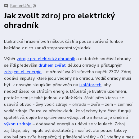
Komentáře (0)
Jak zvolit zdroj pro elektrický
ohradník
Elektrické hrazení tvoří několik částí a pouze správná funkce
každého z nich zaručí stoprocentní výsledek.
Výběr
zdroje pro elektrický ohradník
a ostatních součástí ohrady
se řídí především
druhem zvířat
, délkou ohrady a přístupným
zdrojem el. energie
– možností využít síťového napětí 230V. Zdroj
dodává impulsy, které jsou vedeny na ohradu. Vodič ohrady musí
být k nosným sloupkům připevněn na
izolátorech
, aby
nedocházelo ke ztrátám energie. Důležité je kvalitní uzemnění,
protože zem je také jednou z důležitých částí, přes kterou se
uzavírá obvod - živý vodič zdroje – ohrada – zvíře – zem – zemnící
vodič zdroje. Pouze za předpokladu, že všechny tyto části fungují
spolehlivě, dojde ke správnému výboji. Jeho intenzita je úměrná
výkonu zdroje
– dodávané energii a udává se v Joulech. Zdroj
zajišťuje, aby impuls byl dostatečný, musí být ale pouze takový,
aby byl pro zvíře bezpečný, tj. přiměřeně krátký – 0,1 vteřiny a mezi