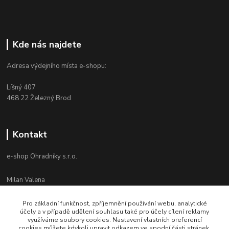
Kde nás najdete
Adresa výdejního místa e-shopu:
Líšný 407
468 22 Železný Brod
Kontakt
e-shop Ohradníky s.r.o.
Milan Valena
+420 603 867 821
Po-Pá 8-16
Pro základní funkčnost, zpříjemnění používání webu, analytické
účely a v případě udělení souhlasu také pro účely cílení reklamy
info@ohradniky.cz
využíváme soubory cookies. Nastavení vlastních preferencí
cookies můžete kdykoli upravit odkazem ve spodní části stránek.