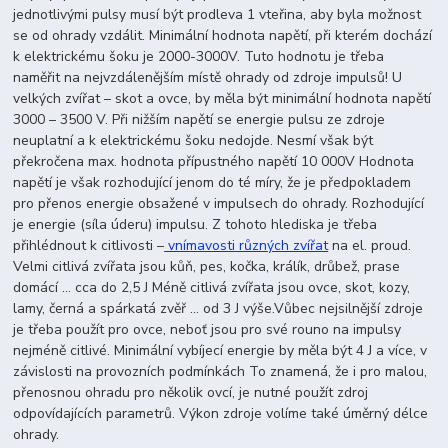
jednotlivými pulsy musí být prodleva 1 vteřina, aby byla možnost
se od ohrady vzdálit. Minimální hodnota napětí, při kterém dochází
k elektrickému šoku je 2000-3000V. Tuto hodnotu je třeba
naměřit na nejvzdálenějším místě ohrady od zdroje impulsů! U
velkých zvířat – skot a ovce, by měla být minimální hodnota napětí
3000 – 3500 V. Při nižším napětí se energie pulsu ze zdroje
neuplatní a k elektrickému šoku nedojde. Nesmí však být
překročena max. hodnota přípustného napětí 10 000V Hodnota
napětí je však rozhodující jenom do té míry, že je předpokladem
pro přenos energie obsažené v impulsech do ohrady. Rozhodující
je energie (síla úderu) impulsu. Z tohoto hlediska je třeba
přihlédnout k citlivosti –
vnímavosti různých zvířat
na el. proud.
Velmi citlivá zvířata jsou kůň, pes, kočka, králík, drůbež, prase
domácí … cca do 2,5 J Méně citlivá zvířata jsou ovce, skot, kozy,
lamy, černá a spárkatá zvěř … od 3 J výše.Vůbec nejsilnější zdroje
je třeba použít pro ovce, neboť jsou pro své rouno na impulsy
nejméně citlivé. Minimální vybíjecí energie by měla být 4 J a více, v
závislosti na provozních podmínkách To znamená, že i pro malou,
přenosnou ohradu pro několik ovcí, je nutné použít zdroj
odpovídajících parametrů. Výkon zdroje volíme také úměrný délce
ohrady.