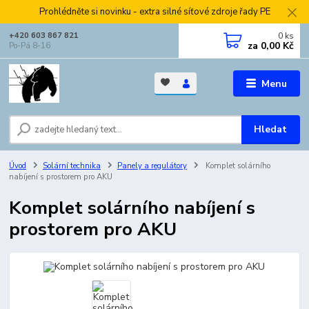
Prohlédněte si novinku - extra silné síťové zdroje řady PE
0
ks
+420 603 867 821
za
0,00 Kč
Po-Pá 8-16
Menu
Hledat
Úvod
Solární technika
Panely a regulátory
Komplet solárního
nabíjení s prostorem pro AKU
Komplet solárního nabíjení s
prostorem pro AKU