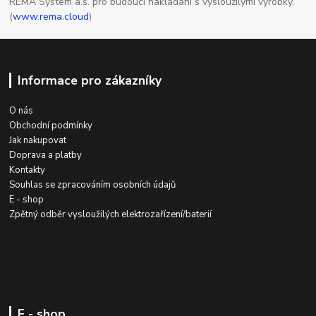
REMA System a.s. pro budoucí nakládání s vysloužilými výrobky.
(
www.rema.cloud
)
Informace pro zákazníky
O nás
Obchodní podmínky
Jak nakupovat
Doprava a platby
Kontakty
Souhlas se zpracováním osobních údajů
E - shop
Zpětný odběr vysloužilých elektrozařízení/baterií
E - shop