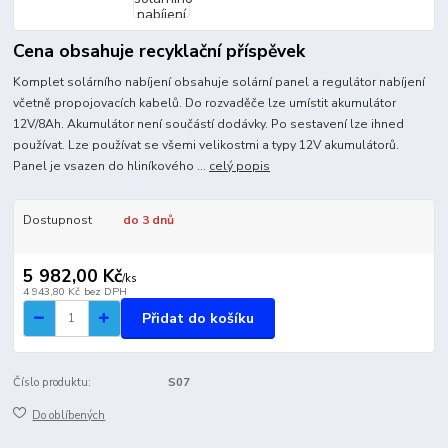
Cena obsahuje recyklační příspěvek
Komplet solárního nabíjení obsahuje solární panel a regulátor nabíjení
včetně propojovacích kabelů. Do rozvaděče lze umístit akumulátor
12V/8Ah. Akumulátor není součástí dodávky. Po sestavení lze ihned
používat. Lze používat se všemi velikostmi a typy 12V akumulátorů.
Panel je vsazen do hliníkového ...
celý popis
Dostupnost
do 3 dnů
5 982,00 Kč
/
ks
4 943,80 Kč
bez DPH
Přidat do košíku
Číslo produktu:
S07
Do oblíbených