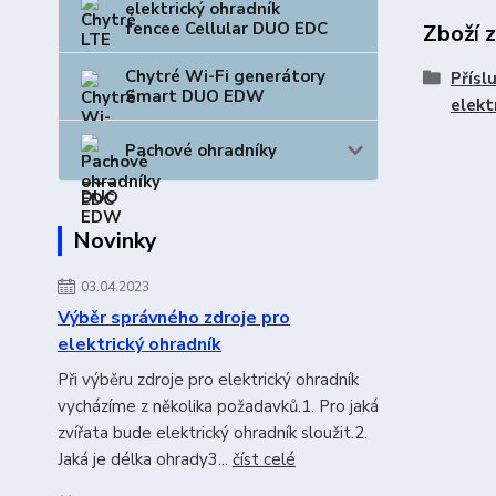
elektrický ohradník
fencee Cellular DUO EDC
Zboží 
Chytré Wi-Fi generátory
Přísl
Smart DUO EDW
elekt
Pachové ohradníky
Novinky
03.04.2023
Výběr správného zdroje pro
elektrický ohradník
Při výběru zdroje pro elektrický ohradník
vycházíme z několika požadavků.1. Pro jaká
zvířata bude elektrický ohradník sloužit.2.
Jaká je délka ohrady3...
číst celé