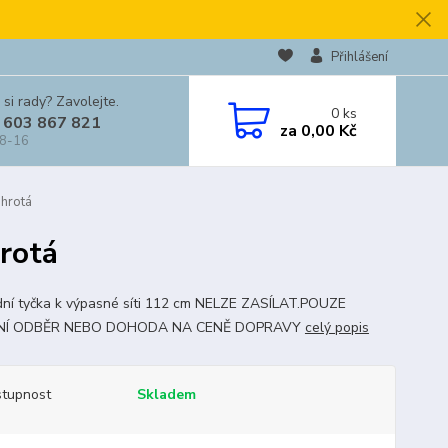
Přihlášení
 si rady? Zavolejte.
0
ks
 603 867 821
za
0,00 Kč
 8-16
uhrotá
rotá
ní tyčka k výpasné síti 112 cm NELZE ZASÍLAT.POUZE
Í ODBĚR NEBO DOHODA NA CENĚ DOPRAVY
celý popis
tupnost
Skladem