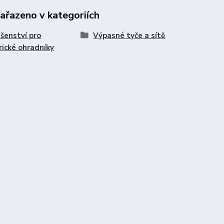
zařazeno v kategoriích
ušenství pro
Výpasné tyče a sítě
rické ohradníky