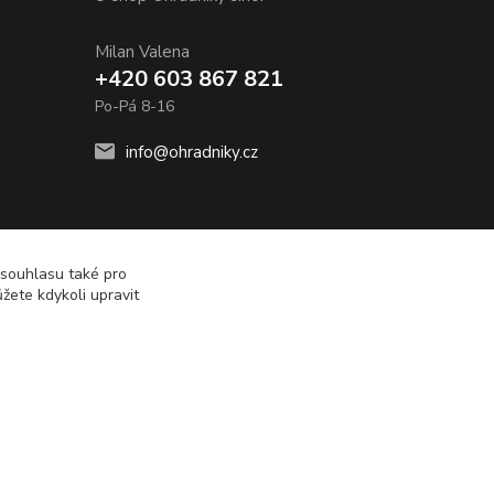
Milan Valena
+420 603 867 821
Po-Pá 8-16
info@ohradniky.cz
 souhlasu také pro
žete kdykoli upravit
Vytvořeno na
Eshop-rychle.cz