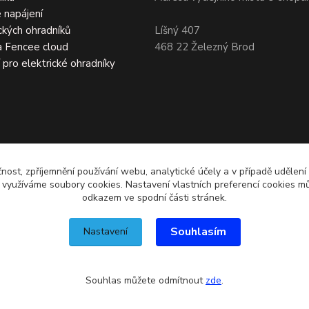
 napájení
ckých ohradníků
Líšný 407
a Fencee cloud
468 22 Železný Brod
í pro elektrické ohradníky
čnost, zpříjemnění používání webu, analytické účely a v případě udělení
y využíváme soubory cookies. Nastavení vlastních preferencí cookies mů
odkazem ve spodní části stránek.
Souhlasím
Nastavení
Souhlas můžete odmítnout
zde
.