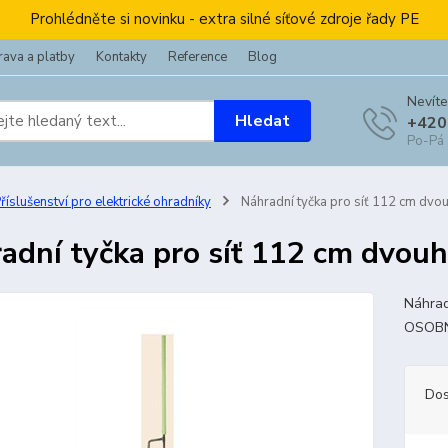
Prohlédněte si novinku - extra silné síťové zdroje řady PE
ava a platby
Kontakty
Reference
Blog
Nevíte
Hledat
+420
Po-Pá
říslušenství pro elektrické ohradníky
Náhradní tyčka pro síť 112 cm dvo
adní tyčka pro síť 112 cm dvouh
Náhrad
OSOBN
Dos