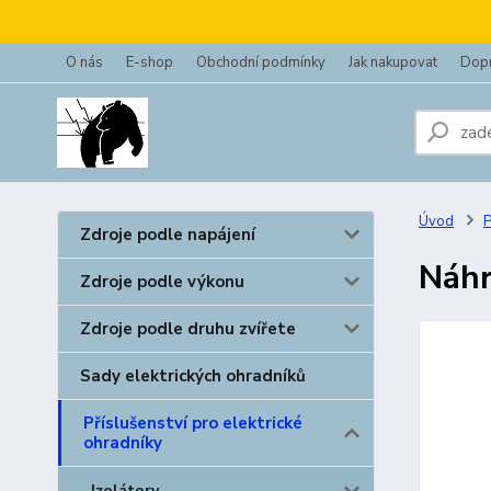
O nás
E-shop
Obchodní podmínky
Jak nakupovat
Dopr
Úvod
P
Zdroje podle napájení
Náhr
Zdroje podle výkonu
Zdroje podle druhu zvířete
Sady elektrických ohradníků
Příslušenství pro elektrické
ohradníky
Izolátory