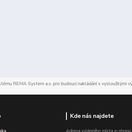
ystému REMA System a.s. pro budoucí nakládání s vysloužilými vý
p
Kde nás najdete
nika
Adresa výdejního místa e-shopu: