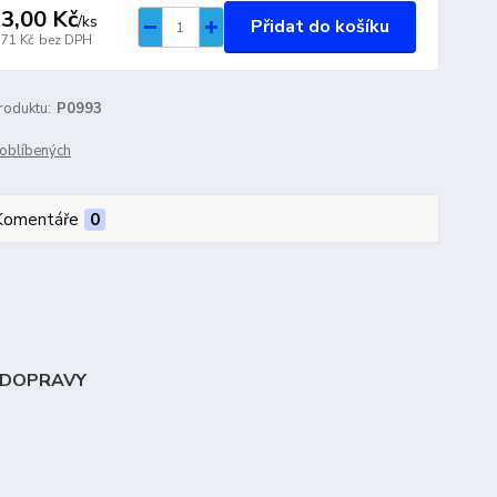
3,00 Kč
/
ks
Přidat do košíku
,71 Kč
bez DPH
roduktu:
P0993
oblíbených
Komentáře
0
 DOPRAVY