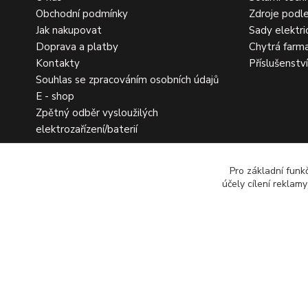
Obchodní podmínky
Zdroje podle
Jak nakupovat
Sady elektri
Doprava a platby
Chytrá farm
Kontakty
Příslušenstv
Souhlas se zpracováním osobních údajů
E - shop
Zpětný odběr vysloužilých
elektrozařízení/baterií
Pro základní funk
účely cílení reklam
Copyright 2026 Ohradniky s.r.o.