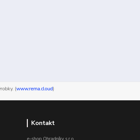
robky. (
www.rema.cloud
)
Kontakt
e-shop Ohradníky s.r.o.