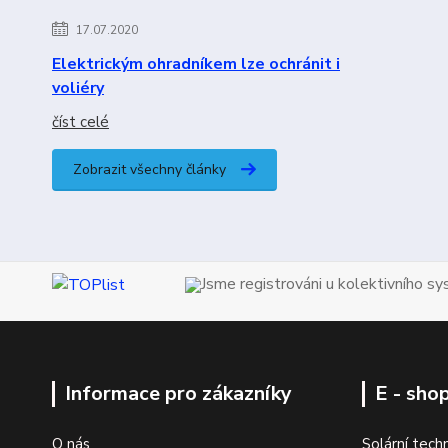
17.07.2020
Elektrickým ohradníkem lze ochránit i
voliéry
číst celé
Zobrazit všechny články
Jsme registrováni u kolektivního s
Informace pro zákazníky
E - sho
O nás
Solární tech