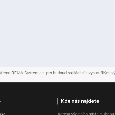
ystému REMA System a.s. pro budoucí nakládání s vysloužilými vý
p
Kde nás najdete
nika
Adresa výdejního místa e-shopu: