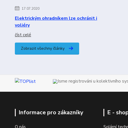
17.07.2020
Elektrickým ohradníkem lze ochránit i
voliéry
číst celé
Zobrazit všechny články
Jsme registrováni u kolektivního s
Informace pro zákazníky
E - sho
O nás
Solární tech