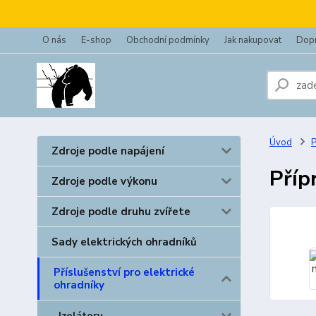
O nás
E-shop
Obchodní podmínky
Jak nakupovat
Dopr
Úvod
P
Zdroje podle napájení
Příp
Zdroje podle výkonu
Zdroje podle druhu zvířete
Sady elektrických ohradníků
Příslušenství pro elektrické
ohradníky
Izolátory