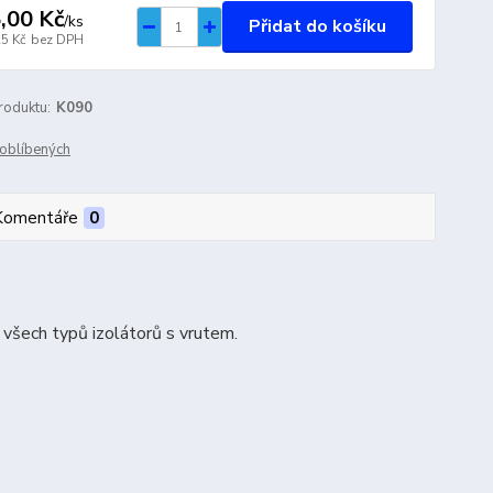
,00 Kč
/
ks
Přidat do košíku
25 Kč
bez DPH
roduktu:
K090
oblíbených
Komentáře
0
 všech typů izolátorů s vrutem.