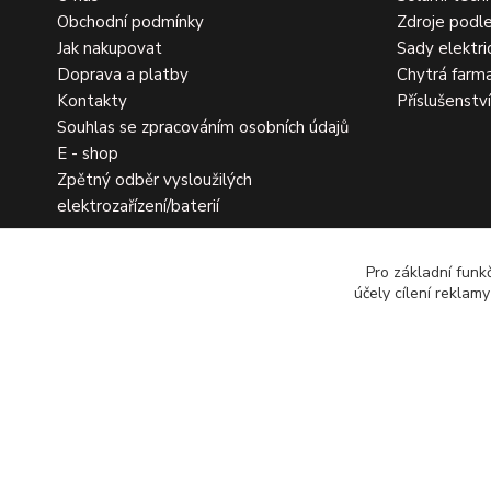
Obchodní podmínky
Zdroje podle
Jak nakupovat
Sady elektri
Doprava a platby
Chytrá farm
Kontakty
Příslušenstv
Souhlas se zpracováním osobních údajů
E - shop
Zpětný odběr vysloužilých
elektrozařízení/baterií
Pro základní funk
účely cílení reklam
Copyright 2026 Ohradniky s.r.o.