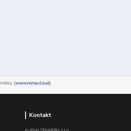
robky. (
www.rema.cloud
)
Kontakt
e-shop Ohradníky s.r.o.