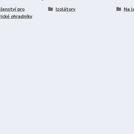
ušenství pro
Izolátory
Na l
rické ohradníky