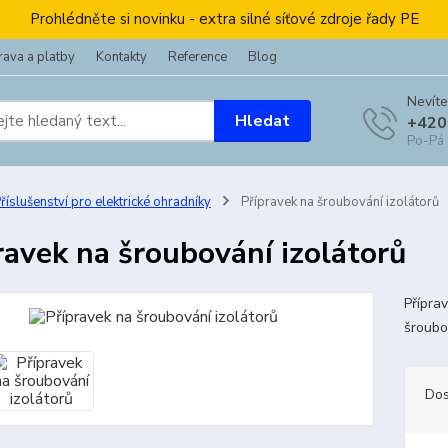
Prohlédněte si novinku - extra silné síťové zdroje řady PE
ava a platby
Kontakty
Reference
Blog
Nevíte
Hledat
+420
Po-Pá
říslušenství pro elektrické ohradníky
Přípravek na šroubování izolátorů
ravek na šroubování izolátorů
Přípra
šroubo
Dos