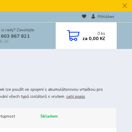
Přihlášení
 si rady? Zavolejte.
0
ks
 603 867 821
za
0,00 Kč
 8-16
vek lze použít ve spojení s akumulátorovou vrtačkou pro
vání všech typů izolátorů s vrutem.
celý popis
tupnost
Skladem