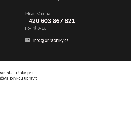
Milan Valena
+420 603 867 821
Po-Pá 8-16
info@ohradniky.cz
 souhlasu také pro
žete kdykoli upravit
Vytvořeno na
Eshop-rychle.cz