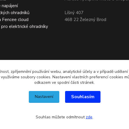
 napájení
ckých ohradníků
Líšný 407
a Fencee cloud
468 22 Železný Brod
í pro elektrické ohradníky
čnost, zpříjemnění používání webu, analytické účely a v případě udělení
y využíváme soubory cookies. Nastavení vlastních preferencí cookies mů
odkazem ve spodní části stránek.
Souhlasím
Nastavení
Souhlas můžete odmítnout
zde
.