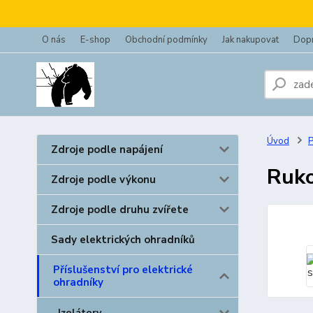
O nás
E-shop
Obchodní podmínky
Jak nakupovat
Dopr
Úvod
P
Zdroje podle napájení
Ruko
Zdroje podle výkonu
Zdroje podle druhu zvířete
Sady elektrických ohradníků
Příslušenství pro elektrické
ohradníky
Izolátory