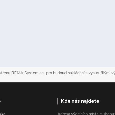
ystému REMA System a.s. pro budoucí nakládání s vysloužilými vý
p
Kde nás najdete
nika
Adresa výdejního místa e-shopu: