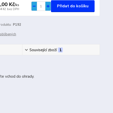
,00 Kč
/
ks
Přidat do košíku
84 Kč
bez DPH
roduktu:
P192
oblíbených
Související zboží
1
íte vchod do ohrady.