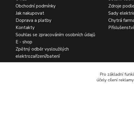
Obchodní podmínky
Zdroje podle
Jak nakupovat
Sady elektri
Doprava a platby
Chytrá farm
Kontakty
Příslušenstv
Souhlas se zpracováním osobních údajů
E - shop
Zpětný odběr vysloužilých
elektrozařízení/baterií
Pro základní funk
účely cílení reklam
Copyright 2026 Ohradniky s.r.o.