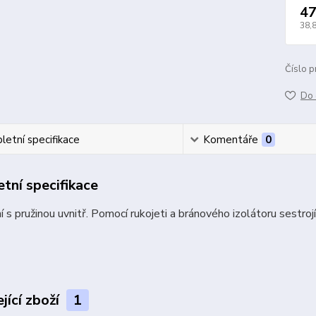
47
38,
Číslo p
Do 
etní specifikace
Komentáře
0
tní specifikace
 s pružinou uvnitř. Pomocí rukojeti a bránového izolátoru sestroj
jící zboží
1