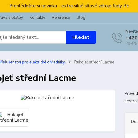
Prohlédněte si novinku - extra silné síťové zdroje řady PE
ava a platby
Kontakty
Reference
Blog
Nevíte
Hledat
+420
Po-Pá
říslušenství pro elektrické ohradníky
Rukojeť střední Lacme
jeť střední Lacme
Proved
sestro
Dos