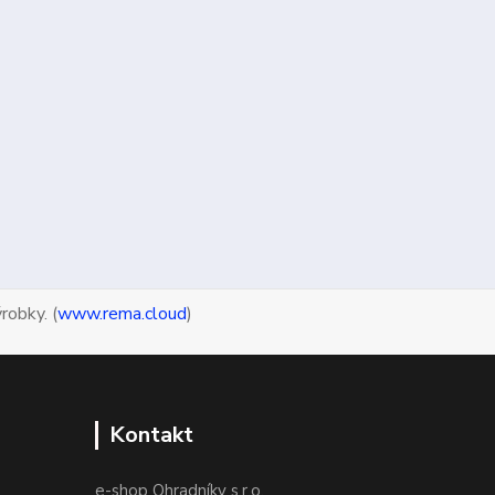
robky. (
www.rema.cloud
)
Kontakt
e-shop Ohradníky s.r.o.