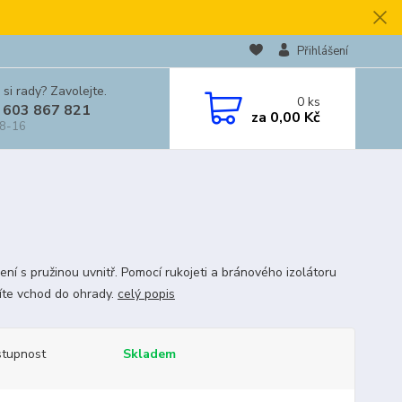
Přihlášení
 si rady? Zavolejte.
0
ks
 603 867 821
za
0,00 Kč
 8-16
ení s pružinou uvnitř. Pomocí rukojeti a bránového izolátoru
jíte vchod do ohrady.
celý popis
tupnost
Skladem