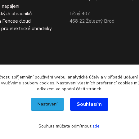
 napájení
ckých ohradníků
Líšný 407
a Fencee cloud
468 22 Železný Brod
í pro elektrické ohradníky
čnost, zpříjemnění používání webu, analytické účely a v případě udělení
y využíváme soubory cookies. Nastavení vlastních preferencí cookies mů
odkazem ve spodní části stránek.
Souhlasím
Nastavení
Souhlas můžete odmítnout
zde
.