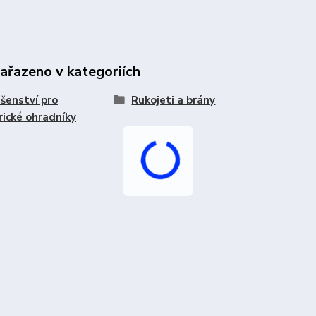
zařazeno v kategoriích
ušenství pro
Rukojeti a brány
rické ohradníky