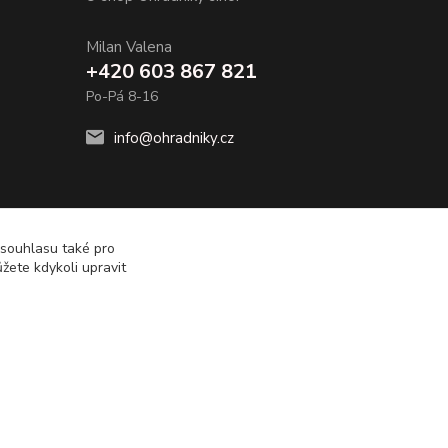
Milan Valena
+420 603 867 821
Po-Pá 8-16
info@ohradniky.cz
 souhlasu také pro
žete kdykoli upravit
Vytvořeno na
Eshop-rychle.cz