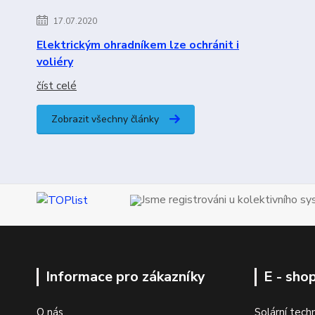
17.07.2020
Elektrickým ohradníkem lze ochránit i
voliéry
číst celé
Zobrazit všechny články
Jsme registrováni u kolektivního s
Informace pro zákazníky
E - sho
O nás
Solární tech