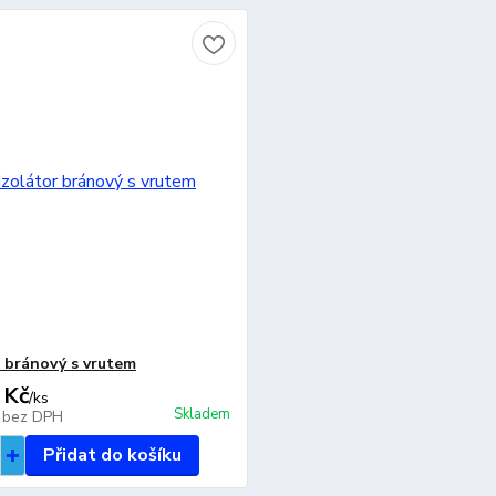
r bránový s vrutem
 Kč
/
ks
Skladem
č
bez DPH
Přidat do košíku