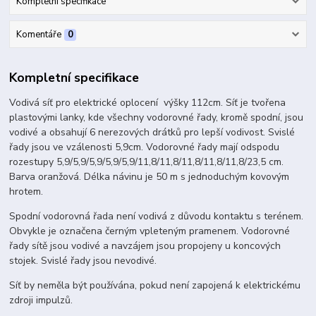
Kompletní specifikace
Komentáře
0
Kompletní specifikace
Vodivá síť pro elektrické oplocení výšky 112cm. Síť je tvořena
plastovými lanky, kde všechny vodorovné řady, kromě spodní, jsou
vodivé a obsahují 6 nerezových drátků pro lepší vodivost. Svislé
řady jsou ve vzálenosti 5,9cm. Vodorovné řady mají odspodu
rozestupy 5,9/5,9/5,9/5,9/5,9/11,8/11,8/11,8/11,8/11,8/23,5 cm.
Barva oranžová. Délka návinu je 50 m s jednoduchým kovovým
hrotem.
Spodní vodorovná řada není vodivá z důvodu kontaktu s terénem.
Obvykle je označena černým vpleteným pramenem. Vodorovné
řady sítě jsou vodivé a navzájem jsou propojeny u koncových
stojek. Svislé řady jsou nevodivé.
Síť by neměla být používána, pokud není zapojená k elektrickému
zdroji impulzů.