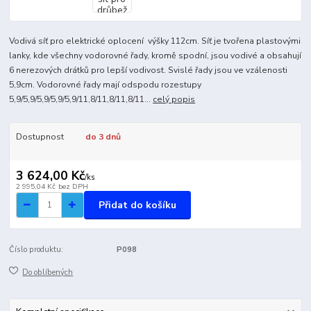
Vodivá síť pro elektrické oplocení výšky 112cm. Síť je tvořena plastovými
lanky, kde všechny vodorovné řady, kromě spodní, jsou vodivé a obsahují
6 nerezových drátků pro lepší vodivost. Svislé řady jsou ve vzálenosti
5,9cm. Vodorovné řady mají odspodu rozestupy
5,9/5,9/5,9/5,9/5,9/11,8/11,8/11,8/11...
celý popis
Dostupnost
do 3 dnů
3 624,00 Kč
/
ks
2 995,04 Kč
bez DPH
Přidat do košíku
Číslo produktu:
P098
Do oblíbených