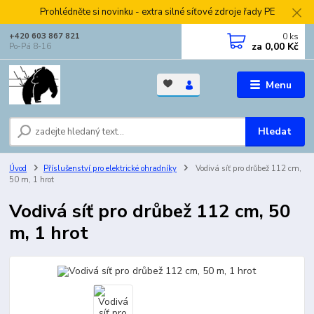
Prohlédněte si novinku - extra silné síťové zdroje řady PE
0
ks
+420 603 867 821
za
0,00 Kč
Po-Pá 8-16
Menu
Hledat
Úvod
Příslušenství pro elektrické ohradníky
Vodivá síť pro drůbež 112 cm,
50 m, 1 hrot
Vodivá síť pro drůbež 112 cm, 50
m, 1 hrot