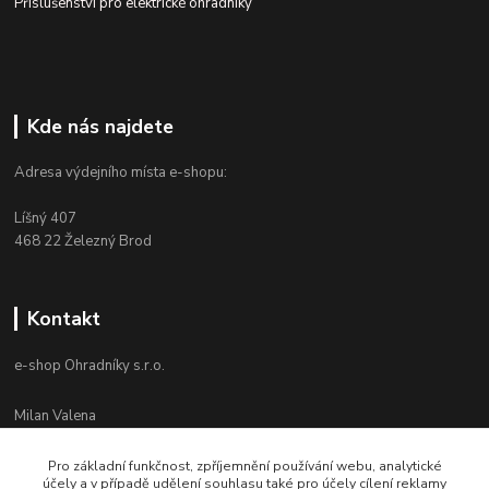
Příslušenství pro elektrické ohradníky
Kde nás najdete
Adresa výdejního místa e-shopu:
Líšný 407
468 22 Železný Brod
Kontakt
e-shop Ohradníky s.r.o.
Milan Valena
+420 603 867 821
Po-Pá 8-16
Pro základní funkčnost, zpříjemnění používání webu, analytické
účely a v případě udělení souhlasu také pro účely cílení reklamy