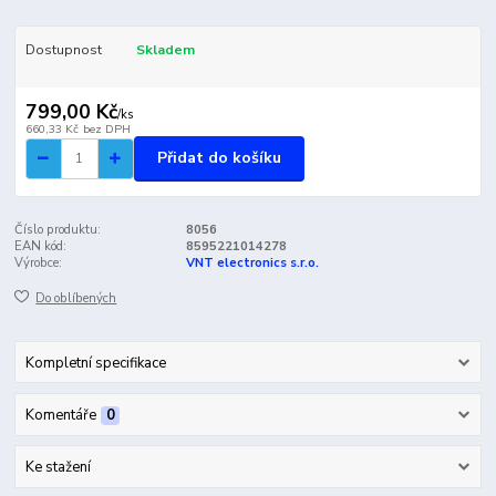
Dostupnost
Skladem
799,00 Kč
/
ks
660,33 Kč
bez DPH
Přidat do košíku
Číslo produktu:
8056
EAN kód:
8595221014278
Výrobce:
VNT electronics s.r.o.
Do oblíbených
Kompletní specifikace
Komentáře
0
Ke stažení