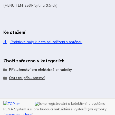
{MENUITEM-256:Přejít na článek}
Ke stažení
Praktické rady k instalaci zařízení s anténou
Zboží zařazeno v kategoriích
Příslušenství pro elektrické ohradníky
Ostatní příslušenství
Jsme registrováni u kolektivního systému
REMA System a.s. pro budoucí nakládání s vysloužilými výrobky.
(
www.rema.cloud
)