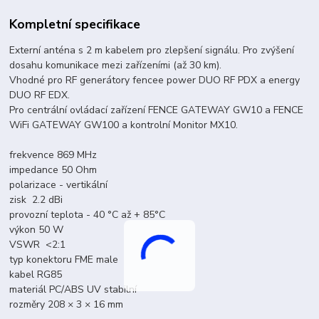
Kompletní specifikace
Externí anténa s 2 m kabelem pro zlepšení signálu. Pro zvýšení
dosahu komunikace mezi zařízeními (až 30 km).
Vhodné pro RF generátory fencee power DUO RF PDX a energy
DUO RF EDX.
Pro centrální ovládací zařízení FENCE GATEWAY GW10 a FENCE
WiFi GATEWAY GW100 a kontrolní Monitor MX10.
frekvence 869 MHz
impedance 50 Ohm
polarizace - vertikální
zisk 2.2 dBi
provozní teplota - 40 °C až + 85°C
výkon 50 W
VSWR <2:1
typ konektoru FME male
kabel RG85
materiál PC/ABS UV stabilní
rozměry 208 × 3 × 16 mm