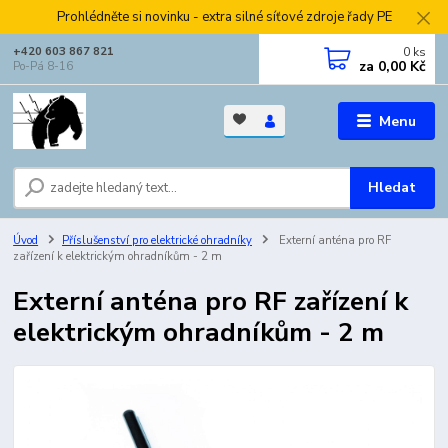
Prohlédněte si novinku - extra silné síťové zdroje řady PE
0
ks
+420 603 867 821
za
0,00 Kč
Po-Pá 8-16
Menu
Hledat
Úvod
Příslušenství pro elektrické ohradníky
Externí anténa pro RF
zařízení k elektrickým ohradníkům - 2 m
Externí anténa pro RF zařízení k
elektrickým ohradníkům - 2 m