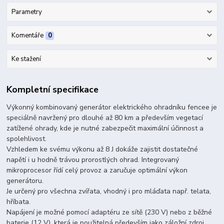
Parametry
Komentáře
0
Ke stažení
Kompletní specifikace
Výkonný kombinovaný generátor elektrického ohradníku fencee je
speciálně navržený pro dlouhé až 80 km a především vegetací
zatížené ohrady, kde je nutné zabezpečit maximální účinnost a
spolehlivost.
Vzhledem ke svému výkonu až 8 J dokáže zajistit dostatečné
napětí i u hodně trávou prorostlých ohrad. Integrovaný
mikroprocesor řídí celý provoz a zaručuje optimální výkon
generátoru.
Je určený pro všechna zvířata, vhodný i pro mláďata např. telata,
hříbata.
Napájení je možné pomocí adaptéru ze sítě (230 V) nebo z běžné
baterie (12 V), která je použitelná především jako záložní zdroj