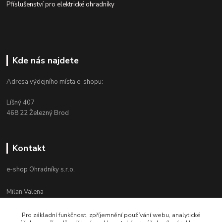
Příslušenství pro elektrické ohradníky
Kde nás najdete
Adresa výdejního místa e-shopu:
Líšný 407
468 22 Železný Brod
Kontakt
e-shop Ohradníky s.r.o.
Milan Valena
+420 603 867 821
Po-Pá 8-16
Pro základní funkčnost, zpříjemnění používání webu, analytické