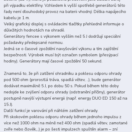
při výpadku elektřiny. Vzhledem k vyšší spotřebě generátorů této
řady není dlouhodobý provoz na baterii vhodný. Délka napájecího
kabelu je 1 m.
Velký grafický displej s ovládacími tlačítky přehledně informuje o
důležitých hodnotách na ohradě.
Generátory fencee s výkonem vyšším než 5 J dodržují speciální
požadavky předepsané normou.
Jedná se o časové zpoždění navyšování výkonu a tím zajištění
bezpečnosti. Výrobek musí být označen symbolem (přesýpací
hodiny). Generátory mají časové zpoždění 50 sekund.
Znamená to, že při zatížení ohradníku a poklesu odporu ohrady
pod 500 ohm (prorostlá tráva, spadlá větev, ..), bude generátor
dodávat maximálně 5 J, po dobu 50 s. Pokud během této doby
nedojde ke zvýšení odporu ohrady (odstranění příčiny), generátor
postupně navýší výstupní energii (např. energy DUO ED 150 až na
15 J).
Další funkcí je varování při náhlém zatížení ohrady.
Při skokovém poklesu odporu ohrady během jednoho impulsu z
více než 1000 ohm na méně než 400 ohm (spadlá větev, zamotané
zvíře nebo člověk,..) je po šesti impulzech spuštěn alarm – zní