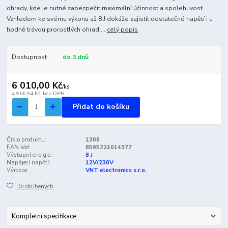
ohrady, kde je nutné zabezpečit maximální účinnost a spolehlivost.
Vzhledem ke svému výkonu až 8 J dokáže zajistit dostatečné napětí i u
hodně trávou prorostlých ohrad....
celý popis
Dostupnost
do 3 dnů
6 010,00 Kč
/
ks
4 966,94 Kč
bez DPH
Přidat do košíku
Číslo produktu:
1308
EAN kód:
8595221014377
Výstupní energie:
8 J
Napájecí napětí:
12V/230V
Výrobce:
VNT electronics s.r.o.
Do oblíbených
Kompletní specifikace