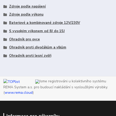
Zdroje podle napájení
Zdroje podle výkonu
Bateriové a kombinované zdroje 12V/230V
S vysokým výkonem od 8J do 15J
Ohradník pro ovce
Ohradník proti divočákům a vlkům
Ohradník proti lesní zvěři
Jsme registrováni u kolektivního systému
REMA System a.s. pro budoucí nakládání s vysloužilými výrobky.
(
www.rema.cloud
)
Informace pro zákazníky