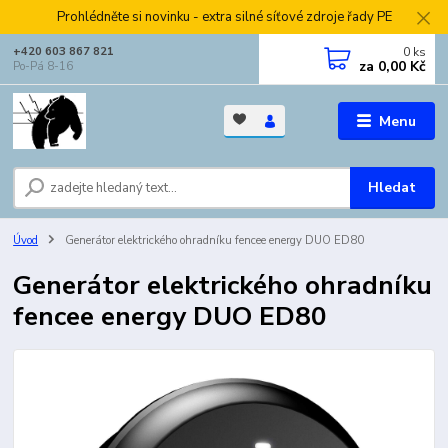
Prohlédněte si novinku - extra silné síťové zdroje řady PE
0
ks
+420 603 867 821
za
0,00 Kč
Po-Pá 8-16
Menu
Hledat
Úvod
Generátor elektrického ohradníku fencee energy DUO ED80
Generátor elektrického ohradníku
fencee energy DUO ED80