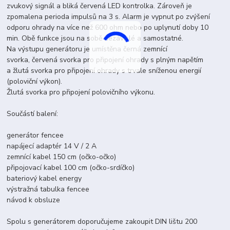
zvukový signál a bliká červená LED kontrolka. Zároveň je
zpomalena perioda impulsů na 3 s. Alarm je vypnut po zvýšení
odporu ohrady na více než 600 ohm nebo po uplynutí doby 10
min. Obě funkce jsou na sobě nezávislé a samostatné.
Na výstupu generátoru je umístěna černá zemnící
svorka, červená svorka pro připojení ohrady s plným napětím
a žlutá svorka pro připojení ohrady s trvale sníženou energií
(poloviční výkon).
Žlutá svorka pro připojení polovičního výkonu.
Součástí balení:
generátor fencee
napájecí adaptér 14 V / 2 A
zemnící kabel 150 cm (očko-očko)
připojovací kabel 100 cm (očko-srdíčko)
bateriový kabel energy
výstražná tabulka fencee
návod k obsluze
Spolu s generátorem doporučujeme zakoupit DIN lištu 200