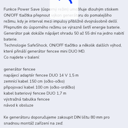
Funkce Power Save (úsporný režim) umožňuje dlouhým stiskem
ON/OFF tlačítka přepnout výkon generátoru do pomalejšího
režimu, kdy je interval mezi impulsy přibližně dvojnásobně delší.
Přepnutím do úsporného režimu se výrazně šetří energie baterie.
Generátor pak dokáže nápájet ohradu 50 až 55 dní na jedno nabití
baterie.
Technologie SafeShock, ON/OFF tlačítko a několik dalších výhod,
které přináší generátor fencee mini DUO MD.
Co najdete v balení:
generátor fencee
napájecí adaptér fencee DUO 14 V 1,5 m
zemnící kabel 150 cm (očko-očko)
připojovací kabel 100 cm (očko-srdíčko)
kabel bateriový fencee DUO 1,7 m
výstražná tabulka fencee
návod k obsluze
Ke generátoru doporučujeme zakoupit DIN lištu 80 mm pro
snadnou montáž zařízení na zeď.