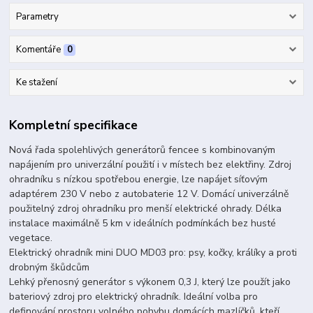
Parametry
Komentáře
0
Ke stažení
Kompletní specifikace
Nová řada spolehlivých generátorů fencee s kombinovaným
napájením pro univerzální použití i v místech bez elektřiny. Zdroj
ohradníku s nízkou spotřebou energie, lze napájet síťovým
adaptérem 230 V nebo z autobaterie 12 V. Domácí univerzálně
použitelný zdroj ohradníku pro menší elektrické ohrady. Délka
instalace maximálně 5 km v ideálních podmínkách bez husté
vegetace.
Elektrický ohradník mini DUO MD03 pro: psy, kočky, králíky a proti
drobným škůdcům
Lehký přenosný generátor s výkonem 0,3 J, který lze použít jako
bateriový zdroj pro elektrický ohradník. Ideální volba pro
definování prostoru volného pohybu domácích mazlíčků, kteří