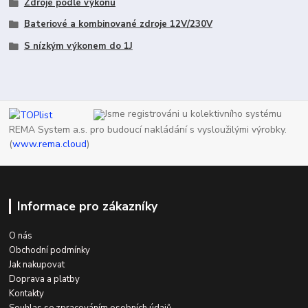
Zdroje podle výkonu
Bateriové a kombinované zdroje 12V/230V
S nízkým výkonem do 1J
Jsme registrováni u kolektivního systému
REMA System a.s. pro budoucí nakládání s vysloužilými výrobky.
(
www.rema.cloud
)
Informace pro zákazníky
O nás
Obchodní podmínky
Jak nakupovat
Doprava a platby
Kontakty
Souhlas se zpracováním osobních údajů