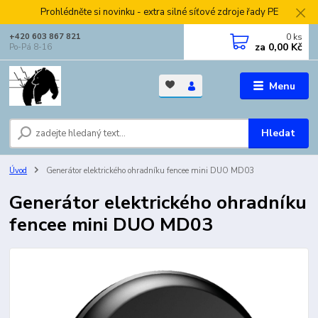
Prohlédněte si novinku - extra silné síťové zdroje řady PE
0
ks
+420 603 867 821
za
0,00 Kč
Po-Pá 8-16
Menu
Hledat
Úvod
Generátor elektrického ohradníku fencee mini DUO MD03
Generátor elektrického ohradníku
fencee mini DUO MD03