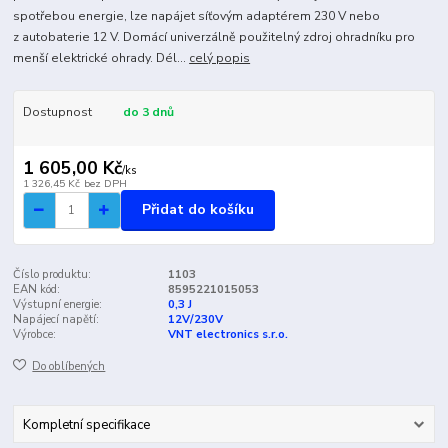
spotřebou energie, lze napájet síťovým adaptérem 230 V nebo
z autobaterie 12 V. Domácí univerzálně použitelný zdroj ohradníku pro
menší elektrické ohrady. Dél...
celý popis
Dostupnost
do 3 dnů
1 605,00 Kč
/
ks
1 326,45 Kč
bez DPH
Přidat do košíku
Číslo produktu:
1103
EAN kód:
8595221015053
Výstupní energie:
0,3 J
Napájecí napětí:
12V/230V
Výrobce:
VNT electronics s.r.o.
Do oblíbených
Kompletní specifikace