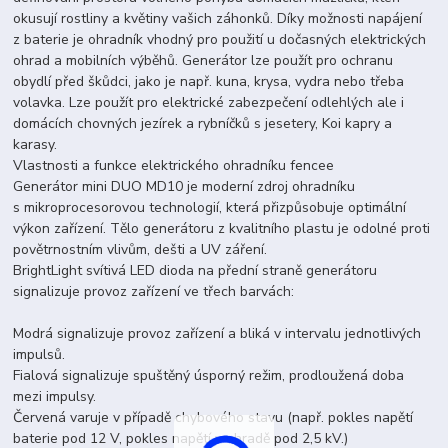
okusují rostliny a květiny vašich záhonků. Díky možnosti napájení
z baterie je ohradník vhodný pro použití u dočasných elektrických
ohrad a mobilních výběhů. Generátor lze použít pro ochranu
obydlí před škůdci, jako je např. kuna, krysa, vydra nebo třeba
volavka. Lze použít pro elektrické zabezpečení odlehlých ale i
domácích chovných jezírek a rybníčků s jesetery, Koi kapry a
karasy.
Vlastnosti a funkce elektrického ohradníku fencee
Generátor mini DUO MD10 je moderní zdroj ohradníku
s mikroprocesorovou technologií, která přizpůsobuje optimální
výkon zařízení. Tělo generátoru z kvalitního plastu je odolné proti
povětrnostním vlivům, dešti a UV záření.
BrightLight svítivá LED dioda na přední straně generátoru
signalizuje provoz zařízení ve třech barvách:
Modrá signalizuje provoz zařízení a bliká v intervalu jednotlivých
impulsů.
Fialová signalizuje spuštěný úsporný režim, prodloužená doba
mezi impulsy.
Červená varuje v případě chybového stavu (např. pokles napětí
baterie pod 12 V, pokles napětí v ohradě pod 2,5 kV.)