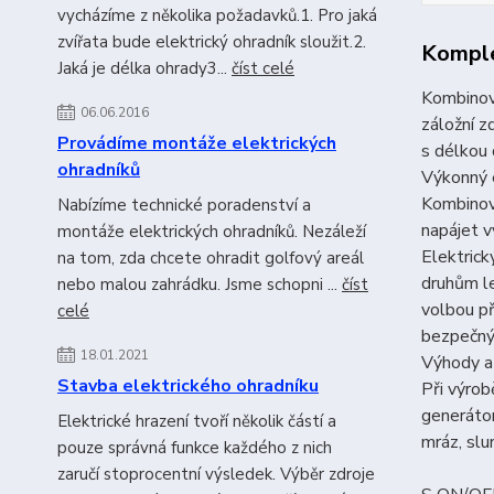
vycházíme z několika požadavků.1. Pro jaká
zvířata bude elektrický ohradník sloužit.2.
Komple
Jaká je délka ohrady3...
číst celé
Kombinova
06.06.2016
záložní z
Provádíme montáže elektrických
s délkou
ohradníků
Výkonný e
Kombinov
Nabízíme technické poradenství a
napájet v
montáže elektrických ohradníků. Nezáleží
Elektrick
na tom, zda chcete ohradit golfový areál
druhům le
nebo malou zahrádku. Jsme schopni ...
číst
volbou př
celé
bezpečný
18.01.2021
Výhody a
Stavba elektrického ohradníku
Při výrob
generátor
Elektrické hrazení tvoří několik částí a
mráz, slu
pouze správná funkce každého z nich
zaručí stoprocentní výsledek. Výběr zdroje