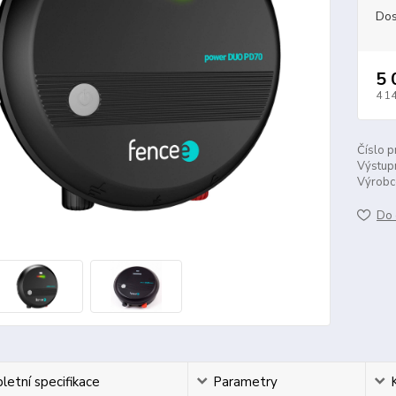
Dos
5 
4 1
Číslo p
Výstupn
Výrobc
Do 
etní specifikace
Parametry