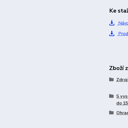
Ke sta
Návo
Prod
Zboží 
Zdroj
S vy
do 15
Ohrad