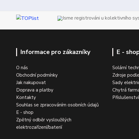
Jsme registrováni u kolektivního s
Informace pro zákazníky
E - sho
O nás
Solární tech
Obchodní podmínky
Zdroje podle
Jak nakupovat
Sady elektri
Doprava a platby
Chytrá farm
Kontakty
Příslušenstv
Souhlas se zpracováním osobních údajů
E - shop
Zpětný odběr vysloužilých
elektrozařízení/baterií