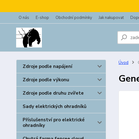
O nás
E-shop
Obchodní podmínky
Jak nakupovat
Dopr
Úvod
G
Zdroje podle napájení
Gene
Zdroje podle výkonu
Zdroje podle druhu zvířete
Sady elektrických ohradníků
Příslušenství pro elektrické
ohradníky
Chytrá farma fencee cloud