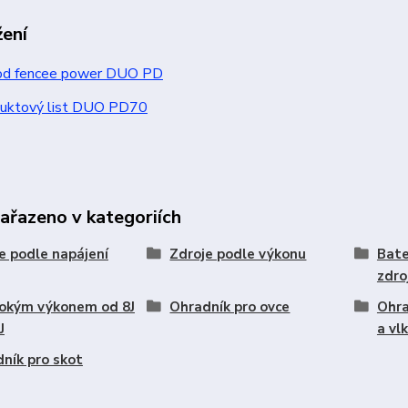
žení
d fencee power DUO PD
uktový list DUO PD70
zařazeno v kategoriích
e podle napájení
Zdroje podle výkonu
Bate
zdro
sokým výkonem od 8J
Ohradník pro ovce
Ohra
J
a vl
ník pro skot