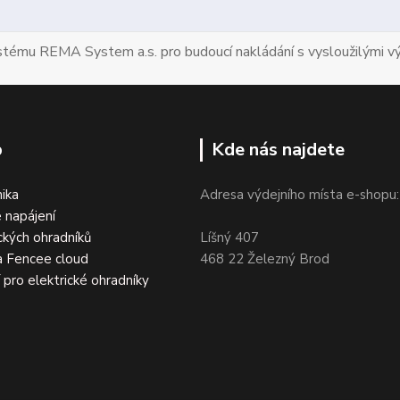
ystému REMA System a.s. pro budoucí nakládání s vysloužilými vý
p
Kde nás najdete
nika
Adresa výdejního místa e-shopu:
 napájení
ckých ohradníků
Líšný 407
a Fencee cloud
468 22 Železný Brod
í pro elektrické ohradníky