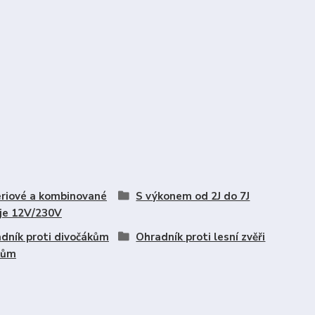
riové a kombinované
S výkonem od 2J do 7J
je 12V/230V
dník proti divočákům
Ohradník proti lesní zvěři
kům