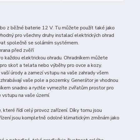
bo z běžné baterie 12 V. Tu můžete použít také jako
hodný pro všechny druhy instalací elektrických ohrad
vat společně se solárním systémem.
hrana před zvěří
 každou elektrickou ohradu. Ohradníkem můžete
 pro skot a telata nebo výběhy pro ovce a kozy.
ní vaší úrody a zamezí vstupu na vaše zahrady všem
rozhrabávají vaše pole a pozemky. Generátor je vhodnou
dníkem snadno a rychle vymezíte zvířatům prostor pro
 vstupu na vaše území.
které řídí celý provoz zařízení. Díky tomu jsou
ařízení jsou kompletně odolné klimatickým změnám jako