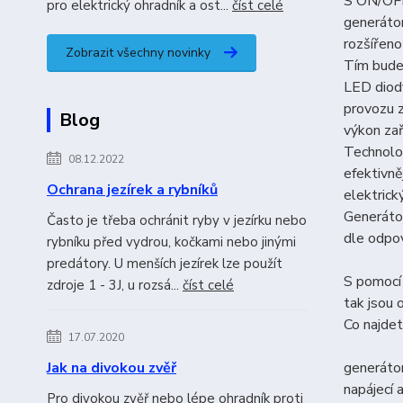
S ON/OFF 
pro elektrický ohradník a ost...
číst celé
generáto
rozšířeno
Zobrazit všechny novinky
Tím budet
LED diody
provozu z
Blog
výkon zař
Technolog
08.12.2022
efektivně
Ochrana jezírek a rybníků
elektrick
Generátor
Často je třeba ochránit ryby v jezírku nebo
dle odpov
rybníku před vydrou, kočkami nebo jinými
predátory. U menších jezírek lze použít
S pomocí 
zdroje 1 - 3J, u rozsá...
číst celé
tak jsou 
Co najdet
17.07.2020
generát
Jak na divokou zvěř
napájecí
Pro divokou zvěř nebo lépe ohradník proti