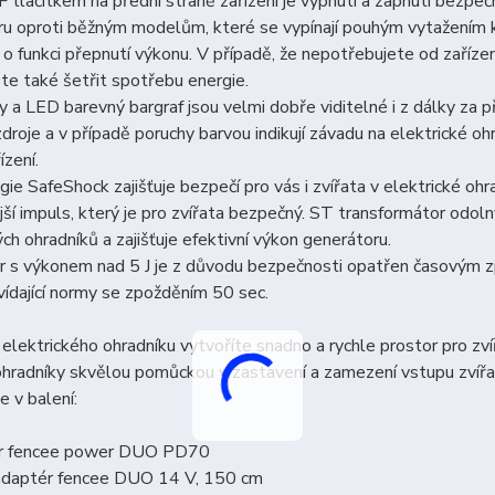
tlačítkem na přední straně zařízení je vypnutí a zapnutí bezpeč
ru oproti běžným modelům, které se vypínají pouhým vytažením 
 o funkci přepnutí výkonu. V případě, že nepotřebujete od zaříz
e také šetřit spotřebu energie.
 a LED barevný bargraf jsou velmi dobře viditelné i z dálky za př
droje a v případě poruchy barvou indikují závadu na elektrické o
ízení.
ie SafeShock zajišťuje bezpečí pro vás i zvířata v elektrické ohr
jší impuls, který je pro zvířata bezpečný. ST transformátor odo
ých ohradníků a zajišťuje efektivní výkon generátoru.
 s výkonem nad 5 J je z důvodu bezpečnosti opatřen časovým zp
ídající normy se zpožděním 50 sec.
elektrického ohradníku vytvoříte snadno a rychle prostor pro z
ohradníky skvělou pomůckou v zastavení a zamezení vstupu zvíř
e v balení:
or fencee power DUO PD70
 adaptér fencee DUO 14 V, 150 cm