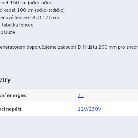
kabel 150 cm (očko-očko)
cí kabel 100 cm (očko-srdíčko)
teriový fencee DUO 170 cm
 tabulka fencee
obsluze
generátorem doporučujeme zakoupit DIN lištu 200 mm pro snadn
etry
ní energie
7 J
cí napětí
12V/230V