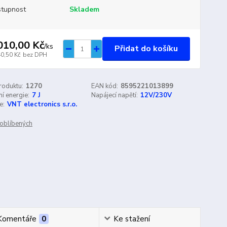
tupnost
Skladem
010,00 Kč
/
ks
Přidat do košíku
40,50 Kč
bez DPH
roduktu:
1270
EAN kód:
8595221013899
í energie:
7 J
Napájecí napětí:
12V/230V
e:
VNT electronics s.r.o.
oblíbených
Komentáře
0
Ke stažení