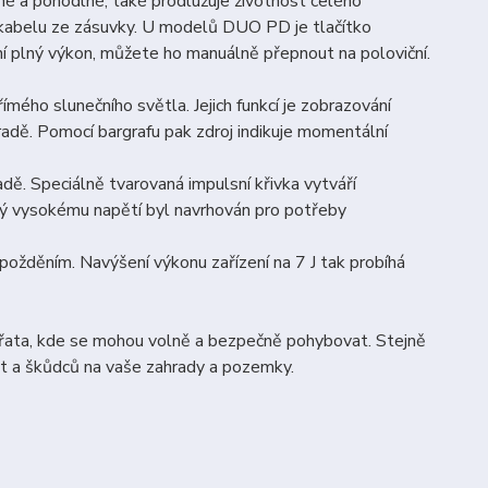
né a pohodlné, také prodlužuje životnost celého
kabelu ze zásuvky. U modelů DUO PD je tlačítko
ení plný výkon, můžete ho manuálně přepnout na poloviční.
ímého slunečního světla. Jejich funkcí je zobrazování
hradě. Pomocí bargrafu pak zdroj indikuje momentální
adě. Speciálně tvarovaná impulsní křivka vytváří
lný vysokému napětí byl navrhován pro potřeby
ožděním. Navýšení výkonu zařízení na 7 J tak probíhá
vířata, kde se mohou volně a bezpečně pohybovat. Stejně
at a škůdců na vaše zahrady a pozemky.