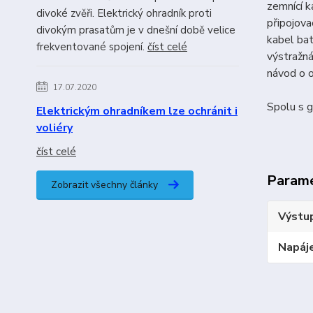
zemnící 
divoké zvěři. Elektrický ohradník proti
připojova
divokým prasatům je v dnešní době velice
kabel ba
frekventované spojení.
číst celé
výstražná
návod o 
17.07.2020
Spolu s 
Elektrickým ohradníkem lze ochránit i
voliéry
číst celé
Param
Zobrazit všechny články
Výstup
Napáje