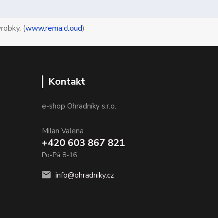
robky. (
www.rema.cloud
)
Kontakt
e-shop Ohradníky s.r.o.
Milan Valena
+420 603 867 821
Po-Pá 8-16
info@ohradniky.cz