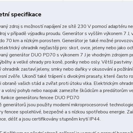
tní specifikace
ný zdroj s možností napájení ze sítě 230 V pomocí adaptéru ne
droj v případě výpadku proudu. Generátor s vyšším výkonem 7 J, v
 do 70 km a nízkým porostem. Generátor je také možné provozo
lektrický ohradník nejčastěji pro: skot, ovce, jeleny nebo jako oc
aný generátor DUO PD70 s výkonem 7 J je vhodným zdrojem pro
ýběhy a velké ohrady pro koně, poníky nebo osly. Větší pastviny
ý ohradník zastaví jeleny, srnky nebo daňky v okusování a požírá
sní zvěře. Ukončí také trápení s divokými prasaty, které často 
i obraně vašich stád a zvířat proti útoku vlka. Elektrickým ohra
 a volný pohyb nebo naopak zamezíte škůdcům a predátorům ve
 funkce generátoru fencee DUO PD70
ě generátorů jsou použity moderní mikroprocesorové technologie, 
y fencee spolehlivé, bezpečné a s nízkou spotřebou energie. Z
nce, déšť a jsou certifikovány stupněm krytí IP44.