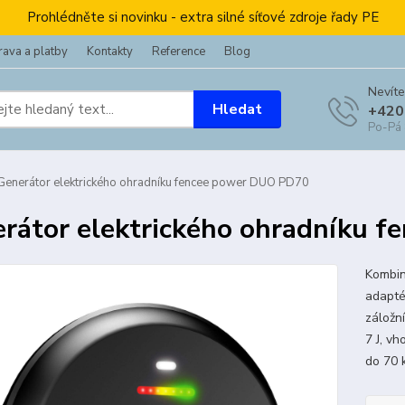
Prohlédněte si novinku - extra silné síťové zdroje řady PE
ava a platby
Kontakty
Reference
Blog
Nevíte
Hledat
+420
Po-Pá
enerátor elektrického ohradníku fencee power DUO PD70
rátor elektrického ohradníku 
Kombin
adapté
záložn
7 J, v
do 70 