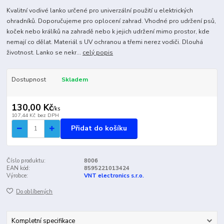
Kvalitní vodivé lanko určené pro univerzální použití u elektrických
ohradníků. Doporučujeme pro oplocení zahrad. Vhodné pro udržení psů,
koček nebo králíků na zahradě nebo k jejich udržení mimo prostor, kde
nemají co dělat. Materiál s UV ochranou a třemi nerez vodiči. Dlouhá
životnost. Lanko se nekr...
celý popis
Dostupnost
Skladem
130,00 Kč
/
ks
107,44 Kč
bez DPH
Přidat do košíku
Číslo produktu:
8006
EAN kód:
8595221013424
Výrobce:
VNT electronics s.r.o.
Do oblíbených
Kompletní specifikace