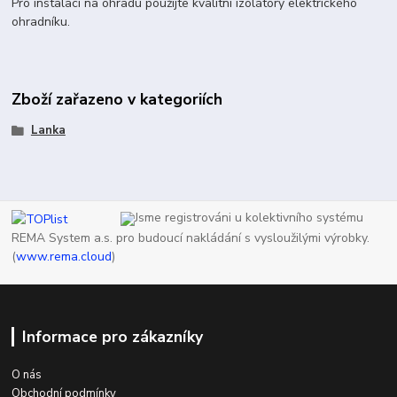
Pro instalaci na ohradu použijte kvalitní izolátory elektrického
ohradníku.
Zboží zařazeno v kategoriích
Lanka
Jsme registrováni u kolektivního systému
REMA System a.s. pro budoucí nakládání s vysloužilými výrobky.
(
www.rema.cloud
)
Informace pro zákazníky
O nás
Obchodní podmínky