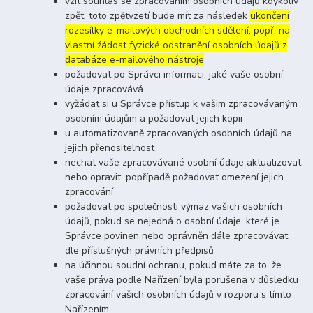
vzít souhlas se zpracováním osobních údajů kdykoliv
zpět, toto zpětvzetí bude mít za následek
ukončení
rozesílky e-mailových obchodních sdělení, popř. na
vlastní žádost fyzické odstranění osobních údajů z
databáze e-mailového nástroje
požadovat po Správci informaci, jaké vaše osobní
údaje zpracovává
vyžádat si u Správce přístup k vašim zpracovávaným
osobním údajům a požadovat jejich kopii
u automatizovaně zpracovaných osobních údajů na
jejich přenositelnost
nechat vaše zpracovávané osobní údaje aktualizovat
nebo opravit, popřípadě požadovat omezení jejich
zpracování
požadovat po společnosti výmaz vašich osobních
údajů, pokud se nejedná o osobní údaje, které je
Správce povinen nebo oprávněn dále zpracovávat
dle příslušných právních předpisů
na účinnou soudní ochranu, pokud máte za to, že
vaše práva podle Nařízení byla porušena v důsledku
zpracování vašich osobních údajů v rozporu s tímto
Nařízením