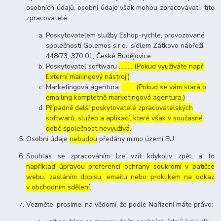
osobních údajů, osobní údaje však mohou zpracovávat i tito
zpracovatelé:
Poskytovatelem služby Eshop-rychle, provozované
společností Golemos s.r.o., sídlem Zátkovo nábřeží
448/73, 370 01, České Budějovice
Poskytovatel softwaru
……… (Pokud využíváte např.
Externí mailingový nástroj.)
Marketingová agentura
……… (Pokud se vám stará o
emailing kompletně marketingová agentura.)
Případně další poskytovatelé zpracovatelských
softwarů, služeb a aplikací, které však v současné
době společnost nevyužívá.
Osobní údaje
nebudou
předány mimo území EU.
Souhlas se zpracováním lze vzít kdykoliv zpět, a to
například úpravou preferencí ochrany soukromí v patičce
webu, zasláním dopisu, emailu nebo proklikem na odkaz
v obchodním sdělení
.
Vezměte, prosíme, na vědomí, že podle Nařízení máte právo: