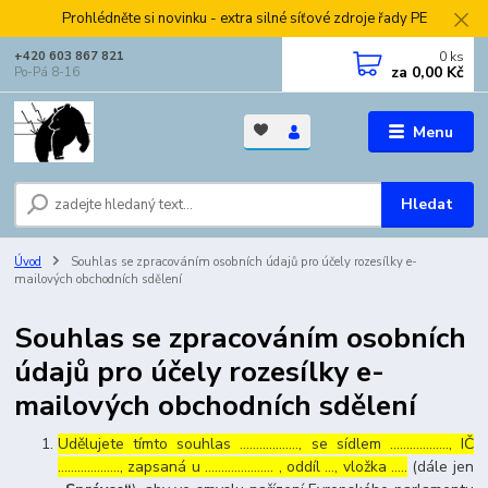
Prohlédněte si novinku - extra silné síťové zdroje řady PE
0
ks
+420 603 867 821
za
0,00 Kč
Po-Pá 8-16
Menu
Hledat
Úvod
Souhlas se zpracováním osobních údajů pro účely rozesílky e-
mailových obchodních sdělení
Souhlas se zpracováním osobních
údajů pro účely rozesílky e-
mailových obchodních sdělení
Udělujete tímto souhlas ……………..., se sídlem ………………, IČ
………………., zapsaná u ………………… , oddíl …, vložka …..
(dále jen