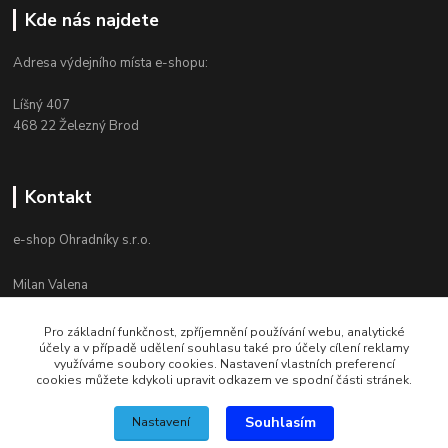
Kde nás najdete
Adresa výdejního místa e-shopu:
Líšný 407
468 22 Železný Brod
Kontakt
e-shop Ohradníky s.r.o.
Milan Valena
+420 603 867 821
Po-Pá 8-16
Pro základní funkčnost, zpříjemnění používání webu, analytické
účely a v případě udělení souhlasu také pro účely cílení reklamy
info@ohradniky.cz
využíváme soubory cookies. Nastavení vlastních preferencí
cookies můžete kdykoli upravit odkazem ve spodní části stránek.
Souhlasím
Nastavení