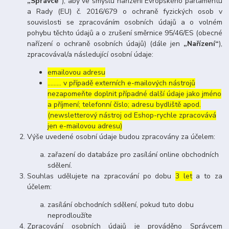
„Správce“
), aby ve smyslu nařízení Evropského parlamentu
a Rady (EU) č. 2016/679 o ochraně fyzických osob v
souvislosti se zpracováním osobních údajů a o volném
pohybu těchto údajů a o zrušení směrnice 95/46/ES (obecné
nařízení o ochraně osobních údajů) (dále jen
„Nařízení“
),
zpracovával/a následující osobní údaje:
emailovou adresu
……… v případě externích e-mailových nástrojů
nezapomeňte doplnit případné další údaje jako jméno
a příjmení; telefonní číslo; adresu bydliště apod.
(newsletterový nástroj od Eshop-rychle zpracovává
jen e-mailovou adresu)
Výše uvedené osobní údaje budou zpracovány za účelem:
zařazení do databáze pro zasílání online obchodních
sdělení.
Souhlas udělujete na zpracování po dobu
3 let
a to za
účelem:
zasílání obchodních sdělení, pokud tuto dobu
neprodloužíte
Zpracování osobních údajů je prováděno Správcem