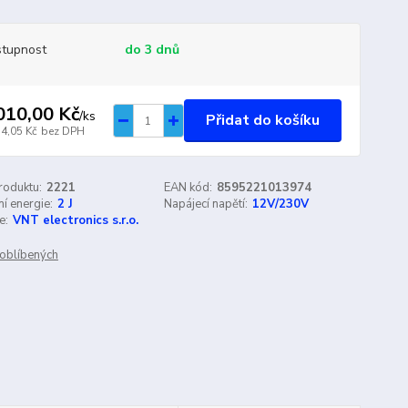
tupnost
do 3 dnů
010,00 Kč
/
ks
Přidat do košíku
14,05 Kč
bez DPH
roduktu:
2221
EAN kód:
8595221013974
í energie:
2 J
Napájecí napětí:
12V/230V
e:
VNT electronics s.r.o.
oblíbených