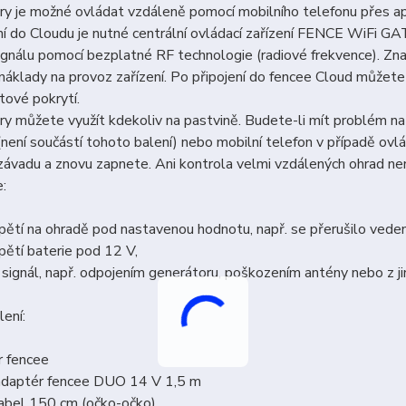
y je možné ovládat vzdáleně pomocí mobilního telefonu přes ap
ení do Cloudu je nutné centrální ovládací zařízení FENCE WiF
gnálu pomocí bezplatné RF technologie (radiové frekvence). Zna
 náklady na provoz zařízení. Po připojení do fencee Cloud můžet
etové pokrytí.
y můžete využít kdekoliv na pastvině. Budete-li mít problém na 
(není součástí tohoto balení) nebo mobilní telefon v případě ovlá
závadu a znovu zapnete. Ani kontrola velmi vzdálených ohrad ne
e:
pětí na ohradě pod nastavenou hodnotu, např. se přerušilo veden
pětí baterie pod 12 V,
e signál, např. odpojením generátoru, poškozením antény nebo z j
ení:
r fencee
 adaptér fencee DUO 14 V 1,5 m
kabel 150 cm (očko-očko)