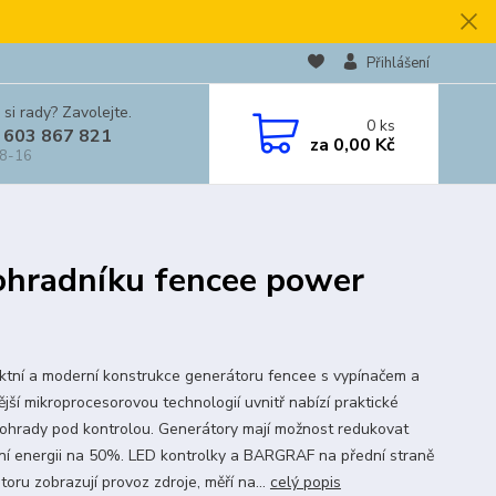
Přihlášení
 si rady? Zavolejte.
0
ks
 603 867 821
za
0,00 Kč
 8-16
ohradníku fencee power
tní a moderní konstrukce generátoru fencee s vypínačem a
ější mikroprocesorovou technologií uvnitř nabízí praktické
 ohrady pod kontrolou. Generátory mají možnost redukovat
ní energii na 50%. LED kontrolky a BARGRAF na přední straně
oru zobrazují provoz zdroje, měří na...
celý popis