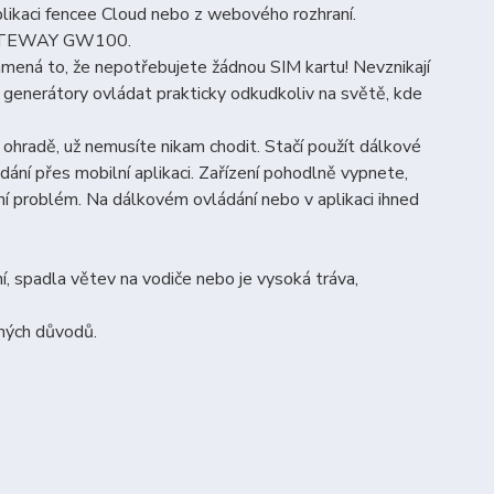
likaci fencee Cloud nebo z webového rozhraní.
i GATEWAY GW100.
mená to, že nepotřebujete žádnou SIM kartu! Nevznikají
e generátory ovládat prakticky odkudkoliv na světě, kde
ohradě, už nemusíte nikam chodit. Stačí použít dálkové
dání přes mobilní aplikaci. Zařízení pohodlně vypnete,
ní problém. Na dálkovém ovládání nebo v aplikaci ihned
í, spadla větev na vodiče nebo je vysoká tráva,
iných důvodů.