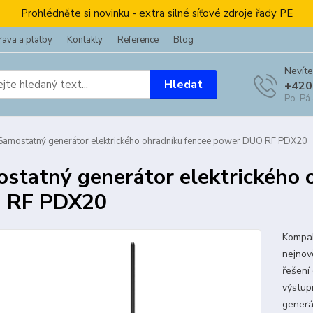
Prohlédněte si novinku - extra silné síťové zdroje řady PE
ava a platby
Kontakty
Reference
Blog
Nevíte
Hledat
+420
Po-Pá
amostatný generátor elektrického ohradníku fencee power DUO RF PDX20
statný generátor elektrického 
 RF PDX20
Kompak
nejnov
řešení
výstup
generát