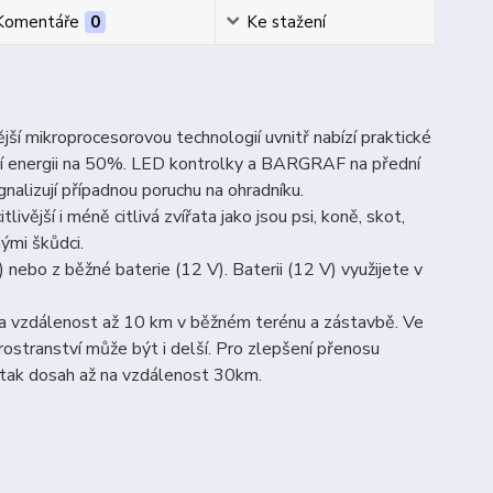
Komentáře
0
Ke stažení
í mikroprocesorovou technologií uvnitř nabízí praktické
ní energii na 50%. LED kontrolky a BARGRAF na přední
gnalizují případnou poruchu na ohradníku.
ivější i méně citlivá zvířata jako jsou psi, koně, skot,
nými škůdci.
nebo z běžné baterie (12 V). Baterii (12 V) využijete v
 na vzdálenost až 10 km v běžném terénu a zástavbě. Ve
ostranství může být i delší. Pro zlepšení přenosu
 tak dosah až na vzdálenost 30km.