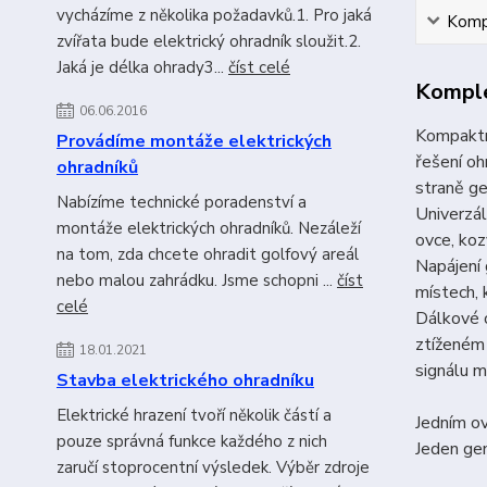
vycházíme z několika požadavků.1. Pro jaká
Kompl
zvířata bude elektrický ohradník sloužit.2.
Jaká je délka ohrady3...
číst celé
Komple
06.06.2016
Kompaktní
Provádíme montáže elektrických
řešení o
ohradníků
straně ge
Nabízíme technické poradenství a
Univerzál
montáže elektrických ohradníků. Nezáleží
ovce, koz
na tom, zda chcete ohradit golfový areál
Napájení 
nebo malou zahrádku. Jsme schopni ...
číst
místech, 
celé
Dálkové o
ztíženém 
18.01.2021
signálu m
Stavba elektrického ohradníku
Elektrické hrazení tvoří několik částí a
Jedním ov
pouze správná funkce každého z nich
Jeden gen
zaručí stoprocentní výsledek. Výběr zdroje