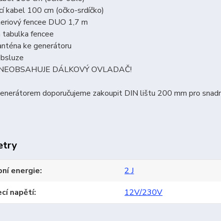
cí kabel 100 cm (očko-srdíčko)
teriový fencee DUO 1,7 m
 tabulka fencee
anténa ke generátoru
obsluze
 NEOBSAHUJE DÁLKOVÝ OVLADAČ!
generátorem doporučujeme zakoupit DIN lištu 200 mm pro snadn
etry
ní energie
2 J
cí napětí
12V/230V