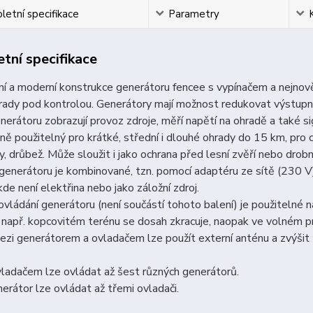
etní specifikace
Parametry
tní specifikace
 a moderní konstrukce generátoru fencee s vypínačem a nejnovějš
hrady pod kontrolou. Generátory mají možnost redukovat výstup
nerátoru zobrazují provoz zdroje, měří napětí na ohradě a také si
ně použitelný pro krátké, střední i dlouhé ohrady do 15 km, pro citl
y, drůbež. Může sloužit i jako ochrana před lesní zvěří nebo drob
generátoru je kombinované, tzn. pomocí adaptéru ze sítě (230 V) 
kde není elektřina nebo jako záložní zdroj.
vládání generátoru (není součástí tohoto balení) je použitelné
např. kopcovitém terénu se dosah zkracuje, naopak ve volném pr
ezi generátorem a ovladačem lze použít externí anténu a zvýšit
ladačem lze ovládat až šest různých generátorů.
erátor lze ovládat až třemi ovladači.