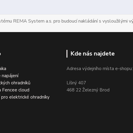
ystému REMA System a.s. pro budoucí nakládání s vysloužilými vý
p
Kde nás najdete
nika
Adresa výdejního místa e-shopu:
 napájení
ckých ohradníků
Líšný 407
a Fencee cloud
468 22 Železný Brod
í pro elektrické ohradníky