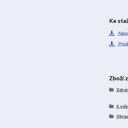
Ke sta
Návo
Prod
Zboží 
Zdroj
S výk
Ohrad