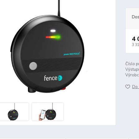
Dos
4 
3 3
Číslo p
Výstupn
Výrobc
Do 