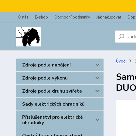
O nás
E-shop
Obchodní podmínky
Jak nakupovat
Dopr
Úvod
S
Zdroje podle napájení
Samo
Zdroje podle výkonu
DUO
Zdroje podle druhu zvířete
Sady elektrických ohradníků
Příslušenství pro elektrické
ohradníky
Chytrá farma fencee cloud