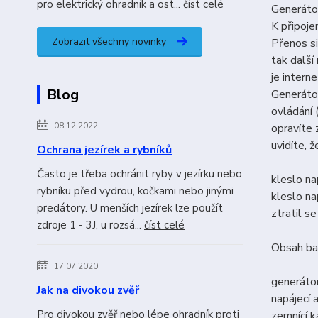
pro elektrický ohradník a ost...
číst celé
Generátor
K připoj
Zobrazit všechny novinky
Přenos si
tak další
je intern
Blog
Generátor
ovládání 
08.12.2022
opravíte 
uvidíte, ž
Ochrana jezírek a rybníků
Často je třeba ochránit ryby v jezírku nebo
kleslo na
rybníku před vydrou, kočkami nebo jinými
kleslo na
predátory. U menších jezírek lze použít
ztratil s
zdroje 1 - 3J, u rozsá...
číst celé
Obsah bal
17.07.2020
generáto
Jak na divokou zvěř
napájecí
Pro divokou zvěř nebo lépe ohradník proti
zemnící 