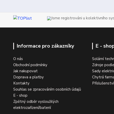
Jsme registrováni u kolektivního s
Informace pro zákazníky
E - sho
O nás
Solární tech
Obchodní podmínky
Zdroje podle
Jak nakupovat
Sady elektri
Doprava a platby
Chytrá farm
Kontakty
Příslušenstv
Souhlas se zpracováním osobních údajů
E - shop
Zpětný odběr vysloužilých
elektrozařízení/baterií