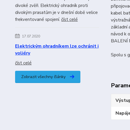
divoké zvěři. Elektrický ohradník proti
připojova
divokým prasatům je v dnešní době velice
kabel ba
frekventované spojení.
číst celé
výstražná
základní 
návod k 
17.07.2020
BALENÍ
Elektrickým ohradníkem lze ochránit i
voliéry
Spolu s 
číst celé
Zobrazit všechny články
Param
Výstup
Napáje