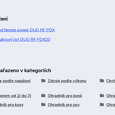
žení
d fencee power DUO RF PDX
uktový list DUO RF PDX20
zařazeno v kategoriích
e podle napájení
Zdroje podle výkonu
Chyt
onem od 2J do 7J
Ohradník pro koně
Ohra
ník pro kozy
Ohradník pro psy
Ohra