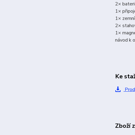
2× bater
1× připo
1× zemní
2× staho
1× magne
návod k 
Ke sta
Prod
Zboží 