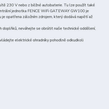
tě 230 V nebo z běžné autobaterie. Tu lze použít také
u. Centrální jednotka FENCE WiFi GATEWAY GW100 je
 je opatřena záložním zdrojem, který dodává napětí až
h doplňků, neváhejte se obrátit naše technické oddělení,
ovládejte elektrické ohradníky pohodlně odkudkoli