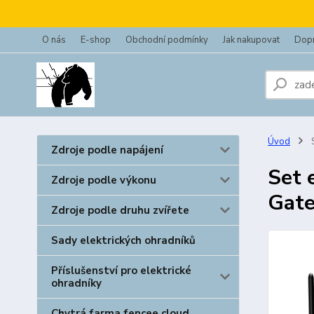
O nás
E-shop
Obchodní podmínky
Jak nakupovat
Dopr
Úvod
S
Zdroje podle napájení
Set 
Zdroje podle výkonu
Gat
Zdroje podle druhu zvířete
Sady elektrických ohradníků
Příslušenství pro elektrické
ohradníky
Chytrá farma fencee cloud