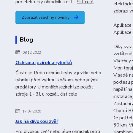
pro elektrický ohradník a ost...
číst celé
elektrick
zobrazí v
Zobrazit všechny novinky
Aplikace 
Aplikace 
Blog
Díky syst
08.12.2022
vzdáleně 
Všechny v
Ochrana jezírek a rybníků
Monitoruj
Často je třeba ochránit ryby v jezírku nebo
V sadě na
rybníku před vydrou, kočkami nebo jinými
poklesu p
predátory. U menších jezírek lze použít
napětí n
zdroje 1 - 3J, u rozsá...
číst celé
instalace
Základní 
Chytrá RF
17.07.2020
že potřeb
Jak na divokou zvěř
30 km. Ví
Pro divokou zvěř nebo lépe ohradník proti
Kombinov