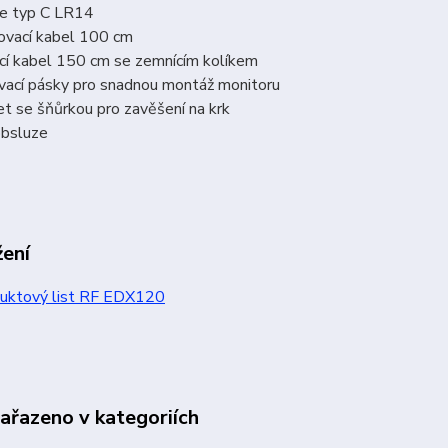
ie typ C LR14
jovací kabel 100 cm
cí kabel 150 cm se zemnícím kolíkem
vací pásky pro snadnou montáž monitoru
t se šňůrkou pro zavěšení na krk
obsluze
žení
uktový list RF EDX120
zařazeno v kategoriích