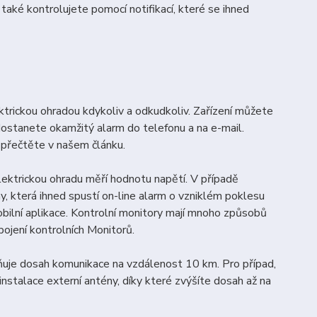
také kontrolujete pomocí notifikací, které se ihned
ktrickou ohradou kdykoliv a odkudkoliv. Zařízení můžete
ostanete okamžitý alarm do telefonu a na e-mail.
i přečtěte v našem článku.
lektrickou ohradu měří hodnotu napětí. V případě
 která ihned spustí on-line alarm o vzniklém poklesu
ilní aplikace. Kontrolní monitory mají mnoho způsobů
pojení kontrolních Monitorů.
ňuje dosah komunikace na vzdálenost 10 km. Pro případ,
instalace externí antény, díky které zvýšíte dosah až na