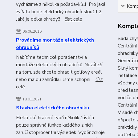
vycházíme z několika požadavků.1. Pro jaká
Kompl
zvířata bude elektrický ohradník sloužit.2.
Jaká je délka ohrady3...
číst celé
Komple
06.06.2016
Sada chy
Provádíme montáže elektrických
Centrální
ohradníků
ohradník
Nabízíme technické poradenství a
Generátor
montáže elektrických ohradníků. Nezáleží
Silný ko
na tom, zda chcete ohradit golfový areál
instalace
nebo malou zahrádku. Jsme schopni ...
číst
všechny d
celé
před lesn
vodiče oh
18.01.2021
Centrální
Stavba elektrického ohradníku
V sadě c
Elektrické hrazení tvoří několik částí a
připojíte
pouze správná funkce každého z nich
prakticky
zaručí stoprocentní výsledek. Výběr zdroje
potřeba ž