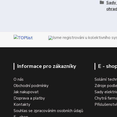
Sady 
ohrad
Jsme registrováni u kolektivního s
Informace pro zákazníky
E - sho
O nás
Solární tech
Obchodní podmínky
Zdroje podle
Jak nakupovat
Sady elektri
Doprava a platby
Chytrá farm
Kontakty
Příslušenstv
Souhlas se zpracováním osobních údajů