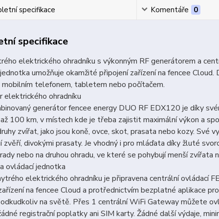
etní specifikace
Komentáře
0
tní specifikace
trého elektrického ohradníku s výkonným RF generátorem a 
 jednotka umožňuje okamžité připojení zařízení na fencee Cloud
y mobilním telefonem, tabletem nebo počítačem.
 elektrického ohradníku
mbinovaný generátor fencee energy DUO RF EDX120 je díky svém
 až 100 km, v místech kde je třeba zajistit maximální výkon a sp
ruhy zvířat, jako jsou koně, ovce, skot, prasata nebo kozy. Své 
í zvěří, divokými prasaty. Je vhodný i pro mláďata díky žluté svo
rady nebo na druhou ohradu, ve které se pohybují menší zvířata 
 a ovládací jednotka
hytrého elektrického ohradníku je připravena centrální ovlá
 zařízení na fencee Cloud a protřednictvím bezplatné aplikace pr
 odkudkoliv na světě. Přes 1 centrální WiFi Gateway můžete ov
ádné registrační poplatky ani SIM karty. Žádné další výdaje, min