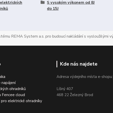
elektrických
S vysokým výkonem od 8J
níků
do 15J
ystému REMA System a.s. pro budoucí nakládání s vysloužilými vý
p
Kde nás najdete
nika
Adresa výdejního místa e-shopu:
 napájení
ckých ohradníků
Líšný 407
a Fencee cloud
468 22 Železný Brod
í pro elektrické ohradníky