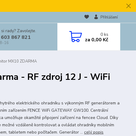
Přihlášení
 si rady? Zavolejte.
0
ks
 603 867 821
za
0,00 Kč
 8-16
 Monitor MX10 ZDARMA
rma - RF zdroj 12 J - WiFi
hytrého elektrického ohradníku s výkonným RF generátorem a
lním zařízením FENCE WiFi GATEWAY GW100. Centrální
ka umožňuje okamžité připojení zařízení na fencee Cloud. Díky
e možné vzdáleně kontrolovat a ovládat ohradníky mobilním
nem, tabletem nebo počítačem. Generátor ...
celý popis