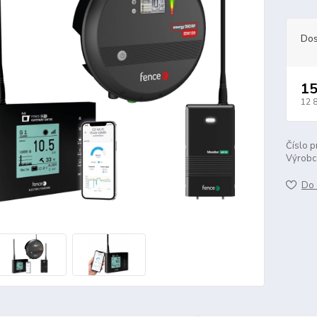
Dos
15
12 
Číslo p
Výrobc
Do 