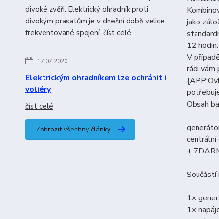
divoké zvěři. Elektrický ohradník proti
Kombinov
divokým prasatům je v dnešní době velice
jako zál
frekventované spojení.
číst celé
standardn
12 hodin
V případě
17.07.2020
rádi vám
Elektrickým ohradníkem lze ochránit i
{APP:Ovlá
voliéry
potřebuje
Obsah ba
číst celé
generáto
Zobrazit všechny články
centráln
+ ZDARMA
Součástí
1× gener
1× napáje