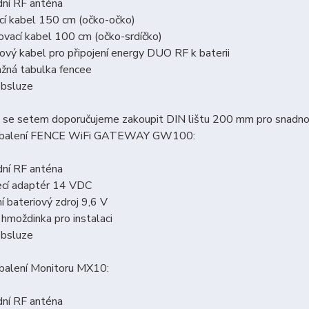
dní RF anténa
cí kabel 150 cm (očko-očko)
ovací kabel 100 cm (očko-srdíčko)
ový kabel pro připojení energy DUO RF k baterii
ažná tabulka fencee
obsluze
 se setem doporučujeme zakoupit DIN lištu 200 mm pro snadno
í balení FENCE WiFi GATEWAY GW100:
dní RF anténa
ecí adaptér 14 VDC
í bateriový zdroj 9,6 V
 hmoždinka pro instalaci
obsluze
 balení Monitoru MX10:
dní RF anténa