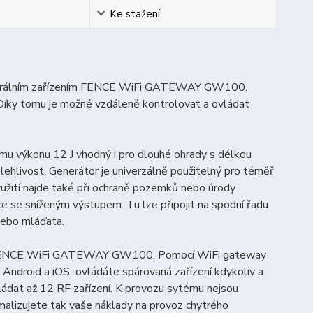
Ke stažení
centrálním zařízením FENCE WiFi GATEWAY GW100.
. Díky tomu je možné vzdáleně kontrolovat a ovládat
u výkonu 12 J vhodný i pro dlouhé ohrady s délkou
olehlivost. Generátor je univerzálně použitelný pro téměř
využití najde také při ochraně pozemků nebo úrody
rce se sníženým výstupem. Tu lze připojit na spodní řadu
nebo mláďata.
dací FENCE WiFi GATEWAY GW100. Pomocí WiFi gateway
o Android a iOS ovládáte spárovaná zařízení kdykoliv a
ládat až 12 RF zařízení. K provozu sytému nejsou
imalizujete tak vaše náklady na provoz chytrého