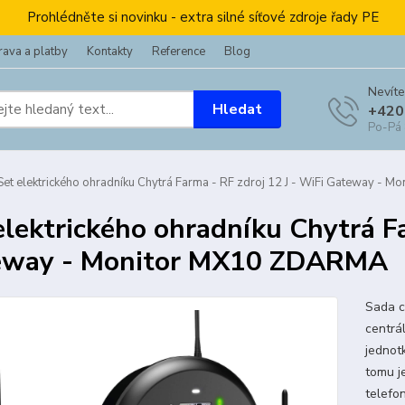
Prohlédněte si novinku - extra silné síťové zdroje řady PE
ava a platby
Kontakty
Reference
Blog
Nevíte
Hledat
+420
Po-Pá
et elektrického ohradníku Chytrá Farma - RF zdroj 12 J - WiFi Gateway -
elektrického ohradníku Chytrá Fa
eway - Monitor MX10 ZDARMA
Sada c
centrá
jednot
tomu j
telefo