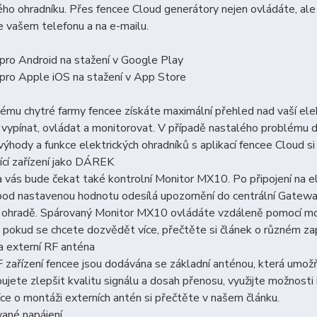
ého ohradníku. Přes fencee Cloud generátory nejen ovládáte, ale 
e vašem telefonu a na e-mailu.
pro Android na stažení v Google Play
pro Apple iOS na stažení v App Store
ému chytré farmy fencee získáte maximální přehled nad vaší ele
vypínat, ovládat a monitorovat. V případě nastalého problému d
ýhody a funkce elektrických ohradníků s aplikací fencee Cloud s
ící zařízení jako DÁREK
 vás bude čekat také kontrolní Monitor MX10. Po připojení na e
od nastavenou hodnotu odesílá upozornění do centrální Gateway,
a ohradě. Spárovaný Monitor MX10 ovládáte vzdáleně pomocí mob
, pokud se chcete dozvědět více, přečtěte si článek o různém za
a externí RF anténa
 zařízení fencee jsou dodávána se základní anténou, která umož
ujete zlepšit kvalitu signálu a dosah přenosu, využijte možnosti 
ce o montáži externích antén si přečtěte v našem článku.
ané napájení