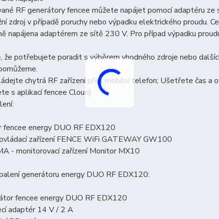
ané RF generátory fencee můžete napájet pomocí adaptéru ze sí
ožní zdroj v případě poruchy nebo výpadku elektrického proud
ě napájena adaptérem ze sítě 230 V. Pro případ výpadku proudu
.
, že potřebujete poradit s výběrem vhodného zdroje nebo dalšíc
 pomůžeme.
dejte chytrá RF zařízení přes mobilní telefon; Ušetřete čas a 
te s aplikací fencee Cloud}
lení:
r fencee energy DUO RF EDX120
í ovládací zařízení FENCE WiFi GATEWAY GW100
 - monitorovací zařízení Monitor MX10
 balení generátoru energy DUO RF EDX120:
átor fencee energy DUO RF EDX120
cí adaptér 14 V / 2 A