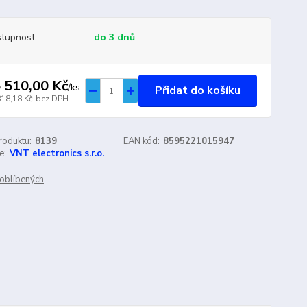
tupnost
do 3 dnů
 510,00 Kč
/
ks
Přidat do košíku
818,18 Kč
bez DPH
roduktu:
8139
EAN kód:
8595221015947
e:
VNT electronics s.r.o.
oblíbených