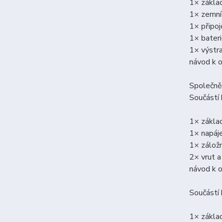
1× zákla
1× zemní
1× připoj
1× bateri
1× výstr
návod k 
Společně
Součást
1× zákla
1× napáj
1× záložn
2× vrut a
návod k 
Součástí
1× zákla