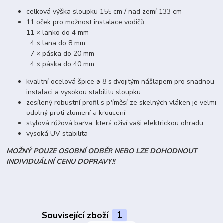
celková výška sloupku 155 cm / nad zemí 133 cm
11 oček pro možnost instalace vodičů:
11 × lanko do 4 mm
4 × lana do 8 mm
7 × páska do 20 mm
4 × páska do 40 mm
kvalitní ocelová špice ø 8 s dvojitým nášlapem pro snadnou
instalaci a vysokou stabilitu sloupku
zesílený robustní profil s příměsí ze skelných vláken je velmi
odolný proti zlomení a kroucení
stylová růžová barva, která oživí vaši elektrickou ohradu
vysoká UV stabilita
MOŽNÝ POUZE OSOBNÍ ODBĚR NEBO LZE DOHODNOUT
INDIVIDUÁLNÍ CENU DOPRAVY!!
Související zboží
1