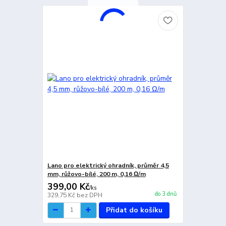
Lano pro elektrický ohradník, průměr 4,5
mm, růžovo-bílé, 200 m, 0,16 Ω/m
399,00 Kč
/
ks
do 3 dnů
329,75 Kč
bez DPH
Přidat do košíku