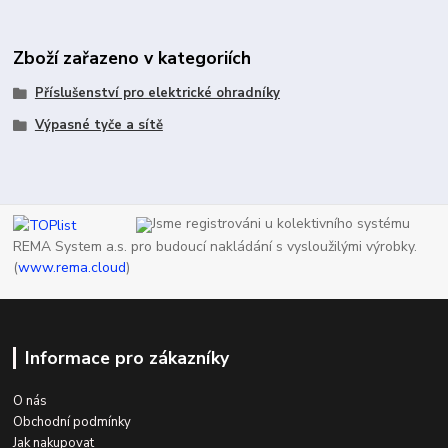
Zboží zařazeno v kategoriích
Příslušenství pro elektrické ohradníky
Výpasné tyče a sítě
Jsme registrováni u kolektivního systému
REMA System a.s. pro budoucí nakládání s vysloužilými výrobky.
(
www.rema.cloud
)
Informace pro zákazníky
O nás
Obchodní podmínky
Jak nakupovat