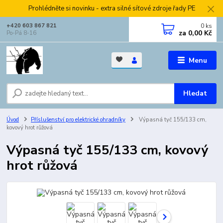
Prohlédněte si novinku - extra silné síťové zdroje řady PE
0
ks
+420 603 867 821
za
0,00 Kč
Po-Pá 8-16
Menu
Hledat
Úvod
Příslušenství pro elektrické ohradníky
Výpasná tyč 155/133 cm,
kovový hrot růžová
Výpasná tyč 155/133 cm, kovový
hrot růžová