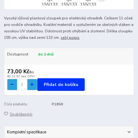
Vysoký růžový plastový sloupek pro elektrický ohradník. Celkem 11 oček
pro vodiče ohradníku. Kvalitní materiál s vyztužením ze skelných vláken a
vysokou UV stabilitou. Odolnost proti ohýbání a zlomení. Délka sloupku
155 cm, výška nad zemí 133 cm.
celý popis
Dostupnost
do 3 dnů
73,00 Kč
/
ks
60,33 Kč
bez DPH
Přidat do košíku
Číslo produktu:
P185R
Do oblíbených
Kompletní specifikace