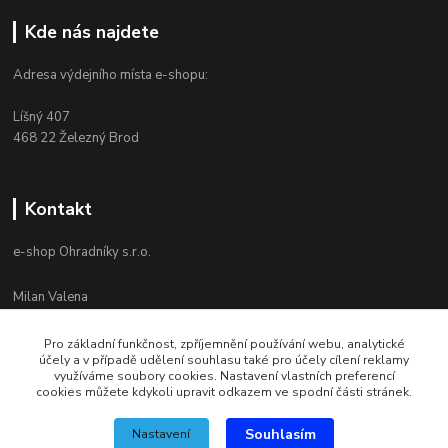
Kde nás najdete
Adresa výdejního místa e-shopu:
Líšný 407
468 22 Železný Brod
Kontakt
e-shop Ohradníky s.r.o.
Milan Valena
+420 603 867 821
Po-Pá 8-16
Pro základní funkčnost, zpříjemnění používání webu, analytické
účely a v případě udělení souhlasu také pro účely cílení reklamy
info@ohradniky.cz
využíváme soubory cookies. Nastavení vlastních preferencí
cookies můžete kdykoli upravit odkazem ve spodní části stránek.
Souhlasím
Nastavení